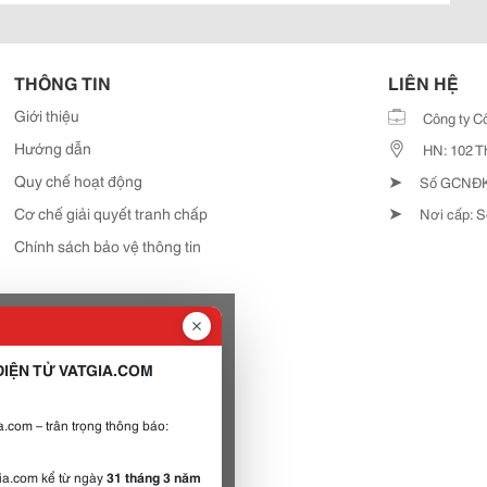
THÔNG TIN
LIÊN HỆ
Giới thiệu
Công ty C
Hướng dẫn
HN: 102 T
➤
Quy chế hoạt động
Số GCNĐKD
➤
Cơ chế giải quyết tranh chấp
Nơi cấp: S
Chính sách bảo vệ thông tin
IỆN TỬ VATGIA.COM
.com – trân trọng thông báo:
gia.com kể từ ngày
31 tháng 3 năm