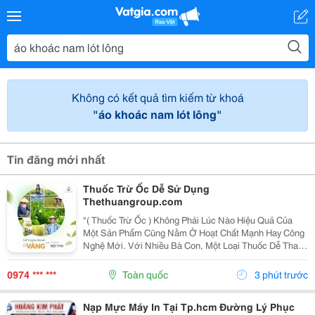
Không có kết quả tìm kiếm từ khoá
"áo khoác nam lót lông"
Tin đăng mới nhất
Thuốc Trừ Ốc Dễ Sử Dụng
Thethuangroup.com
"( Thuốc Trừ Ốc ) Không Phải Lúc Nào Hiệu Quả Của
Một Sản Phẩm Cũng Nằm Ở Hoạt Chất Mạnh Hay Công
Nghệ Mới. Với Nhiều Bà Con, Một Loại Thuốc Dễ Thao
Tác, Dễ Áp Dụng Và Không Mất Quá Nhiều Thời Gian
Chuẩn Bị Lại Là Yếu Tố Tạo Nên Sự Khác Biệt Trong...
0974 *** ***
Toàn quốc
3 phút trước
Nạp Mực Máy In Tại Tp.hcm Đường Lý Phục