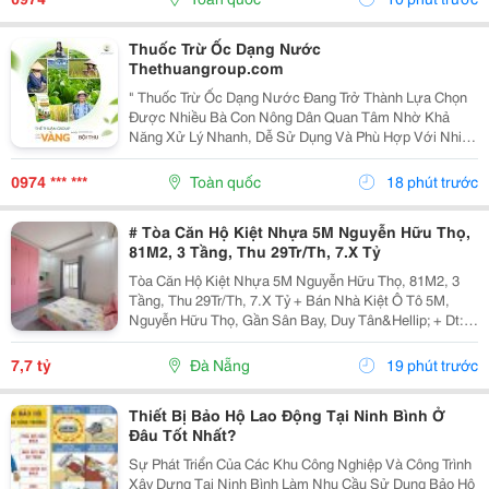
Thuốc Trừ Ốc Dạng Nước
Thethuangroup.com
" Thuốc Trừ Ốc Dạng Nước Đang Trở Thành Lựa Chọn
Được Nhiều Bà Con Nông Dân Quan Tâm Nhờ Khả
Năng Xử Lý Nhanh, Dễ Sử Dụng Và Phù Hợp Với Nhiều
Loại Cây Trồng Khác Nhau. Trong Điều Kiện Thời Tiết
Nóng Ẩm, Mưa Nhiều, Các Loại Ốc Gây Hại Thường
0974 *** ***
Toàn quốc
18 phút trước
Phát...
# Tòa Căn Hộ Kiệt Nhựa 5M Nguyễn Hữu Thọ,
81M2, 3 Tầng, Thu 29Tr/Th, 7.X Tỷ
Tòa Căn Hộ Kiệt Nhựa 5M Nguyễn Hữu Thọ, 81M2, 3
Tầng, Thu 29Tr/Th, 7.X Tỷ + Bán Nhà Kiệt Ô Tô 5M,
Nguyễn Hữu Thọ, Gần Sân Bay, Duy Tân&Hellip; + Dt:
81M2, Ngang 8M, 3 Tầng Đúc Kiên Cố Sạch Đẹp, 8 Căn
Hộ Có Gác, Full Nội Thất Cao Cấp. Đang Cho Thuê...
7,7 tỷ
Đà Nẵng
19 phút trước
Thiết Bị Bảo Hộ Lao Động Tại Ninh Bình Ở
Đâu Tốt Nhất?
Sự Phát Triển Của Các Khu Công Nghiệp Và Công Trình
Xây Dựng Tại Ninh Bình Làm Nhu Cầu Sử Dụng Bảo Hộ