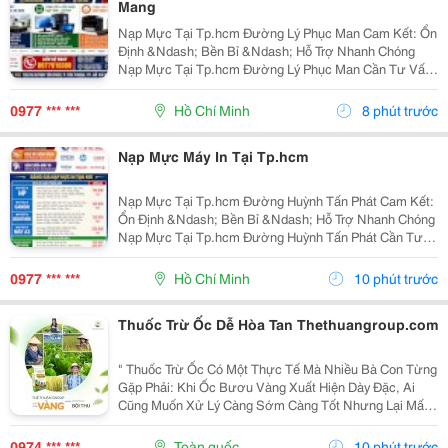
Mang
Nạp Mực Tại Tp.hcm Đường Lý Phục Man Cam Kết: Ổn
Định &Ndash; Bền Bỉ &Ndash; Hỗ Trợ Nhanh Chóng
Nạp Mực Tại Tp.hcm Đường Lý Phục Man Cần Tư Vấn
&Amp; Báo Giá Liên Hệ Ngay: Nạp Mực Tại Tp.hcm
Đường Lý Phục Man 0977 610 388 &Ndash; Mr. Duy
0977 *** ***
Hồ Chí Minh
8 phút trước
Nạp Mực Tại...
Nạp Mực Máy In Tại Tp.hcm
Nạp Mực Tại Tp.hcm Đường Huỳnh Tấn Phát Cam Kết:
Ổn Định &Ndash; Bền Bỉ &Ndash; Hỗ Trợ Nhanh Chóng
Nạp Mực Tại Tp.hcm Đường Huỳnh Tấn Phát Cần Tư
Vấn &Amp; Báo Giá Liên Hệ Ngay: Nạp Mực Tại
Tp.hcm Đường Huỳnh Tấn Phát 0977 610 388 &Ndash;
0977 *** ***
Hồ Chí Minh
10 phút trước
Mr. Duy Nạp...
Thuốc Trừ Ốc Dễ Hòa Tan Thethuangroup.com
" Thuốc Trừ Ốc Có Một Thực Tế Mà Nhiều Bà Con Từng
Gặp Phải: Khi Ốc Bươu Vàng Xuất Hiện Dày Đặc, Ai
Cũng Muốn Xử Lý Càng Sớm Càng Tốt Nhưng Lại Mất
Khá Nhiều Thời Gian Ở Khâu Chuẩn Bị Thuốc. Chỉ Một
Công Đoạn Nhỏ Bị Kéo Dài Cũng Có Thể Khiến Việc...
0974 *** ***
Toàn quốc
10 phút trước