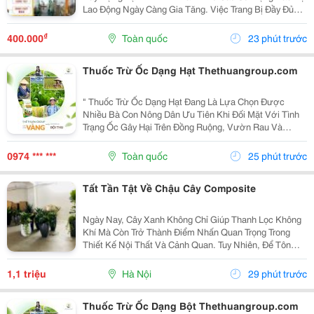
Lao Động Ngày Càng Gia Tăng. Việc Trang Bị Đầy Đủ
Thiết Bị Bảo Hộ Lao Động Tại Ninh Bình Đạt Chuẩn Giúp
Bảo Vệ Người Lao Động Trước Các Rủi Ro, Nâng...
₫
400.000
Toàn quốc
23 phút trước
Thuốc Trừ Ốc Dạng Hạt Thethuangroup.com
" Thuốc Trừ Ốc Dạng Hạt Đang Là Lựa Chọn Được
Nhiều Bà Con Nông Dân Ưu Tiên Khi Đối Mặt Với Tình
Trạng Ốc Gây Hại Trên Đồng Ruộng, Vườn Rau Và
Nhiều Loại Cây Trồng Khác. Sự Phát Triển Mạnh Của
Các Loài Ốc, Đặc Biệt Là Ốc Bươu Vàng, Có Thể Khiến
0974 *** ***
Toàn quốc
25 phút trước
Cây...
Tất Tần Tật Về Chậu Cây Composite
Ngày Nay, Cây Xanh Không Chỉ Giúp Thanh Lọc Không
Khí Mà Còn Trở Thành Điểm Nhấn Quan Trọng Trong
Thiết Kế Nội Thất Và Cảnh Quan. Tuy Nhiên, Để Tôn
Lên Vẻ Đẹp Của Cây Và Tạo Nên Một Tổng Thể Hài
Hòa, Việc Lựa Chọn Chậu Trồng Cây Phù Hợp Là Điều
1,1 triệu
Hà Nội
29 phút trước
Không...
Thuốc Trừ Ốc Dạng Bột Thethuangroup.com