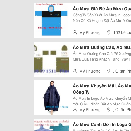
Áo Mưa Giá Rẽ Áo Mưa Quả
Công Ty Sản Xuất Áo Mưa In Logo Quảng Cáo Áo Mưa Qu
Nên Có Kế Hoạch Đặt Áo Mư A Qu
Hàng Nhanh. Vào Mùa Mưa Thì Thời Gia
Mưa Limac. Chúng Tôi Nhận Sản 
Mỹ Phương
162 Lê L
Áo Mưa Quảng Cáo, Áo Mưa
Áo Mưa Quảng Cáo Giá Rẽ Xưởng Áo Mưa In Logo Theo Yêu Cầu Sản Xuất Áo
Mưa Quà Tặng Khách Hàng. Vậy Hãy Liên Hệ Ngay Với Chúng Tôi Sẽ Tư Vấn
Bằng Tất Cả Sự Nhiệt Tình Để Q
Muốn. Chúng Tôi Đã, Đang Và Sẽ 
Mỹ Phương
, Q.tân P
Áo Mưa Khuyến Mãi, Áo Mư
Công Ty
Áo Mưa In Logo Áo Mưa Khuyến Mãi Xưởng Sản Xuất Áo M Ưa In Logo Theo
Yêu C Ầu. Nhận Đặt Áo Mưa Quảng Cáo.
Tặng Khách Hàng In Logo Công Ty Tnhh Limac Kính Chào Qúy Khách Hàng!
Mỹ Phương
, Q.tân P
Với 1 Chiếc Áo Mưa In Logo Q Uả
Áo Mưa Cánh Dơi In Logo 
Bạn Đang Tìm Một C Ơ Sở Uy Tín