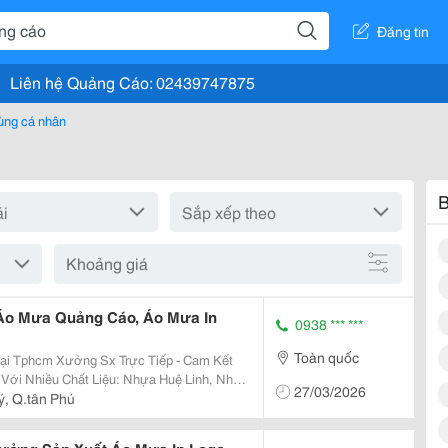
Đăng tin
Liên hệ Quảng Cáo: 02439747875
ùng cá nhân
B
Khoảng giá
Áo Mưa Quảng Cáo, Áo Mưa In
0938 *** ***
Toàn quốc
 Tiếp - Cam Kết
27/03/2026
Nhũ....l Áo Mưa Cánh Dơi Là
uý, Q.tân Phú