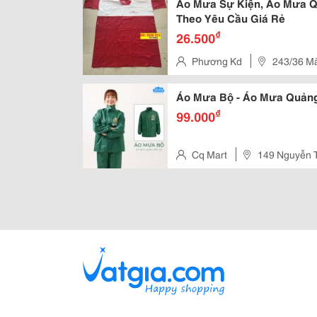
Áo Mưa Sự Kiện, Áo Mưa Q
Theo Yêu Cầu Giá Rẻ
₫
26.500
Phương Kd
243/36 Mã
Hcm
Áo Mưa Bộ - Áo Mưa Quảng
₫
99.000
Cq Mart
149 Nguyễn T