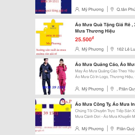
Tặng: Áo Mưa Nha Khoa, Áo Mưa Công Ty Phân Bón , Áo Mưa Trường Học,
Áo Mưa Trẻ Em, Áo Mưa Công Ty 
Mỹ Phương
Q.tân Ph
Áo Mưa Quà Tặng Giá Rẽ ,
Mưa Thương Hiệu
₫
25.500
Mỹ Phương
162 Lê L
Áo Mưa Quảng Cáo, Áo Mư
May Áo Mưa Quảng Cáo Theo Yêu Cầu Áo Mưa Quảng Cáo Là Nhữ
Áo Mưa Có In Logo, Thương Hiệu,
Mang Màu Sắc Biểu Tượng Gợi Nhớ
Chức Cho Khách Hàng. Đây Là Hì
Mỹ Phương
, P.tân Q
Áo Mưa Công Ty, Áo Mưa In
Chúng Tôi Chuyên Trực Tiếp Sản Xuấ
Mưa Cánh Dơi - Áo Mưa Khuyến Mãi - Áo Mưa Quảng Cáo - Áo Mưa Bộ - Áo
Mưa Trẻ Em - Áo Mưa Rạng Đông - Áo Mưa Huệ Linh - Áo Mưa Chữ A - Áo
Mưa Bít N
Mỹ Phương
P.tân Quý