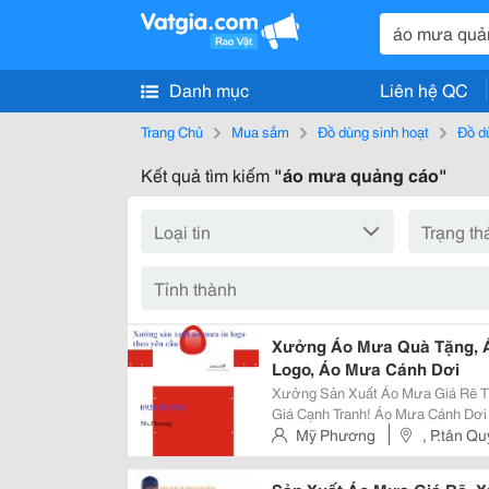
Danh mục
Liên hệ QC
Trang Chủ
Mua sắm
Đồ dùng sinh hoạt
Đồ d
Kết quả tìm kiếm
"áo mưa quảng cáo"
Xưởng Áo Mưa Quà Tặng, 
Logo, Áo Mưa Cánh Dơi
Xưởng Sản Xuất Áo Mưa Giá Rẽ Tại Tphcm Xưởng Sx Trực
Giá Cạnh Tranh! Áo Mưa Cánh Dơi Với Nhiều Chất Liệu: Nhựa Huệ Linh, Nhựa
Rạng Đông, Padersuy, Dù Siêu Nhẹ. Rạng Đông 
Mỹ Phương
, P.tân Q
Loại Sản Phẩm Được Sử Dụn