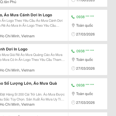
,Q.tân Phú
, Áo Mưa Cánh Dơi In Logo
0938 *** ***
Theo Yêu Cầu Áo Mưa Cánh Dơi
Toàn quốc
Yêu Cầu
w.facebook.com/Xuongaomuainlogogiare/
27/03/2026
Ho Chi Minh, Vietnam
h Dơi In Logo
0938 *** ***
Toàn quốc
k.com/Xuongaomuainlogogiare/ Liên Hệ
27/03/2026
Ho Chi Minh, Vietnam
áo Số Lượng Lớn, Áo Mưa Quà
0938 *** ***
Toàn quốc
Lên. Áo Mưa Được
27/03/2026
Ho Chi Minh, Vietnam
Https://Www.facebook.com/Xuongaomuainlogogiare/ Li