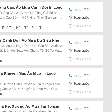
ng Cáo, Áo Mưa Cánh Dơi In Logo
0938 *** ***
à Tặng Giá Rẽ Bạn
Toàn quốc
ảng Cáo Sớm. Hiệ N Giờ, Thời Gian Làm
n Sẽ Lâu. Giá Sẽ Tăng Xưởng Áo
27/03/2026
Xuất Áo
ư, Phú Thọ Hòa, Tân Phú, Tphcm
 Cánh Dơi, Áo Mưa Dù Siêu Nhẹ
0938 *** ***
Toàn quốc
uý Khách Có Được Sản Phẩm Như Mong
27/03/2026
: &Nd
hú
a Khuyến Mãi, Áo Mưa In Logo
0938 *** ***
Toàn quốc
 Áo Mưa Khuyến Mãi Áo Mưa Quà
27/03/2026
hú
Giá Rẽ, Xưởng Áo Mưa Tại Tphcm
0938 *** ***
 Nhận May Áo Mưa, Mộ T Xưởng May Áo