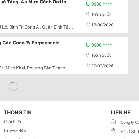
uà Tặng, Áo Mưa Cánh Dơi In
0938 *** ***
Toàn quốc
17/06/2026
 Lò, Bình Trị Đông A , Quận Bình Tân ,
 Cáo Công Ty Forpeasantz
0906 *** ***
Toàn quốc
27/07/2026
hị Minh Khai, Phường Bến Thành
THÔNG TIN
LIÊN HỆ
Giới thiệu
Công ty C
Hướng dẫn
HN: 102 T