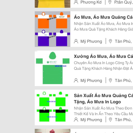
Phương Kd
P.tân Quý
Áo Mưa, Áo Mưa Quảng Cáo
Nhận Sản Xuất Áo Mưa, Áo Mưa In Ấn Logo 
Áo Mưa Quà Tặng Khách Hàng Giá Rẽ Áo Mưa In Ấn Logo Theo 
Tham Khảo Thêm Tại: Https://Ww
Liên Hệ Đặt Hàng: Holine: 0938
Mỹ Phương
Tân Phú, 
Xưởng Áo Mưa, Áo Mưa Cán
Chuyên Áo Mưa In Logo Công Ty Áo Mưa Giá Rẽ Áo Mưa Quảng Cáo Áo Mưa
Quà Tặng Khách Hàng Nhận Đặt Áo Mưa Có In Ấn Logo Theo Yêu Cầu Tham
Khảo Thêm Tại: Https://Www.faceboo
Đặt Hàng: Holine: 0938 39
Mỹ Phương
Tân Phú, 
Sản Xuất Áo Mưa Quảng C
Tặng, Áo Mưa In Logo
Nhận Sản Xuất Áo Mưa Theo Đơn Đặt Hàng Sl 200 Cái Trở 
Thiết Kế Và In Ấn Theo Yêu Cầu Màu Sắc Tùy Chọn. Sản Xuất Áo Mưa Uy Tín.
Áo Mưa Chât Lượng Tham Khảo Thêm Tại:
Mỹ Phương
Tân Phú, 