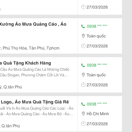
27/03/2026
Sữa, Á
ú
 Xưởng Áo Mưa Quảng Cáo , Áo
0938 *** ***
Toàn quốc
27/03/2026
ư, Phú Thọ Hòa, Tân Phú, Tphcm
a Quà Tặng Khách Hàng
0938 *** ***
ng Chiếc
Toàn quốc
 Câu Slogan, Phương Châm Cốt Lõi Và
 Đặc Trưng Về Hình Ảnh Công Ty, Tổ
27/03/2026
nh Thức Quảng Cáo,
uý, Q.tân Phú
 Logo., Áo Mưa Quà Tặng Giá Rẽ
0938 *** ***
t Và In Áo Mưa Quảng Cáo Các Loại: - Áo
Hồ Chí Minh
27/03/2026
, Q.tân Phú