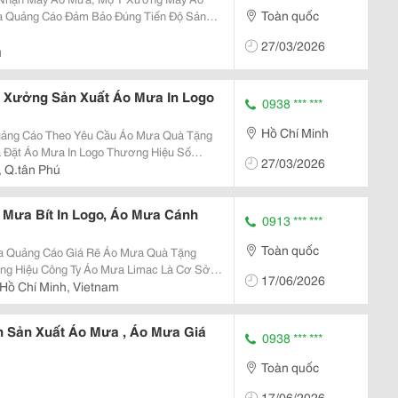
Toàn quốc
 Quảng Cáo Đảm Bảo Đúng Tiến Độ Sản
 Muốn Đặt Áo Mưa Quà
27/03/2026
Uy Tín Tại Tph C
ú
 Xưởng Sản Xuất Áo Mưa In Logo
0938 *** ***
Hồ Chí Minh
heo Yêu Cầu Áo Mưa Quà Tặng
27/03/2026
, Q.tân Phú
 Mưa Qu
 Mưa Bít In Logo, Áo Mưa Cánh
0913 *** ***
Toàn quốc
o Giá Rẽ Áo Mưa Quà Tặng
17/06/2026
n Viên Chuyên Nghiệp, Tận Tình, Chu
Hồ Chí Minh, Vietnam
hát Tri
 Sản Xuất Áo Mưa , Áo Mưa Giá
0938 *** ***
Toàn quốc
17/06/2026