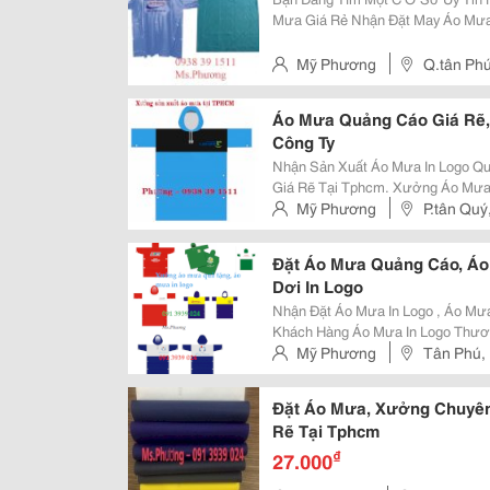
Mưa Giá Rẻ Nhận Đặt May Áo Mưa
Xuất Và Chất Lượng Sản Phẩm Khi Xuất Xưởng. Bạn
Tặng Tại M Ột Cơ Sở May Áo Mưa 
Mỹ Phương
Q.tân Ph
Áo Mưa Quảng Cáo Giá Rẽ,
Công Ty
Nhận Sản Xuất Áo Mưa In Logo Quảng Cáo T
Giá Rẽ Tại Tphcm. Xưởng Áo Mưa Đặt Áo Mưa In Logo Thương Hiệu Số
Lượng Lớn Với Kinh Nghiệm Sản Xuất Áo Mưa Nhiều Năm Chúng Tôi Chuyên
Mỹ Phương
P.tân Quý
Cung Cấp Các Dòng Sản Phẩm Áo
Đặt Áo Mưa Quảng Cáo, Áo
Dơi In Logo
Nhận Đặt Áo Mưa In Logo , Áo Mưa Quảng Cá
Khách Hàng Áo Mưa In Logo Thương Hiệu Công Ty Áo Mưa Limac Là Cơ Sở
Ép Áo Mưa Với Đội N Gủ Công Nhâ
Mỹ Phương
Tân Phú, 
Đáo&Hellip; Hiện Nay Do Nhu Cầu P
Đặt Áo Mưa, Xưởng Chuyên
Rẽ Tại Tphcm
₫
27.000