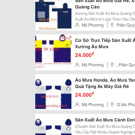
Sản Xuất Áo Mưa Giá Rẽ, 
Quảng Cáo
Xưởng Sản Xuất Áo Mưa Quảng Cáo Áo Mưa Quà Tặng Giá Rẽ Xưở
Xuất Áo Mưa In Logo Theo Yêu Cầu Cty Chúng Tôi Nhận Nhận Sx Áo 
Theo Yêu Cầu - Áo Mưa Cánh Dơi - Áo Mưa Padersuy - Áo Mưa Bộ - Áo Mưa
Mỹ Phương
P.tân Quý
Quảng Cáo - Áo Mưa Khuyế
Cơ Sở Trực Tiếp Sản Xuất
Xưởng Áo Mưa
₫
24.000
Mỹ Phương
, P.tân Q
Áo Mưa Honda, Áo Mưa Yam
Quà Tặng Xe Máy Giá Rẽ
₫
24.000
Mỹ Phương
Q.tân Ph
Sản Xuất Áo Mưa Cánh Dơi
Chuyên Sản Xuất Áo Mưa Quảng Cáo In Logo Áo Mưa Cánh
Yêu Cầu Rất Nhiều Doanh Nghiệp Đã Lựa Chọn Áo Mưa Làm Sản Phẩm Quà