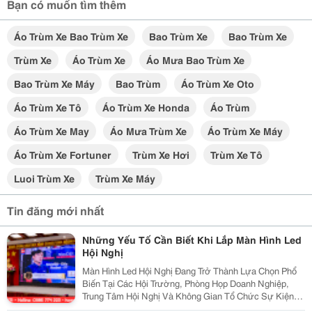
Bạn có muốn tìm thêm
Áo Trùm Xe Bao Trùm Xe
Bao Trùm Xe
Bao Trùm Xe
Trùm Xe
Áo Trùm Xe
Áo Mưa Bao Trùm Xe
Bao Trùm Xe Máy
Bao Trùm
Áo Trùm Xe Oto
Áo Trùm Xe Tô
Áo Trùm Xe Honda
Áo Trùm
Áo Trùm Xe May
Áo Mưa Trùm Xe
Áo Trùm Xe Máy
Áo Trùm Xe Fortuner
Trùm Xe Hơi
Trùm Xe Tô
Luoi Trùm Xe
Trùm Xe Máy
Tin đăng mới nhất
Những Yếu Tố Cần Biết Khi Lắp Màn Hình Led
Hội Nghị
Màn Hình Led Hội Nghị Đang Trở Thành Lựa Chọn Phổ
Biến Tại Các Hội Trường, Phòng Họp Doanh Nghiệp,
Trung Tâm Hội Nghị Và Không Gian Tổ Chức Sự Kiện
Nhờ Khả Năng Hiển Thị Hình Ảnh Lớn, Rõ Nét Và Ổn