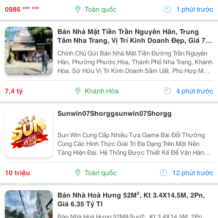
Định. Tuy Nhiên, Để Lựa Chọn Được Hệ Thống...
0986 *** ***
Toàn quốc
1 phút trước
Bán Nhà Mặt Tiền Trần Nguyên Hãn, Trung
Tâm Nha Trang, Vị Trí Kinh Doanh Đẹp, Giá 7,4
Tỷ
Chính Chủ Gửi Bán Nhà Mặt Tiền Đường Trần Nguyên
Hãn, Phường Phước Hòa, Thành Phố Nha Trang, Khánh
Hòa, Sở Hữu Vị Trí Kinh Doanh Sầm Uất, Phù Hợp Mở
Cửa Hàng, Văn Phòng, Showroom Hoặc Đầu Tư Cho
Thuê Lâu Dài. Thông Tin Chi Tiết. - Địa Chỉ: Số...
7,4 tỷ
Khánh Hòa
4 phút trước
Sunwin07Shorggsunwin07Shorgg
Sun Win Cung Cấp Nhiều Tựa Game Bài Đổi Thưởng
Cùng Các Hình Thức Giải Trí Đa Dạng Trên Một Nền
Tảng Hiện Đại. Hệ Thống Được Thiết Kế Để Vận Hành
Ổn Định, Truy Cập Nhanh Và Tương Thích Với Nhiều
Thiết Bị. Bên Cạnh Đó, Các Tính Năng Bảo Mật Cũng
10 triệu
Toàn quốc
12 phút trước
Được...
Bán Nhà Hoà Hưng 52M², Kt 3.4X14.5M, 2Pn,
Giá 6.35 Tỷ Tl
Bán Nhà Hoà Hưng 52M&Sup2;, Kt 3.4X14.5M, 2Pn,