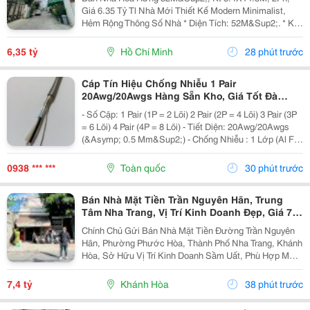
Giá 6.35 Tỷ Tl Nhà Mới Thiết Kế Modern Minimalist,
Hẻm Rộng Thông Số Nhà * Diện Tích: 52M&Sup2;. * Kt:
3.4M X 14.5M. * Kết Cấu: 1 Trệt 1 Lầu. * Chủ Hỗ Trợ
Hoàn Thiện Thêm 1 Phòng Ngủ Trước Khi Bàn...
6,35 tỷ
Hồ Chí Minh
28 phút trước
Cáp Tín Hiệu Chống Nhiễu 1 Pair
20Awg/20Awgs Hàng Sẵn Kho, Giá Tốt Đà
Nẵng, Huế
- Số Cặp: 1 Pair (1P = 2 Lõi) 2 Pair (2P = 4 Lõi) 3 Pair (3P
= 6 Lõi) 4 Pair (4P = 8 Lõi) - Tiết Diện: 20Awg/20Awgs
(&Asymp; 0.5 Mm&Sup2;) - Chống Nhiễu : 1 Lớp (Al Foil
)/ 2 Lớp Chống Nhiễu (Al Foil + Lớp Lưới Chống Nhiễu) -
Vật Liệu: Đồng...
0938 *** ***
Toàn quốc
30 phút trước
Bán Nhà Mặt Tiền Trần Nguyên Hãn, Trung
Tâm Nha Trang, Vị Trí Kinh Doanh Đẹp, Giá 7,4
Tỷ
Chính Chủ Gửi Bán Nhà Mặt Tiền Đường Trần Nguyên
Hãn, Phường Phước Hòa, Thành Phố Nha Trang, Khánh
Hòa, Sở Hữu Vị Trí Kinh Doanh Sầm Uất, Phù Hợp Mở
Cửa Hàng, Văn Phòng, Showroom Hoặc Đầu Tư Cho
Thuê Lâu Dài. Thông Tin Chi Tiết. - Địa Chỉ: Số...
7,4 tỷ
Khánh Hòa
38 phút trước