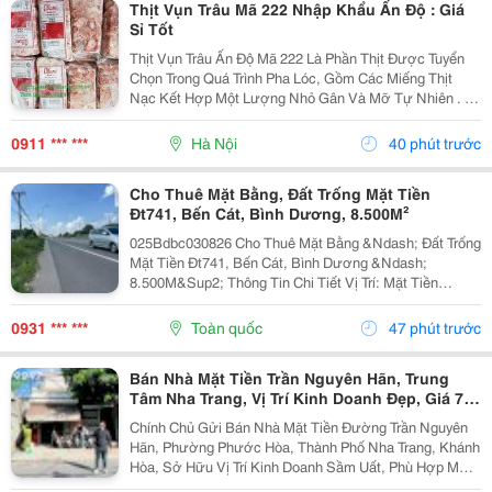
Thịt Vụn Trâu Mã 222 Nhập Khẩu Ấn Độ : Giá
Sỉ Tốt
Thịt Vụn Trâu Ấn Độ Mã 222 Là Phần Thịt Được Tuyển
Chọn Trong Quá Trình Pha Lóc, Gồm Các Miếng Thịt
Nạc Kết Hợp Một Lượng Nhỏ Gân Và Mỡ Tự Nhiên . Tỷ
Lệ Này Giúp Thịt Giữ Được Độ Mềm, Vị Ngọt Và
Hương Thơm Đặc Trưng Sau Khi Chế Biến. Sản
0911 *** ***
Hà Nội
40 phút trước
Phẩm...
Cho Thuê Mặt Bằng, Đất Trống Mặt Tiền
Đt741, Bến Cát, Bình Dương, 8.500M²
025Bdbc030826 Cho Thuê Mặt Bằng &Ndash; Đất Trống
Mặt Tiền Đt741, Bến Cát, Bình Dương &Ndash;
8.500M&Sup2; Thông Tin Chi Tiết Vị Trí: Mặt Tiền
Đường Đt741, Tp. Bến Cát, Bình Dương. Tổng Diện
Tích: 8.500M&Sup2; Hiện Trạng: Đất Nông Nghiệp,
0931 *** ***
Toàn quốc
47 phút trước
Quy...
Bán Nhà Mặt Tiền Trần Nguyên Hãn, Trung
Tâm Nha Trang, Vị Trí Kinh Doanh Đẹp, Giá 7,4
Tỷ
Chính Chủ Gửi Bán Nhà Mặt Tiền Đường Trần Nguyên
Hãn, Phường Phước Hòa, Thành Phố Nha Trang, Khánh
Hòa, Sở Hữu Vị Trí Kinh Doanh Sầm Uất, Phù Hợp Mở
Cửa Hàng, Văn Phòng, Showroom Hoặc Đầu Tư Cho