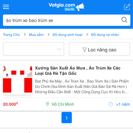
Trang Chủ
Mua sắm
Đồ dùng sinh hoạt
Đồ dùng cá nhân
Lọc nâng cao
Xưởng Sản Xuất Áo Mưa , Áo Trùm Xe Các
Loại Giá Rẻ Tận Gốc
Bạt Phủ Xe Máy , Áo Trùm Xe , Bao Trùm Xe ( Sản Phẩm
Do Chính Gia Đình Sản Xuất Nên Giá Bán Sẽ Rẻ Hơn )
Những Điều Cần Biết : Một Công Dụng Cực Kì Hữu Ích
Khi Sử Dụng Áo Trùm Xe Đó Là Tránh Bị Ăn Cắp Xe , Bởi
Vì Khi Sử Dụng Áo Trùm Nếu Muốn Lấy Được
₫
20.000
Hồ Chí Minh
>1 năm
1