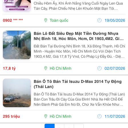
Chiều Hôm Ấy, Khi Ánh Nắng Vàng Cuối Ngày Len Qua
Tán Cây, Phản Chiếu Nhẹ Lên Khuôn Mặt Bạn Tôi
&Ndash; Hương. Cô Ấy Cười, Nụ Cười Vẫn Hiền Như
Bao Năm Qua, Nhưng Tôi Chợt Nhận Ra Những Nếp
0902 *** ***
Toàn quốc
19/05/2026
Nhăn...
Bán Lô Đất Siêu Đẹp Mặt Tiền Đường Nhựa
Nhị Bình 18, Hóc Môn, Hcm, Dt 1903,4M2. Giá
Đầu Tư
Đất Bán Tại Đường Nhị Bình 18, Xã Đông Thạnh, Hồ Chí
Minh - Huyện Hóc Môn, Hồ Chí Minh Cũ Với Diện Tích
1903,4 M2, Giá 17,8 Tỷ Vnd, Có Pháp Lý Đầy Đủ. - Diện
Tích Rộng Rãi, Lý Tưởng Cho Xây Dựng Nhà Ở Hoặc
Đầu Tư. - Đường Nhựa 6M, Thuận Tiện Cho...
17,8 tỷ
Hồ Chí Minh
02/07/2026
Bán Ô Tô Bán Tải Isuzu D-Max 2014 Tự Động
(Thái Lan)
Bán Ô Tô Bán Tải Isuzu D-Max 2014 Tự Động (Thái Lan)
Bán Con Trâu Đi Cày Của Gia Đình! Nhà Xe Hết Chỗ Để
Nên Đành Phải Gả Em Nó Đi, Chứ Xe Vẫn Khỏe Như
Trâu. Em Này Chuyên Tuyến Sài Gòn &Ndash; Đà Lạt
Mỗi Cuối Tuần, Leo Đèo Lên Dốc Vẫn Rất Ổn...
295 triệu
Hồ Chí Minh
11/07/2026