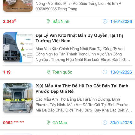
Nóng - Vôi Siêu Mịn - Vôi Siêu Trắng Liên Hệ Em Ạ:
0973650235 Trang Trang
₫
2.345
Bắc Ninh
14/01/2026
Đại Lý Van Kitz Nhật Bản Ủy Quyền Tại Thị
Trường Việt Nam
Mua Van Kitz Chính Hãng Nhật Bản Tại Công Ty Van
Công Nghiệp Tân Thành Trong Lĩnh Vực Van Công
Nghiệp , Thương Hiệu Nhật Bản Luôn Được Đánh Giá
Cao Về Chất Lượng, Độ Bền, Hiệu Suất Và Sự Ổn Định
Khi Hoạt Động Trong Điều Kiện Khắc Nghiệt. Trong
1 tỷ
Toàn quốc
13/01/2026
Đó,...
[90] Mẫu Am Thờ Để Hũ Tro Cốt Bán Tại Bình
Phước Đẹp Giá Rẻ
Các Mẫu Am Thờ Bằng Đá Tại Bình Dương, Bình
Phước, Tây Ninh. Mẫu Am Để Tro Cốt Tại Bình Phước
Mà Đá Bảo Châu Giới Thiệu Dưới Đây Khá Đặc Biệt Với
Mẫu Mã Đẹp, Độc Đáo Và Chuẩn Phong Thủy Được Chế
Tác Và Lắp Đặt Tại Bình Dương, Bình Phước, Tây
0962 *** ***
Cà Mau
30/01/2026
Ninh,...