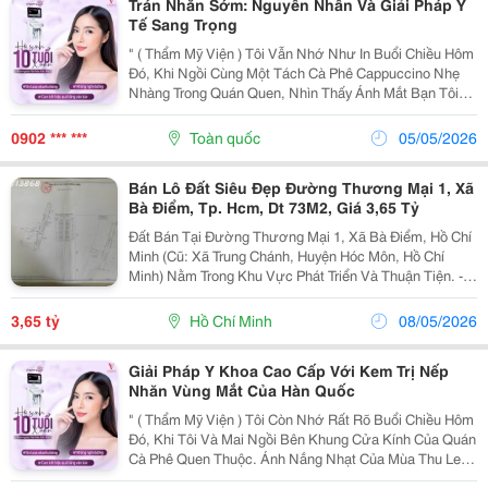
Trán Nhăn Sớm: Nguyên Nhân Và Giải Pháp Y
Tế Sang Trọng
" ( Thẩm Mỹ Viện ) Tôi Vẫn Nhớ Như In Buổi Chiều Hôm
Đó, Khi Ngồi Cùng Một Tách Cà Phê Cappuccino Nhẹ
Nhàng Trong Quán Quen, Nhìn Thấy Ánh Mắt Bạn Tôi
Thoáng Chút E Dè Trước Gương. Lan &Ndash; Bạn
Thân Của Tôi Từ Thời Đại Học &Ndash; Luôn Là
0902 *** ***
Toàn quốc
05/05/2026
Người...
Bán Lô Đất Siêu Đẹp Đường Thương Mại 1, Xã
Bà Điểm, Tp. Hcm, Dt 73M2, Giá 3,65 Tỷ
Đất Bán Tại Đường Thương Mại 1, Xã Bà Điểm, Hồ Chí
Minh (Cũ: Xã Trung Chánh, Huyện Hóc Môn, Hồ Chí
Minh) Nằm Trong Khu Vực Phát Triển Và Thuận Tiện. -
Diện Tích: 73M2 - Giá Bán: 3,65 Tỷ. - Mặt Tiền: 5M, Phù
Hợp Cho Kinh Doanh. - Hẻm 7M, Thuận...
3,65 tỷ
Hồ Chí Minh
08/05/2026
Giải Pháp Y Khoa Cao Cấp Với Kem Trị Nếp
Nhăn Vùng Mắt Của Hàn Quốc
" ( Thẩm Mỹ Viện ) Tôi Còn Nhớ Rất Rõ Buổi Chiều Hôm
Đó, Khi Tôi Và Mai Ngồi Bên Khung Cửa Kính Của Quán
Cà Phê Quen Thuộc. Ánh Nắng Nhạt Của Mùa Thu Len
Lỏi Qua Tán Lá, Chiếu Nhẹ Lên Gương Mặt Bạn Tôi