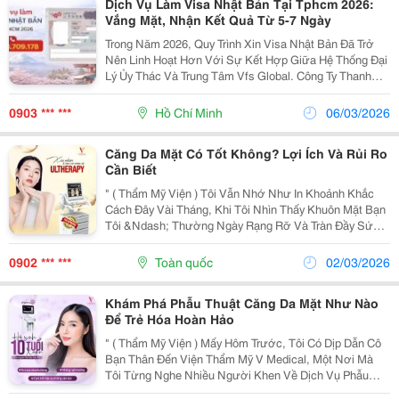
Dịch Vụ Làm Visa Nhật Bản Tại Tphcm 2026:
Vắng Mặt, Nhận Kết Quả Từ 5-7 Ngày
Trong Năm 2026, Quy Trình Xin Visa Nhật Bản Đã Trở
Nên Linh Hoạt Hơn Với Sự Kết Hợp Giữa Hệ Thống Đại
Lý Ủy Thác Và Trung Tâm Vfs Global. Công Ty Thanh
Niên Mới Cung Cấp Dịch Vụ Làm Visa Nhật Bản Theo
Hai Diện Này, Giúp Bạn Xin Visa Nhật Bản Nhanh,...
0903 *** ***
Hồ Chí Minh
06/03/2026
Căng Da Mặt Có Tốt Không? Lợi Ích Và Rủi Ro
Cần Biết
" ( Thẩm Mỹ Viện ) Tôi Vẫn Nhớ Như In Khoảnh Khắc
Cách Đây Vài Tháng, Khi Tôi Nhìn Thấy Khuôn Mặt Bạn
Tôi &Ndash; Thường Ngày Rạng Rỡ Và Tràn Đầy Sức
Sống &Ndash; Bỗng Nhiên Xuất Hiện Những Nếp Nhăn
Mờ Quanh Mắt Và Khóe Miệng, Làn Da Cũng Bắt Đầu...
0902 *** ***
Toàn quốc
02/03/2026
Khám Phá Phẫu Thuật Căng Da Mặt Như Nào
Để Trẻ Hóa Hoàn Hảo
" ( Thẩm Mỹ Viện ) Mấy Hôm Trước, Tôi Có Dịp Dẫn Cô
Bạn Thân Đến Viện Thẩm Mỹ V Medical, Một Nơi Mà
Tôi Từng Nghe Nhiều Người Khen Về Dịch Vụ Phẫu
Thuật Căng Da Mặt. Bạn Tôi, Một Người Luôn Tự Ti Vì