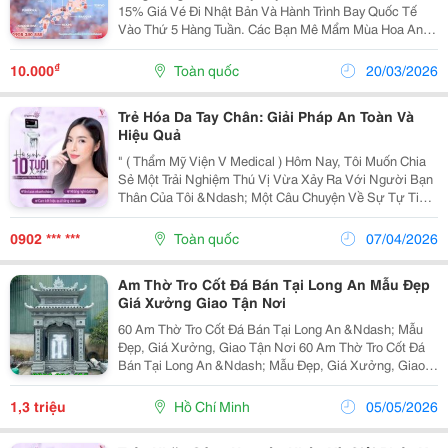
15% Giá Vé Đi Nhật Bản Và Hành Trình Bay Quốc Tế
Vào Thứ 5 Hàng Tuần. Các Bạn Mê Mẩm Mùa Hoa Anh
Đào Đâu Rồi, Điểm Danh Đi Nhật Bản Tại Đại Lý Vé Máy
Bay Việt Mỹ Ngay Thôi Nào! Đặt Vé: 0908 380 888 ...
₫
10.000
Toàn quốc
20/03/2026
Trẻ Hóa Da Tay Chân: Giải Pháp An Toàn Và
Hiệu Quả
" ( Thẩm Mỹ Viện V Medical ) Hôm Nay, Tôi Muốn Chia
Sẻ Một Trải Nghiệm Thú Vị Vừa Xảy Ra Với Người Bạn
Thân Của Tôi &Ndash; Một Câu Chuyện Về Sự Tự Tin
Và Vẻ Đẹp Được &Ldquo;Khôi Phục&Rdquo; Một Cách
Tinh Tế. Bạn Tôi, Chị Lan, Luôn Là Người Phụ Nữ...
0902 *** ***
Toàn quốc
07/04/2026
Am Thờ Tro Cốt Đá Bán Tại Long An Mẫu Đẹp
Giá Xưởng Giao Tận Nơi
60 Am Thờ Tro Cốt Đá Bán Tại Long An &Ndash; Mẫu
Đẹp, Giá Xưởng, Giao Tận Nơi 60 Am Thờ Tro Cốt Đá
Bán Tại Long An &Ndash; Mẫu Đẹp, Giá Xưởng, Giao
Tận Nơi. [Caption Id="Attachment_4524"
Align="Aligncenter" Width="450"] 60 Am Thờ Tro Cốt Đá
1,3 triệu
Hồ Chí Minh
05/05/2026
Bán...