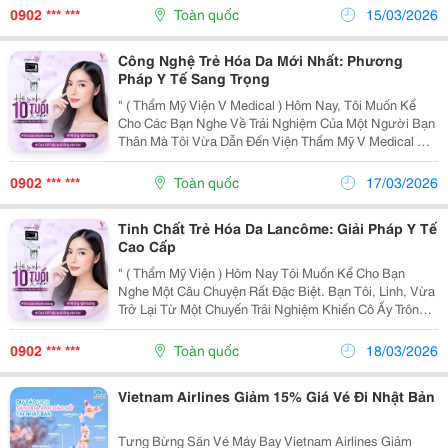
Những Nếp Nhăn Và Vùng Da Chảy Xệ Quanh Hàm,
0902 *** ***
Toàn quốc
15/03/2026
Đã...
Công Nghệ Trẻ Hóa Da Mới Nhất: Phương
Pháp Y Tế Sang Trọng
" ( Thẩm Mỹ Viện V Medical ) Hôm Nay, Tôi Muốn Kể
Cho Các Bạn Nghe Về Trải Nghiệm Của Một Người Bạn
Thân Mà Tôi Vừa Dẫn Đến Viện Thẩm Mỹ V Medical Để
Trải Nghiệm Công Nghệ Trẻ Hóa Da Mới Nhất. Bạn Tôi,
Chị Lan, Vốn Là Người Kỹ Tính, Đặc Biệt Trong...
0902 *** ***
Toàn quốc
17/03/2026
Tinh Chất Trẻ Hóa Da Lancôme: Giải Pháp Y Tế
Cao Cấp
" ( Thẩm Mỹ Viện ) Hôm Nay Tôi Muốn Kể Cho Bạn
Nghe Một Câu Chuyện Rất Đặc Biệt. Bạn Tôi, Linh, Vừa
Trở Lại Từ Một Chuyến Trải Nghiệm Khiến Cô Ấy Trông
Như Vừa Bước Ra Từ Một Tạp Chí Thời Trang Cao
Cấp. Linh Vốn Là Người Luôn Chăm Sóc Bản Thân,
0902 *** ***
Toàn quốc
18/03/2026
Nhưng...
Vietnam Airlines Giảm 15% Giá Vé Đi Nhật Bản
Tưng Bừng Săn Vé Máy Bay Vietnam Airlines Giảm