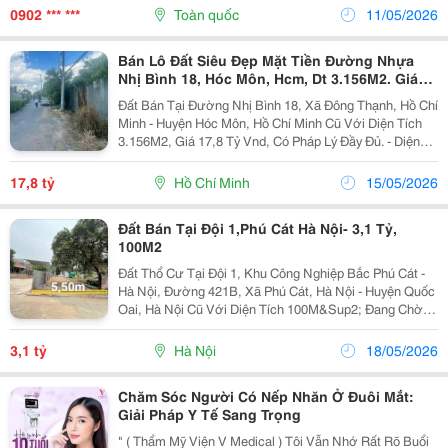
&Mdash; Người Đã Từng Là &Ldquo;Nữ
0902 *** ***
Toàn quốc
11/05/2026
Thần&Rdquo;...
Bán Lô Đất Siêu Đẹp Mặt Tiền Đường Nhựa
Nhị Bình 18, Hóc Môn, Hcm, Dt 3.156M2. Giá
Đầu Tư
Đất Bán Tại Đường Nhị Bình 18, Xã Đông Thạnh, Hồ Chí
Minh - Huyện Hóc Môn, Hồ Chí Minh Cũ Với Diện Tích
3.156M2, Giá 17,8 Tỷ Vnd, Có Pháp Lý Đầy Đủ. - Diện
Tích Rộng Rãi, Lý Tưởng Cho Xây Dựng Nhà Ở Hoặc
Đầu Tư. - Đường Nhựa 6M, Thuận Tiện Cho Việc...
17,8 tỷ
Hồ Chí Minh
15/05/2026
Đất Bán Tại Đội 1,Phú Cát Hà Nội- 3,1 Tỷ,
100M2
Đất Thổ Cư Tại Đội 1, Khu Công Nghiệp Bắc Phú Cát -
Hà Nội, Đường 421B, Xã Phú Cát, Hà Nội - Huyện Quốc
Oai, Hà Nội Cũ Với Diện Tích 100M&Sup2; Đang Chờ
Chủ Mới. Pháp Lý Đầy Đủ, Sổ Đỏ Sẵn Sàng. Mặt Tiền
Rộng 5.5M, Ngõ Vào 4.5M, Dễ Dàng Cho Xe Cộ...
3,1 tỷ
Hà Nội
18/05/2026
Chăm Sóc Người Có Nếp Nhăn Ở Đuôi Mắt:
Giải Pháp Y Tế Sang Trọng
" ( Thẩm Mỹ Viện V Medical ) Tôi Vẫn Nhớ Rất Rõ Buổi