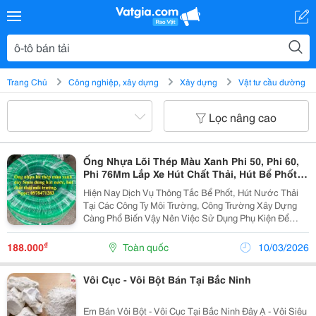
Trang Chủ
Công nghiệp, xây dựng
Xây dựng
Vật tư cầu đường
Lọc nâng cao
Ống Nhựa Lõi Thép Màu Xanh Phi 50, Phi 60,
Phi 76Mm Lắp Xe Hút Chất Thải, Hút Bể Phốt,
Hút Hầm Cầu.
Hiện Nay Dịch Vụ Thông Tắc Bể Phốt, Hút Nước Thải
Tại Các Công Ty Môi Trường, Công Trường Xây Dựng
Càng Phổ Biến Vậy Nên Việc Sử Dụng Phụ Kiện Để
Thực Hiện Quá Trình Hút Chất Thải, Chất Bẩn Tại Bể
Phốt Và Hệ Thống Nước Thải Ngày Càng Được Sử
₫
188.000
Toàn quốc
10/03/2026
Dụng...
Vôi Cục - Vôi Bột Bán Tại Bắc Ninh
Em Bán Vôi Bột - Vôi Cục Tại Bắc Ninh Đây Ạ - Vôi Siêu