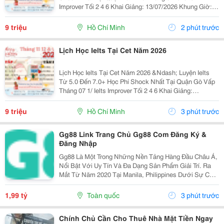
Improver Tối 2 4 6 Khai Giảng: 13/07/2026 Khung Giờ:
18:00 Đến 21:00 Học Phí Ưu Đãi 5% Khi Đăng Ký 2/ Ielts
Basic Tối 3 5 7 Khai...
9 triệu
Hồ Chí Minh
2 phút trước
Lịch Học Ielts Tại Cet Năm 2026
Lịch Học Ielts Tại Cet Năm 2026 &Ndash; Luyện Ielts
Từ 5.0 Đến 7.0+ Học Phí Shock Nhất Tại Quận Gò Vấp
Tháng 07 1/ Ielts Improver Tối 2 4 6 Khai Giảng:
13/07/2026 Khung Giờ: 18:00 Đến 21:00 Học Phí Ưu Đãi
5% Khi Đăng Ký 2/ Ielts...
9 triệu
Hồ Chí Minh
3 phút trước
Gg88 Link Trang Chủ Gg88 Com Đăng Ký &
Đăng Nhập
Gg88 Là Một Trong Những Nền Tảng Hàng Đầu Châu Á,
Nổi Bật Với Uy Tín Và Đa Dạng Sản Phẩm Giải Trí. Ra
Mắt Từ Năm 2020 Tại Manila, Philippines Dưới Sự Cấp
Phép Của Pagcor, Gg88 Đã Thu Hút Hơn 5,2 Triệu
Người Dùng Tại Việt Nam Và Mở Rộng Sang Thái
1,99 tỷ
Toàn quốc
3 phút trước
Lan,...
Chính Chủ Cần Cho Thuê Nhà Mặt Tiền Ngay