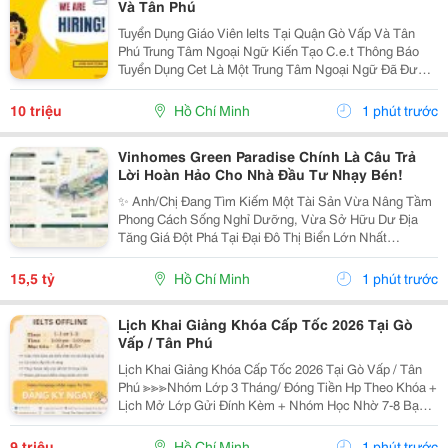
Và Tân Phú
Tuyển Dụng Giáo Viên Ielts Tại Quận Gò Vấp Và Tân
Phú Trung Tâm Ngoại Ngữ Kiến Tạo C.e.t Thông Báo
Tuyển Dụng Cet Là Một Trung Tâm Ngoại Ngữ Đã Được
Thành Lập 16 Năm Chuyên Về Chương Trình Anh Văn
Học Thuật Ielts &Ndash; Toefl Ibt. Trung Tâm...
10 triệu
Hồ Chí Minh
1 phút trước
Vinhomes Green Paradise Chính Là Câu Trả
Lời Hoàn Hảo Cho Nhà Đầu Tư Nhạy Bén!
✨ Anh/Chị Đang Tìm Kiếm Một Tài Sản Vừa Nâng Tầm
Phong Cách Sống Nghỉ Dưỡng, Vừa Sở Hữu Dư Địa
Tăng Giá Đột Phá Tại Đại Đô Thị Biển Lớn Nhất
Tp.hcm? Sx11-10 - Phân Khu The Haven Bay (Vịnh
Tiên) - Vinhomes Green Paradise Chính Là Câu Trả Lời
15,5 tỷ
Hồ Chí Minh
1 phút trước
Hoàn...
Lịch Khai Giảng Khóa Cấp Tốc 2026 Tại Gò
Vấp / Tân Phú
Lịch Khai Giảng Khóa Cấp Tốc 2026 Tại Gò Vấp / Tân
Phú ≫≫≫Nhóm Lớp 3 Tháng/ Đóng Tiền Hp Theo Khóa +
Lịch Mở Lớp Gửi Đính Kèm + Nhóm Học Nhờ 7-8 Bạn/
Lớp + Giáo Trình Ielts Có Band Điểm Lộ Trình, Sách
Nước Ngoài Bám Sát + Chia Đều 4 Kỹ...
9 triệu
Hồ Chí Minh
1 phút trước