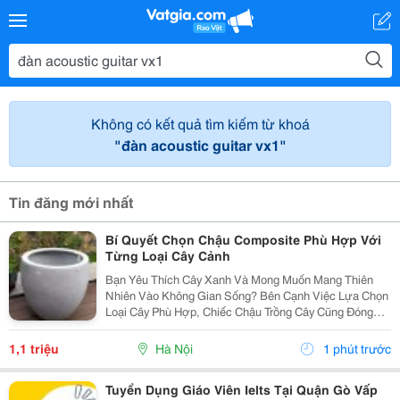
Không có kết quả tìm kiếm từ khoá
"đàn acoustic guitar vx1"
Tin đăng mới nhất
Bí Quyết Chọn Chậu Composite Phù Hợp Với
Từng Loại Cây Cảnh
Bạn Yêu Thích Cây Xanh Và Mong Muốn Mang Thiên
Nhiên Vào Không Gian Sống? Bên Cạnh Việc Lựa Chọn
Loại Cây Phù Hợp, Chiếc Chậu Trồng Cây Cũng Đóng
Vai Trò Vô Cùng Quan Trọng. Không Chỉ Là Nơi Giúp
Cây Phát Triển Khỏe Mạnh, Chậu Còn Góp Phần Tạo
1,1 triệu
Hà Nội
1 phút trước
Nên Vẻ...
Tuyển Dụng Giáo Viên Ielts Tại Quận Gò Vấp