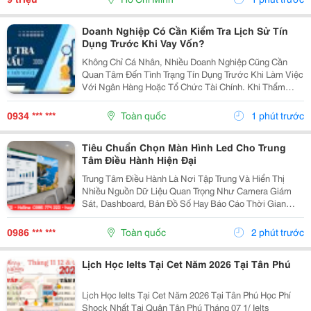
Doanh Nghiệp Có Cần Kiểm Tra Lịch Sử Tín
Dụng Trước Khi Vay Vốn?
Không Chỉ Cá Nhân, Nhiều Doanh Nghiệp Cũng Cần
Quan Tâm Đến Tình Trạng Tín Dụng Trước Khi Làm Việc
Với Ngân Hàng Hoặc Tổ Chức Tài Chính. Khi Thẩm
Định Hồ Sơ Vay Vốn, Ngoài Báo Cáo Tài Chính Và Tài
Sản Bảo Đảm, Ngân Hàng Còn Xem Xét Lịch Sử Tín
0934 *** ***
Toàn quốc
1 phút trước
Dụng...
Tiêu Chuẩn Chọn Màn Hình Led Cho Trung
Tâm Điều Hành Hiện Đại
Trung Tâm Điều Hành Là Nơi Tập Trung Và Hiển Thị
Nhiều Nguồn Dữ Liệu Quan Trọng Như Camera Giám
Sát, Dashboard, Bản Đồ Số Hay Báo Cáo Thời Gian
Thực. Vì Vậy, Việc Lựa Chọn Màn Hình Led Phù Hợp Sẽ
Ảnh Hưởng Trực Tiếp Đến Hiệu Quả Giám Sát Và Khả
0986 *** ***
Toàn quốc
2 phút trước
Năng...
Lịch Học Ielts Tại Cet Năm 2026 Tại Tân Phú
Lịch Học Ielts Tại Cet Năm 2026 Tại Tân Phú Học Phí
Shock Nhất Tại Quận Tân Phú Tháng 07 1/ Ielts