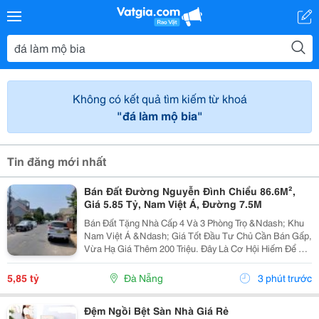
Không có kết quả tìm kiếm từ khoá
"đá làm mộ bia"
Tin đăng mới nhất
Bán Đất Đường Nguyễn Đình Chiểu 86.6M²,
Giá 5.85 Tỷ, Nam Việt Á, Đường 7.5M
Bán Đất Tặng Nhà Cấp 4 Và 3 Phòng Trọ &Ndash; Khu
Nam Việt Á &Ndash; Giá Tốt Đầu Tư Chủ Cần Bán Gấp,
Vừa Hạ Giá Thêm 200 Triệu. Đây Là Cơ Hội Hiếm Để Sở
Hữu Lô Đất Đẹp Tại Đường Nguyễn Đình Chiểu, Khu
Nam Việt Á &Ndash; Một Trong Những Khu Vực Có...
5,85 tỷ
Đà Nẵng
3 phút trước
Đệm Ngồi Bệt Sàn Nhà Giá Rẻ