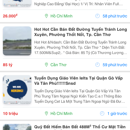
Nghiệp Cao Đẳng/ Đại Học) 1/ Vị Trí: Nhân Viên Full
Time (2 Nam 2 Nữ) Ca Làm: 13:00 Đến 21:00 (1 Tháng
Được Nghỉ Phép 1 Ngày, Và Hưởng Các Ngày...
₫
26.000
Hồ Chí Minh
58 phút trước
Hot Hot Cần Bán Đất Đường Tuyến Tránh Long
Xuyên, Phường Thốt Nốt, Tp. Cần Thơ
Hot Hot &Ndash; Cần Bán Đất Đường Tuyến Tránh Long
Xuyên, Phường Thốt Nốt, Tp. Cần Thơ * Diện Tích Đất:
17.500M&Sup2;. * Giá Bán: 85 Tỷ (Có Thương Lượng).
* Đất Ở Đô Thị 1.420M2, Mặt Tiền Rộng 40M, 16.100 M2
Trồng Lúa. Hướng Đông. * Vị Trí: Mặt...
85 tỷ
Cần Thơ
59 phút trước
Tuyển Dụng Giáo Viên Ielts Tại Quận Gò Vấp
Và Tân Phú!!!!!!Snsd
Tuyển Dụng Giáo Viên Ielts Tại Quận Gò Vấp Và Tân
Phú Trung Tâm Ngoại Ngữ Kiến Tạo C.e.t Thông Báo
Tuyển Dụng Cet Là Một Trung Tâm Ngoại Ngữ Đã Được
Thành Lập 16 Năm Chuyên Về Chương Trình Anh Văn
Học Thuật Ielts &Ndash; Toefl Ibt. Trung Tâm...
10 triệu
Hồ Chí Minh
1 giờ trước
Quỹ Đất Hiếm Bán Đất 488M² Thổ Cư Mặt Tiền