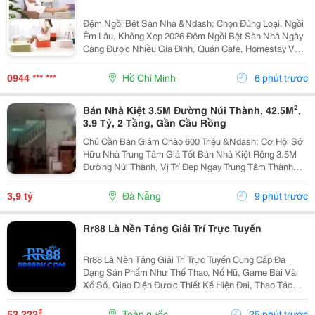
Đệm Ngồi Bệt Sàn Nhà &Ndash; Chọn Đúng Loại, Ngồi
Êm Lâu, Không Xẹp 2026 Đệm Ngồi Bệt Sàn Nhà Ngày
Càng Được Nhiều Gia Đình, Quán Cafe, Homestay Và
Không Gian Thư Giãn Lựa Chọn Nhờ Sự Tiện Lợi, Gọn
Gàng Và Tạo Cảm Giác Ngồi Thoải Mái. Tuy Nhiên Để...
0944 *** ***
Hồ Chí Minh
6 phút trước
Bán Nhà Kiệt 3.5M Đường Núi Thành, 42.5M²,
3.9 Tỷ, 2 Tầng, Gần Cầu Rồng
Chủ Cần Bán Giảm Chào 600 Triệu &Ndash; Cơ Hội Sở
Hữu Nhà Trung Tâm Giá Tốt Bán Nhà Kiệt Rộng 3.5M
Đường Núi Thành, Vị Trí Đẹp Ngay Trung Tâm Thành
Phố, Thuận Tiện An Cư Hoặc Đầu Tư Sinh Lời. Thông
Tin Chi Tiết: Diện Tích: 42.5M&Sup2; (Ngang 4M,...
3,9 tỷ
Đà Nẵng
9 phút trước
Rr88 Là Nền Tảng Giải Trí Trực Tuyến
Rr88 Là Nền Tảng Giải Trí Trực Tuyến Cung Cấp Đa
Dạng Sản Phẩm Như Thể Thao, Nổ Hũ, Game Bài Và
Xổ Số. Giao Diện Được Thiết Kế Hiện Đại, Thao Tác
Đơn Giản Và Tối Ưu Trên Nhiều Thiết Bị. Người Dùng
Có Thể Khám Phá Hệ Sinh Thái Giải Trí Đa Dạng Tại...
₫
53.222
Toàn quốc
25 phút trước