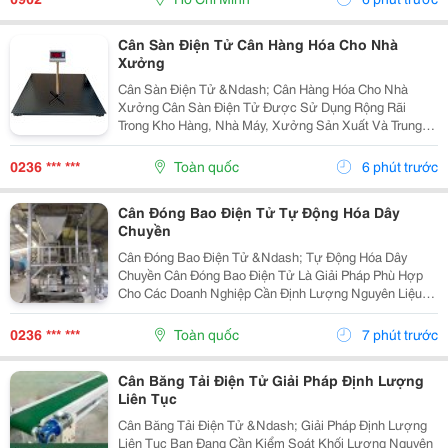
Cân Sàn Điện Tử Cân Hàng Hóa Cho Nhà
Xưởng
Cân Sàn Điện Tử &Ndash; Cân Hàng Hóa Cho Nhà
Xưởng Cân Sàn Điện Tử Được Sử Dụng Rộng Rãi
Trong Kho Hàng, Nhà Máy, Xưởng Sản Xuất Và Trung
Tâm Logistics Nhờ Khả Năng Cân Các Loại Hàng Hóa,
Pallet Và Xe Đẩy Thuận Tiện. Nam Lộc Cung Cấp Và
0236 *** ***
Toàn quốc
6 phút trước
Lắp Đặt...
Cân Đóng Bao Điện Tử Tự Động Hóa Dây
Chuyền
Cân Đóng Bao Điện Tử &Ndash; Tự Động Hóa Dây
Chuyền Cân Đóng Bao Điện Tử Là Giải Pháp Phù Hợp
Cho Các Doanh Nghiệp Cần Định Lượng Nguyên Liệu
Nhanh, Chính Xác Và Giảm Phụ Thuộc Vào Thao Tác
Thủ Công. Nam Lộc Chuyên Thiết Kế &Ndash; Chế Tạo
0236 *** ***
Toàn quốc
7 phút trước
&Ndash;...
Cân Băng Tải Điện Tử Giải Pháp Định Lượng
Liên Tục
Cân Băng Tải Điện Tử &Ndash; Giải Pháp Định Lượng
Liên Tục Bạn Đang Cần Kiểm Soát Khối Lượng Nguyên