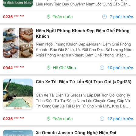
Liệu Ngay Trên Dây Chuyền? Nam Lộc Cung Cấp Cân
Băng Tải Điện Tử Phục Vụ Các Hệ Thống Vận Chuyển
Và Định Lượng Vật Liệu Trong Nhà Máy. Ứng Dụng:...
0236 *** ***
Toàn quốc
7 phút trước
Nệm Ngồi Phòng Khách Đẹp Đệm Ghế Phòng
Khách
Nệm Ngồi Phòng Khách Đẹp &Ndash; Đệm Ghế Phòng
Khách - Báo Giá Sỉ Lẻ, Ưu Đãi Cho Đơn Số Lượng Nệm
Ngồi Phòng Khách &Ndash; Đệm Ghế Phòng Khách Có
Nhiều Kích Thước, Độ Dày, Chất Liệu Và Màu Sắc Để
Lựa Chọn. Báo Giá Sỉ Lẻ Nhanh, Ưu Đãi Và Chiết
0944 *** ***
Hồ Chí Minh
10 phút trước
Khấu...
Cân Xe Tải Điện Tử Lắp Đặt Trọn Gói (#Dgd23)
Cân Xe Tải Điện Tử &Ndash; Lắp Đặt Trọn Gói Công Ty
Tnhh Điện Tử Tự Động Nam Lộc Chuyên Cung Cấp Và
Thi Công Cân Xe Tải Điện Tử Cho Nhà Máy, Kho Bãi,
Mỏ Đá, Trạm Bê Tông, Bến Bãi Và Các Công Trình Công
Nghiệp. Hệ Thống Cân Được Thiết Kế Phù Hợp...
0236 *** ***
Toàn quốc
12 phút trước
Xe Omoda Jaecoo Công Nghệ Hiện Đại