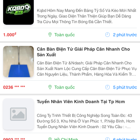
Kqbd Hôm Nay Mang Đến Bảng Tỷ Số Và Kèo Mới Nhất
Trong Ngày, Giao Diện Thân Thiện Giúp Bạn Dễ Dàng
Tra Cứu Mọi Thông Tin Bóng Đá Cần Thiết.
₫
1.000
Toàn quốc
2 phút trước
Cân Bàn Điện Tử Giải Pháp Cân Nhanh Cho
Sản Xuất
Cân Bàn Điện Tử &Ndash; Giải Pháp Cân Nhanh Cho
Sản Xuất Nam Lộc Cung Cấp Cân Bàn Điện Tử Phục Vụ
Cân Nguyên Liệu, Thành Phẩm, Hàng Hóa Và Kiểm Tra
Trọng Lượng Trong Quá Trình Sản Xuất. Với Thiết Kế
Gọn, Dễ Sử Dụng Và Nhiều Mức Tải Trọng, Cân Bàn...
0236 *** ***
Toàn quốc
5 phút trước
Tuyển Nhân Viên Kinh Doanh Tại Tp Hcm
Công Ty Tnhh Thiết Bị Công Nghiệp Song Toàn Đc: 43
Đường Số 3, Khu Nhà Ở Vạn Phúc 1, P.hiệp Bình, Hcm
Tuyển Dụng Nhân Viên Kinh Doanh : 02 Yêu Cầu : -
Nam/Nữ Tuổi Từ 22 Trở Lên - Có Kinh Nghiệm Làm Sale
Trước Đó, Giao Tiếp Tốt. - Có Khả...
0902 *** ***
Hồ Chí Minh
6 phút trước