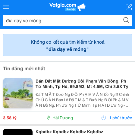
Không có kết quả tìm kiếm từ khoá
"đĩa dạy vẽ móng"
Tin đăng mới nhất
Bán Đất Mặt Đường Đôi Phạm Văn Đồng, Ph
Tứ Minh, Tp Hd, 69.8M2, Mt 4.5M, Chỉ 3.5X Tỷ
Đấ T M Ặ T Đườ Ng Đ Ôi Ph Ạ M V Ă N Đồ Ng!!! Chính
Ch Ủ C Ầ N Bán Lô Đấ T M Ặ T Đườ Ng Đ Ôi Ph Ạ M V
Ă N Đồ Ng, Ph Ườ Ng T Ứ Minh, Tp H Ả I D Ươ Ng - Di
Ệ N Tích 69.8M2, M Ặ T Ti Ề N 4.5M - H Ướ Ng B Ắ C -
Đườ Ng + V Ỉ A Hè R Ộ Ng 30M, Trong...
3,58 tỷ
Hải Dương
1 phút trước
Kqbdbz Kqbdbz Kqbdbz Kqbdbz