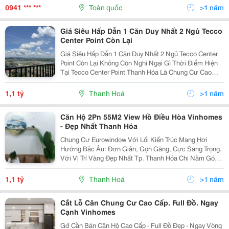
Tiện Bạn Sẽ Được Tận Hưởng Những Tiện Ích Và Dịch
0941 *** ***
Toàn quốc
>1 năm
Vụ...
Giá Siêu Hấp Dẫn 1 Căn Duy Nhất 2 Ngủ Tecco
Center Point Còn Lại
Giá Siêu Hấp Dẫn 1 Căn Duy Nhất 2 Ngủ Tecco Center
Point Còn Lại Không Còn Nghi Ngại Gì Thời Điểm Hiện
Tại Tecco Center Point Thanh Hóa Là Chung Cư Cao
Cấp Đáng Sống Nhất Thanh Hóa. Nằm Trong Khu Đô Thị
Bình Minh Thanh Hóa, Vị Trí Không Thể Tuyệt...
1,1 tỷ
Thanh Hoá
>1 năm
Căn Hộ 2Pn 55M2 View Hồ Điều Hòa Vinhomes
- Đẹp Nhất Thanh Hóa
Chung Cư Eurowindow Với Lối Kiến Trúc Mang Hơi
Hướng Bắc Âu: Đơn Giản, Gọn Gàng, Cực Sang Trọng.
Với Vị Trí Vàng Đẹp Nhất Tp. Thanh Hóa Chi Nằm Góc
Ngã Tư Giữa Đại Lộ Hùng Vương Và Đại Lộ Nguyễn
Hoàng (Vòng Xoay Hồng Hạc - Đối Diện Siêu Thị Big C).
1,1 tỷ
Thanh Hoá
>1 năm
-...
Cắt Lỗ Căn Chung Cư Cao Cấp. Full Đồ. Ngay
Cạnh Vinhomes
Gđ Cần Bán Căn Hộ Cao Cấp - Full Đồ Đẹp - Ngay Vòng