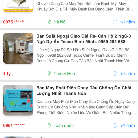
Chuyên Cung Cấp Máy Trộn Bột Làm Bánh Mỳ, Máy
Khuấy Bột Giá Rẻ, Máy Đánh Bột Dùng Điện, Thiết Bị
Làm Bánh, Lò Nướng Bánh Mỳ Công Nghiệp Giá Rẻ..
Địa Chỉ Bán Máy Trộn Bột Mỳ Giá Rẻ * Thông Số Kỹ
0975 *** ***
Hà Nội
>1 năm
Thuật
Bán Suất Ngoại Giao Giá Rẻ- Căn Hộ 2 Ngủ-3
Ngủ Dự Án Tecco Bình Minh. 0969 282 688
Liên Hệ Ngay Để Sở Hữu Suất Ngoại Giao Giá Rẻ Bất
Ngờ . 0969 282 688 Tecco Center Point Được Mệnh
Danh Là Chung Cư Cao Cấp Bậc Nhất Thanh Hóa Với
Những Lý Do Sau : - Hệ Thống 9 Thang Máy Hiện Đại/21
Căn Hộ/2 Tòa, Xoá Bỏ Khung Cảnh Đợi Chờ Thang....
1 tỷ
Thanh Hoá
>1 năm
Bán Máy Phát Điện Chạy Dầu Chống Ồn Chất
Lượng Nhất Thanh Hóa
Các Loại Máy Phát Điện Chạy Dầu Chống Ồn Ngày Càng
Được Ưa Chuộng Nhờ Khả Năng Cung Cấp Điện Dự
Phòng,Tiết Kiệm Nhiên Liệu Và Giảm Rất Nhiều Tiếng
Ồn Khi Hoạt Động.bạn Đang Có Ý Định Chọn Mua
Những Máy Phát Điện Mà Không Biết Chọn Lựa Loại
0961 *** ***
Toàn quốc
>1 năm
Nào Tốt...