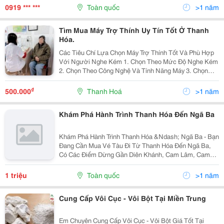
Nhất Thanh Hóa! Thông Tin Chi Tiết Lô Đất: Vị...
0919 *** ***
Toàn quốc
>1 năm
Tìm Mua Máy Trợ Thính Uy Tín Tốt Ở Thanh
Hóa.
Các Tiêu Chí Lựa Chọn Máy Trợ Thính Tốt Và Phù Hợp
Với Người Nghe Kém 1. Chọn Theo Mức Độ Nghe Kém
2. Chọn Theo Công Nghệ Và Tính Năng Máy 3. Chọn
Theo Thương Hiệu Uy Tín 4. Đeo Thử Và Điều Chỉnh
Theo Nhu Cầu 5. Bảo Hành Và Dịch Vụ Kĩ Thuật...
₫
500.000
Thanh Hoá
>1 năm
Khám Phá Hành Trình Thanh Hóa Đến Ngã Ba
Khám Phá Hành Trình Thanh Hóa &Ndash; Ngã Ba - Bạn
Đang Cần Mua Vé Tàu Đi Từ Thanh Hóa Đến Ngã Ba,
Có Các Điểm Dừng Gần Diên Khánh, Cam Lâm, Cam
Ranh. Dù Hiện Tại Chưa Có Chuyến Tàu Chạy Thẳng
Giữa Hai Ga, Nhưng Hành Trình Này Vẫn Rất Được Ưa
1 triệu
Toàn quốc
>1 năm
Chuộng....
Cung Cấp Vôi Cục - Vôi Bột Tại Miền Trung
Em Chuyên Cung Cấp Vôi Cục - Vôi Bột Giá Tốt Tại