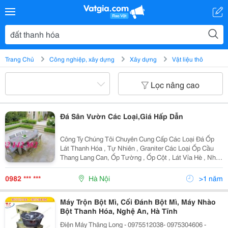
Trang Chủ
Công nghiệp, xây dựng
Xây dựng
Vật liệu thô
Lọc nâng cao
Đá Sân Vườn Các Loại,Giá Hấp Dẫn
Công Ty Chúng Tôi Chuyên Cung Cấp Các Loại Đá Ốp
Lát Thanh Hóa , Tự Nhiên , Graniter Các Loại Ốp Cầu
Thang Lang Can, Ốp Tường , Ốp Cột , Lát Vỉa Hè , Nhà
Vườn Biệt Thự Các Loại Đá Trang Trí Chất Lượng Cao
Sản Xuất Trên Dây Truyền Công Nghệ Của Nước N
0982 *** ***
Hà Nội
>1 năm
Máy Trộn Bột Mì, Cối Đánh Bột Mì, Máy Nhào
Bột Thanh Hóa, Nghệ An, Hà Tĩnh
Điện Máy Thăng Long - 0975512038- 0975304606 -