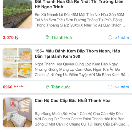
Đất Thanh Hóa Giá Rẻ Nhất Thị Trường Liên
Hệ Ngọc Trinh
Em Xã Nhanh Lô Đất 46M Mặt Tiền Nở Hậu Gần 50M
Tại Vân Sơn Triệu Sơn Đường Thông Tứ Phía,Rộng
Thông Thoáng Giá:2Ty0Xx(X Như Ko Ạ) Quý Khách
Quan Tâm Liên Hệ Em Để Em Tư Vấn Nhiều Lô Đất
Tiềm Năng Rộng Giá Rẻ Tại Thanh Hóa Ạ
2,070 tỷ
Thanh Hoá
>1 năm
155+ Mẫu Bánh Kem Bắp Thơm Ngon, Hấp
Dẫn Tại Bánh Kem 360
Ngọt Thanh Hòa Quyện Cùng Lớp Kem Béo Ngậy
Nhưng Không Mang Lại Cảm Giác Ngán Khi Ăn Đó
Chính Là Những Ưu Điểm Tuyệt Vời Mà Bánh Kem Bắp
Mang Lại. Lớp Kem Màu Trắng Được Tô Điểm Thêm
Sắc Vàng Ươm Từ Những Hạt Bắp Vô Cùng Đẹp Mắt,
0966 *** ***
Toàn quốc
>1 năm
Mang Đén Sự Hấp Dẫn...
Căn Hộ Cao Cấp Bậc Nhất Thanh Hóa
Bạn Đang Muốn Sở Hữu 1 Căn Hộ Cao Cấp Hãy Đến
Với Chung Cư Tecco Center Point Thanh Hóa Khi Bạn
Sống Ở Một Căn Hộ Chung Cư Từ Trung Cấp Đến Cao
Cấp Có Hạ Tầng Tương Đối Đồng Bộ, Kết Nói Thuận