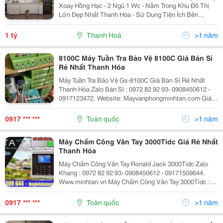
Xoay Hồng Hạc - 2 Ngủ 1 Wc - Nằm Trong Khu Đô Thị
Lớn Đẹp Nhất Thanh Hóa - Sử Dụng Tiện Ích Bên
Vinhomes - Căn Hộ Giới Hạn Chỉ 195 Căn - View Nhìn
Về Phía Vinhomes Đẹp Nhất Dự Án -...
1 tỷ
Thanh Hoá
>1 năm
8100C Máy Tuần Tra Bảo Vệ 8100C Giá Bán Sỉ
Rẻ Nhất Thanh Hóa
Máy Tuần Tra Bảo Vệ Gs-8100C Giá Bán Sỉ Rẻ Nhất
Thanh Hóa Zalo Bán Sỉ : 0972 82 92 93- 0908450612 -
0917123472. Website: Mayvanphongminhtan.com Giá
Sỉ Toàn Quốc : Quận Gò Vấp - Tp.hcm - Thanh Hóa Máy
Tuần Tra Bảo Vệ Gs8100C, Gs6000C, Gs6100C,...
0917 *** ***
Toàn quốc
>1 năm
Máy Chấm Công Vân Tay 3000Tidc Giá Rẻ Nhất
Thanh Hóa
Máy Chấm Công Vân Tay Ronald Jack 3000Tidc Zalo
Khang : 0972 82 92 93- 0908450612 - 09171509644.
Www.minhtan.vn Máy Chấm Công Vân Tay 3000Tidc :
4.200 Vân Tay + 30.000 Thẻ + Mã Số Máy Chấm Công
Vân Tay 3000Tidc : Có Bộ Nhớ Lên Đến 100.000 Lần...
0917 *** ***
Toàn quốc
>1 năm