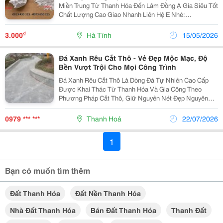
Miền Trung Từ Thanh Hóa Đến Lâm Đồng Ạ Gía Siêu Tốt
Chất Lượng Cao Giao Nhanh Liên Hệ E Nhé:
0973650235 - Trang
₫
3.000
Hà Tĩnh
15/05/2026
Đá Xanh Rêu Cắt Thô - Vẻ Đẹp Mộc Mạc, Độ
Bền Vượt Trội Cho Mọi Công Trình
Đá Xanh Rêu Cắt Thô Là Dòng Đá Tự Nhiên Cao Cấp
Được Khai Thác Từ Thanh Hóa Và Gia Công Theo
Phương Pháp Cắt Thô, Giữ Nguyên Nét Đẹp Nguyên
Bản Của Đá. Với Màu Xanh Rêu Sang Trọng, Độ Cứng
Cao Và Khả Năng Chịu Lực Vượt Trội, Sản Phẩm Được
0979 *** ***
Thanh Hoá
22/07/2026
Ứng Dụng...
1
Bạn có muốn tìm thêm
Đất Thanh Hóa
Đất Nền Thanh Hóa
Nhà Đất Thanh Hóa
Bán Đất Thanh Hóa
Thanh Đất