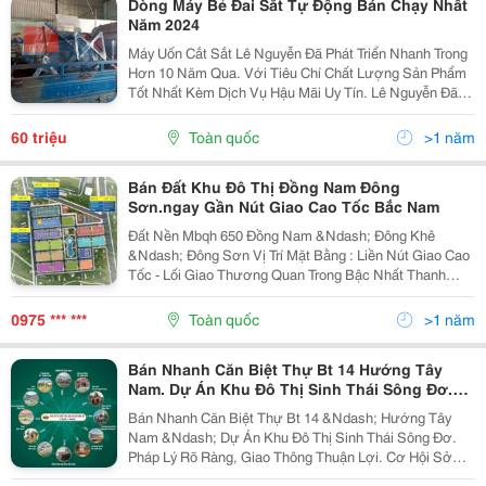
Dòng Máy Bẻ Đai Sắt Tự Động Bán Chạy Nhất
Năm 2024
Máy Uốn Cắt Sắt Lê Nguyễn Đã Phát Triển Nhanh Trong
Hơn 10 Năm Qua. Với Tiêu Chí Chất Lượng Sản Phẩm
Tốt Nhất Kèm Dịch Vụ Hậu Mãi Uy Tín. Lê Nguyễn Đã
Gây Được Lòng Tin Cho Quý Khách Hàng Của Mình.
Tuần Qua Đã Có Một Khách Hàng Từ Thanh Hóa Vào
60 triệu
Toàn quốc
>1 năm
Sài...
Bán Đất Khu Đô Thị Đồng Nam Đông
Sơn.ngay Gần Nút Giao Cao Tốc Bắc Nam
Đất Nền Mbqh 650 Đồng Nam &Ndash; Đông Khê
&Ndash; Đông Sơn Vị Trí Mặt Bằng : Liền Nút Giao Cao
Tốc - Lối Giao Thương Quan Trong Bậc Nhất Thanh
Hóa. Chỉ Vài Trăm Mét Là Tới Trục Đường Ủy Ban,
Trường Học, Công Ty May, Cụm Công Nghiệp.... Thanh
0975 *** ***
Toàn quốc
>1 năm
Khoản...
Bán Nhanh Căn Biệt Thự Bt 14 Hướng Tây
Nam. Dự Án Khu Đô Thị Sinh Thái Sông Đơ.
Pháp Lý Rõ Ràng, Giao Thông Thuận Lợi.
Bán Nhanh Căn Biệt Thự Bt 14 &Ndash; Hướng Tây
Nam &Ndash; Dự Án Khu Đô Thị Sinh Thái Sông Đơ.
Pháp Lý Rõ Ràng, Giao Thông Thuận Lợi. Cơ Hội Sở
Hữu Biệt Thự Đẳng Cấp Tại Khu Đô Thị Đáng Sống Bậc