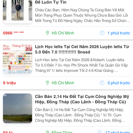
Để Luôn Tự Tin
Chào Các Bạn, Hôm Nay Chúng Ta Cùng Bàn Về Một
Món Trang Phục Quen Thuộc Nhưng Chưa Bao Giờ Lỗi
Mốt Trong Tủ Đồ Hàng Ngày. Chắc Hẳn Trong Số Chúng
Ta, Ai Cũng Sở Hữu Ít Nhất Một Chiếc Quần Màu Be.
Đây Là Một Gam Màu Cực Kỳ Nịnh Mắt Và Dễ Mặc,
0966 *** ***
Hồ Chí Minh
1 phút trước
Nhưng...
Lịch Học Ielts Tại Cet Năm 2026 Luyện Ielts Từ
5.0 Đến 7.0 !!!!!!!!!!!! Snssd
Lịch Học Ielts Tại Cet Năm 2026 &Ndash; Luyện Ielts
Từ 5.0 Đến 7.0+ Học Phí Shock Nhất Tại Quận Gò Vấp
Tháng 07 1/ Ielts Improver Tối 2 4 6 Khai Giảng:
13/07/2026 Khung Giờ: 18:00 Đến 21:00 Học Phí Ưu Đãi
5% Khi Đăng Ký 2/ Ielts...
9 triệu
Hồ Chí Minh
3 phút trước
Cần Bán 2,14 Ha Đất Tại Cụm Công Nghiệp Mỹ
Hiệp, Đồng Tháp (Cao Lãnh - Đồng Tháp Cũ)
Cần Bán 2,14 Ha Đất Tại Cụm Công Nghiệp Mỹ Hiệp,
Đồng Tháp (Cao Lãnh - Đồng Tháp Cũ) * Vị Trí: Cụm
Công Nghiệp Mỹ Hiệp, Đồng Tháp (Cao Lãnh, Đồng
Tháp Cũ) - Diện Tích: 21.467 M&Sup2; (2.14 Ha) - Mặt
Tiền: 104M * Giá Bán: 50 Tỷ -...
50 tỷ
Đồng Tháp
17 phút trước