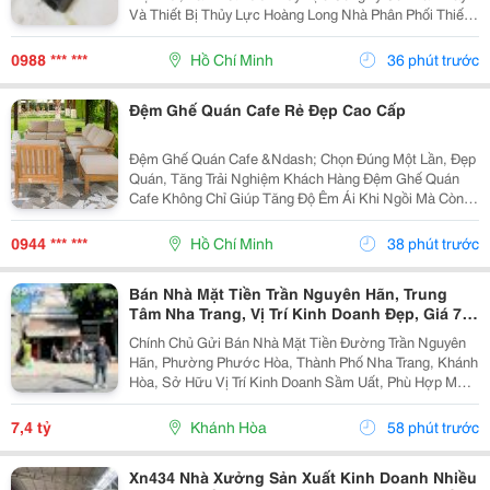
Và Thiết Bị Thủy Lực Hoàng Long Nhà Phân Phối Thiết
Bị Thủy Lực - Khí Nén Và Máy Móc Tự Động Hóa. Tư
Vấn, Sửa Chữa, Thi Công, Thiết Kế Hệ Thống Thủy...
0988 *** ***
Hồ Chí Minh
36 phút trước
Đệm Ghế Quán Cafe Rẻ Đẹp Cao Cấp
Đệm Ghế Quán Cafe &Ndash; Chọn Đúng Một Lần, Đẹp
Quán, Tăng Trải Nghiệm Khách Hàng Đệm Ghế Quán
Cafe Không Chỉ Giúp Tăng Độ Êm Ái Khi Ngồi Mà Còn
Góp Phần Tạo Điểm Nhấn Thẩm Mỹ, Nâng Cao Trải
Nghiệm Khách Hàng Và Giúp Không Gian Quán Trở Nên
0944 *** ***
Hồ Chí Minh
38 phút trước
Chuyên...
Bán Nhà Mặt Tiền Trần Nguyên Hãn, Trung
Tâm Nha Trang, Vị Trí Kinh Doanh Đẹp, Giá 7,4
Tỷ
Chính Chủ Gửi Bán Nhà Mặt Tiền Đường Trần Nguyên
Hãn, Phường Phước Hòa, Thành Phố Nha Trang, Khánh
Hòa, Sở Hữu Vị Trí Kinh Doanh Sầm Uất, Phù Hợp Mở
Cửa Hàng, Văn Phòng, Showroom Hoặc Đầu Tư Cho
Thuê Lâu Dài. Thông Tin Chi Tiết. - Địa Chỉ: Số...
7,4 tỷ
Khánh Hòa
58 phút trước
Xn434 Nhà Xưởng Sản Xuất Kinh Doanh Nhiều