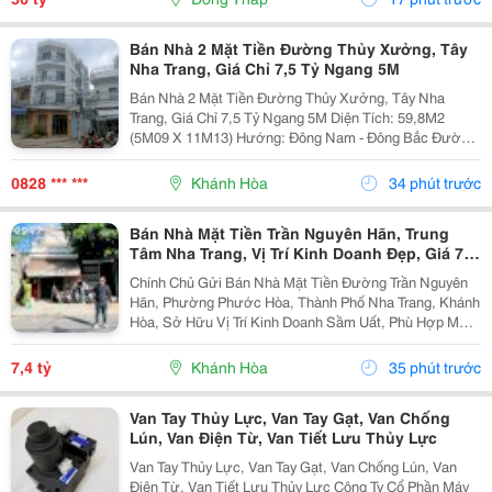
Bán Nhà 2 Mặt Tiền Đường Thủy Xưởng, Tây
Nha Trang, Giá Chỉ 7,5 Tỷ Ngang 5M
Bán Nhà 2 Mặt Tiền Đường Thủy Xưởng, Tây Nha
Trang, Giá Chỉ 7,5 Tỷ Ngang 5M Diện Tích: 59,8M2
(5M09 X 11M13) Hướng: Đông Nam - Đông Bắc Đường
Hiện Trạng Rộng: 16M Và Hẻm Qh Rộng 3M5. Kết Cấu:
Nhà 4 Tầng Giá Bán: 7,5 Tỷ (Thương Lượng) Bao...
0828 *** ***
Khánh Hòa
34 phút trước
Bán Nhà Mặt Tiền Trần Nguyên Hãn, Trung
Tâm Nha Trang, Vị Trí Kinh Doanh Đẹp, Giá 7,4
Tỷ
Chính Chủ Gửi Bán Nhà Mặt Tiền Đường Trần Nguyên
Hãn, Phường Phước Hòa, Thành Phố Nha Trang, Khánh
Hòa, Sở Hữu Vị Trí Kinh Doanh Sầm Uất, Phù Hợp Mở
Cửa Hàng, Văn Phòng, Showroom Hoặc Đầu Tư Cho
Thuê Lâu Dài. Thông Tin Chi Tiết. - Địa Chỉ: Số...
7,4 tỷ
Khánh Hòa
35 phút trước
Van Tay Thủy Lực, Van Tay Gạt, Van Chống
Lún, Van Điện Từ, Van Tiết Lưu Thủy Lực
Van Tay Thủy Lực, Van Tay Gạt, Van Chống Lún, Van
Điện Từ, Van Tiết Lưu Thủy Lực Công Ty Cổ Phần Máy