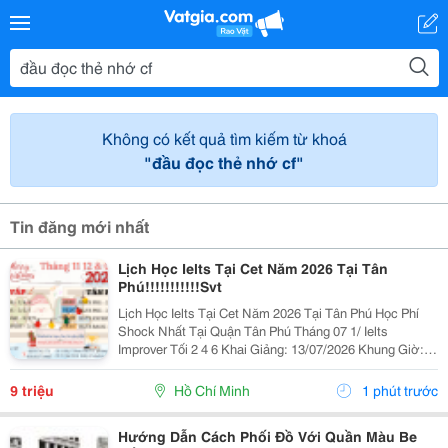
Không có kết quả tìm kiếm từ khoá
"đầu đọc thẻ nhớ cf"
Tin đăng mới nhất
Lịch Học Ielts Tại Cet Năm 2026 Tại Tân
Phú!!!!!!!!!!!Svt
Lịch Học Ielts Tại Cet Năm 2026 Tại Tân Phú Học Phí
Shock Nhất Tại Quận Tân Phú Tháng 07 1/ Ielts
Improver Tối 2 4 6 Khai Giảng: 13/07/2026 Khung Giờ:
18:00 Đến 21:00 Học Phí Ưu Đãi 5% Khi Đăng Ký 2/ Ielts
Basic Tối 3 5 7 Khai...
9 triệu
Hồ Chí Minh
1 phút trước
Hướng Dẫn Cách Phối Đồ Với Quần Màu Be