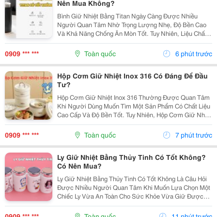
Nên Mua Không?
Bình Giữ Nhiệt Bằng Titan Ngày Càng Được Nhiều
Người Quan Tâm Nhờ Trọng Lượng Nhẹ, Độ Bền Cao
Và Khả Năng Chống Ăn Mòn Tốt. Tuy Nhiên, Liệu Chất
Liệu Titan Có Thực Sự Vượt Trội So Với Inox 304 Hoặc
Inox 316? Bài Viết Dưới Đây Sẽ Giúp Bạn Hiểu Rõ
0909 *** ***
Toàn quốc
6 phút trước
Ưu,...
Hộp Cơm Giữ Nhiệt Inox 316 Có Đáng Để Đầu
Tư?
Hộp Cơm Giữ Nhiệt Inox 316 Thường Được Quan Tâm
Khi Người Dùng Muốn Tìm Một Sản Phẩm Có Chất Liệu
Cao Cấp Và Độ Bền Tốt. Tuy Nhiên, Hộp Cơm Giữ Nhiệt
Inox 316 Có Thực Sự Cần Thiết Hay Không Còn Phụ
Thuộc Vào Nhu Cầu Sử Dụng Của Mỗi Người. Cùng
0909 *** ***
Toàn quốc
7 phút trước
Tìm...
Ly Giữ Nhiệt Bằng Thủy Tinh Có Tốt Không?
Có Nên Mua?
Ly Giữ Nhiệt Bằng Thủy Tinh Có Tốt Không Là Câu Hỏi
Được Nhiều Người Quan Tâm Khi Muốn Lựa Chọn Một
Chiếc Ly Vừa An Toàn Cho Sức Khỏe Vừa Giữ Được
Hương Vị Nguyên Bản Của Đồ Uống. Tuy Nhiên, Liệu
Đây Có Phải Là Lựa Chọn Phù Hợp Với Mọi Nhu Cầu
0909 *** ***
Toàn quốc
11 phút trước