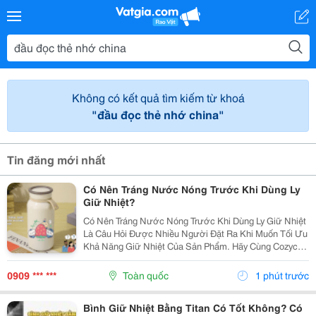
Không có kết quả tìm kiếm từ khoá
"đầu đọc thẻ nhớ china"
Tin đăng mới nhất
Có Nên Tráng Nước Nóng Trước Khi Dùng Ly
Giữ Nhiệt?
Có Nên Tráng Nước Nóng Trước Khi Dùng Ly Giữ Nhiệt
Là Câu Hỏi Được Nhiều Người Đặt Ra Khi Muốn Tối Ưu
Khả Năng Giữ Nhiệt Của Sản Phẩm. Hãy Cùng Cozycup
Tìm Hiểu Chi Tiết Trong Bài Viết Dưới Đây Để Sử Dụng
Ly Giữ Nhiệt Hiệu Quả Và Bền Lâu Hơn. 1. Có...
0909 *** ***
Toàn quốc
1 phút trước
Bình Giữ Nhiệt Bằng Titan Có Tốt Không? Có