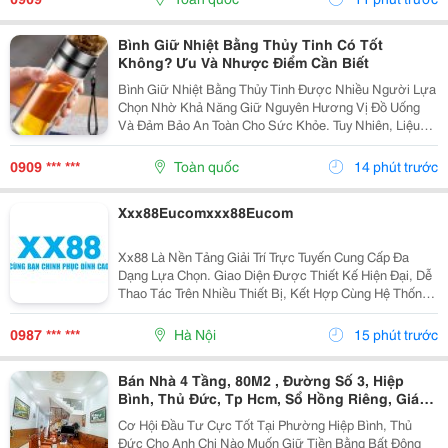
Sử...
Bình Giữ Nhiệt Bằng Thủy Tinh Có Tốt
Không? Ưu Và Nhược Điểm Cần Biết
Bình Giữ Nhiệt Bằng Thủy Tinh Được Nhiều Người Lựa
Chọn Nhờ Khả Năng Giữ Nguyên Hương Vị Đồ Uống
Và Đảm Bảo An Toàn Cho Sức Khỏe. Tuy Nhiên, Liệu
Loại Bình Này Có Phù Hợp Để Sử Dụng Hằng Ngày Và
Đáng Mua Hơn Các Dòng Bình Inox? Cùng Tìm Hiểu Ưu
0909 *** ***
Toàn quốc
14 phút trước
Điểm,...
Xxx88Eucomxxx88Eucom
Xx88 Là Nền Tảng Giải Trí Trực Tuyến Cung Cấp Đa
Dạng Lựa Chọn. Giao Diện Được Thiết Kế Hiện Đại, Dễ
Thao Tác Trên Nhiều Thiết Bị, Kết Hợp Cùng Hệ Thống
Dịch Vụ Thuận Tiện Giúp Người Dùng Có Trải Nghiệm
Liền Mạch.
0987 *** ***
Hà Nội
15 phút trước
Bán Nhà 4 Tầng, 80M2 , Đường Số 3, Hiệp
Bình, Thủ Đức, Tp Hcm, Sổ Hồng Riêng, Giá
10.5 Tỷ.
Cơ Hội Đầu Tư Cực Tốt Tại Phường Hiệp Bình, Thủ
Đức Cho Anh Chị Nào Muốn Giữ Tiền Bằng Bất Động