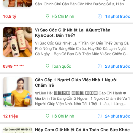
Sản. Chính Chủ Cần Bán Căn Nhà Đường Số 3, Hiệp
Bình Phước Cũ, Chỉ Vài Bước Là Ra Ql13, Sát Vạn
Phúc City, Vị Trí Rất Đẹp, Khu Vực Dân Trí Cao Và
10,5 tỷ
Hồ Chí Minh
18 phút trước
Cực...
Vì Sao Cốc Giữ Nhiệt Lại &Quot;Thần
Kỳ&Quot; Đến Thế?
Vì Sao Cốc Giữ Nhiệt Lại "Thần Kỳ" Đến Thế? Đựng Cà
Phê Nóng Từ Sáng Đến Chiều, Hay Giữ Đá Lạnh Ngắt
Cả Ngày... Bạn Có Bao Giờ Thắc Mắc Vì Sao Chiếc Cốc
Nhỏ Gọn Này Lại Giữ Nhiệt Siêu Đỉnh Suốt Nhiều Giờ
Liền? Thực Ra, Cốc Giữ Nhiệt Không Tự Tạo...
0349 *** ***
Toàn quốc
23 phút trước
Cần Gấp 1 Người Giúp Việc Nhà 1 Người
Chăm Trẻ
☎️Liên Hệ: 0️⃣8️⃣6️⃣8️⃣.0️⃣8️⃣8️⃣.2️⃣4️⃣3️⃣ Gặp Chị Hạnh ⛔
Gia Đình Tôi Đang Cần 2 Người: 1 Người Chăm Bé Và 1
Người Giúp Việc Nhà. Nhà Tôi 1 Trệt, 1 Lầu, 1 Lửng,
Nhà Có 2 Vợ Chồng Và 2 Con. 1 Đứa Hơn 6 Tháng 1
Đứa 5 Tuổi Đã Đi Học Chiều Tối Mới Về....
12 triệu
Hồ Chí Minh
24 phút trước
Hộp Cơm Giữ Nhiệt Có An Toàn Cho Sức Khỏe