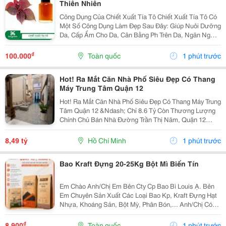
Thiên Nhiên
Công Dụng Của Chiết Xuất Tía Tô Chiết Xuất Tía Tô Có
Một Số Công Dụng Làm Đẹp Sau Đây: Giúp Nuôi Dưỡng
Da, Cấp Ẩm Cho Da, Cân Bằng Ph Trên Da, Ngăn Ngừa
Tình Trạng Da Khô, Thô Ráp, Sần Sùi, Bong Tróc&Hellip;
Giúp Kháng Khuẩn, Làm Sạch Da, Tẩy...
₫
100.000
Toàn quốc
1 phút trước
Hot! Ra Mắt Căn Nhà Phố Siêu Đẹp Có Thang
Máy Trung Tâm Quận 12
Hot! Ra Mắt Căn Nhà Phố Siêu Đẹp Có Thang Máy Trung
Tâm Quận 12 &Ndash; Chỉ 8.6 Tỷ Còn Thương Lượng
Chính Chủ Bán Nhà Đường Trần Thị Năm, Quận 12
&Ndash; Vị Trí Đẹp, Khu Dân Cư Hiện Hữu, Tiện Ích Đầy
Đủ. Diện Tích: 4M &Times; 20M Nhà...
8,49 tỷ
Hồ Chí Minh
1 phút trước
Bao Kraft Đựng 20-25Kg Bột Mì Biến Tín
Em Chào Anh/Chị Em Bên Cty Cp Bao Bì Louis Ạ. Bên
Em Chuyên Sản Xuất Các Loại Bao Kp, Kraft Đựng Hạt
Nhựa, Khoáng Sản, Bột Mỳ, Phân Bón,... Anh/Chị Có
Nhu Cầu Sử Dụng Bao Bì, Liên Hệ Em Nhé. Em Báo Giá
Tại Xưởng Ạ. Sđt/Zalo: 0354 000 197 Hoặc Email:...
₫
8.900
Toàn quốc
1 phút trước