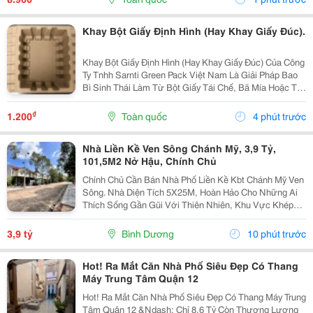
Khay Bột Giấy Định Hình (Hay Khay Giấy Đúc).
Khay Bột Giấy Định Hình (Hay Khay Giấy Đúc) Của Công
Ty Tnhh Sarnti Green Pack Việt Nam Là Giải Pháp Bao
Bì Sinh Thái Làm Từ Bột Giấy Tái Chế, Bã Mía Hoặc Tre,
Được Ép Khuôn 3D Theo Hình Dạng Sản Phẩm.
&Middot; Thân Thiện Môi Trường: Khả Năng Phân...
₫
1.200
Toàn quốc
4 phút trước
Nhà Liền Kề Ven Sông Chánh Mỹ, 3,9 Tỷ,
101,5M2 Nở Hậu, Chính Chủ
Chính Chủ Cần Bán Nhà Phố Liền Kề Kbt Chánh Mỹ Ven
Sông. Nhà Diện Tích 5X25M, Hoàn Hảo Cho Những Ai
Thích Sống Gần Gũi Với Thiên Nhiên, Khu Vực Khép
Kín Có Bảo Vệ 24/24 - Phù Hợp Cho Thư Giãn Nghỉ
Ngơi Yên Tĩnh. Khu Dân Trí Cao Không Có Vấn Đề...
3,9 tỷ
Bình Dương
10 phút trước
Hot! Ra Mắt Căn Nhà Phố Siêu Đẹp Có Thang
Máy Trung Tâm Quận 12
Hot! Ra Mắt Căn Nhà Phố Siêu Đẹp Có Thang Máy Trung
Tâm Quận 12 &Ndash; Chỉ 8.6 Tỷ Còn Thương Lượng