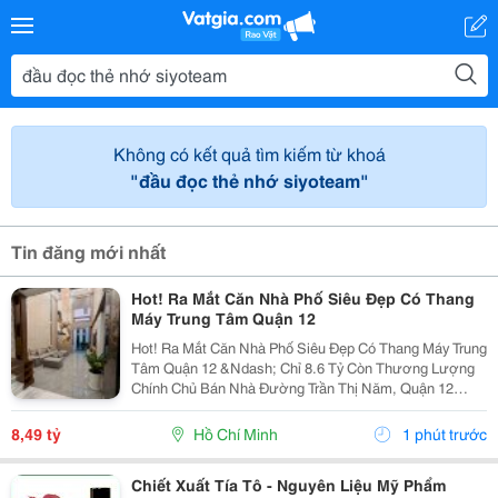
Không có kết quả tìm kiếm từ khoá
"đầu đọc thẻ nhớ siyoteam"
Tin đăng mới nhất
Hot! Ra Mắt Căn Nhà Phố Siêu Đẹp Có Thang
Máy Trung Tâm Quận 12
Hot! Ra Mắt Căn Nhà Phố Siêu Đẹp Có Thang Máy Trung
Tâm Quận 12 &Ndash; Chỉ 8.6 Tỷ Còn Thương Lượng
Chính Chủ Bán Nhà Đường Trần Thị Năm, Quận 12
&Ndash; Vị Trí Đẹp, Khu Dân Cư Hiện Hữu, Tiện Ích Đầy
Đủ. Diện Tích: 4M &Times; 20M Nhà...
8,49 tỷ
Hồ Chí Minh
1 phút trước
Chiết Xuất Tía Tô - Nguyên Liệu Mỹ Phẩm