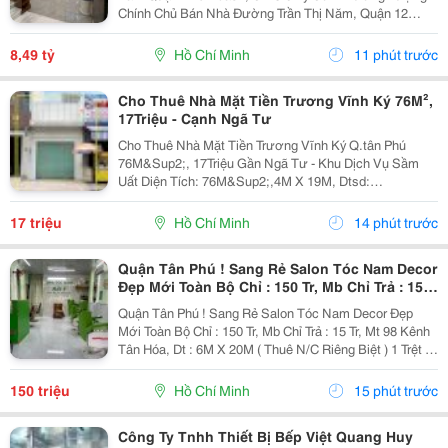
Chính Chủ Bán Nhà Đường Trần Thị Năm, Quận 12
&Ndash; Vị Trí Đẹp, Khu Dân Cư Hiện Hữu, Tiện Ích Đầy
Đủ. Diện Tích: 4M &Times; 20M Nhà...
8,49 tỷ
Hồ Chí Minh
11 phút trước
Cho Thuê Nhà Mặt Tiền Trương Vĩnh Ký 76M²,
17Triệu - Cạnh Ngã Tư
Cho Thuê Nhà Mặt Tiền Trương Vĩnh Ký Q.tân Phú
76M&Sup2;, 17Triệu Gần Ngã Tư - Khu Dịch Vụ Sầm
Uất Diện Tích: 76M&Sup2;,4M X 19M, Dtsd:
120M&Sup2;. Có Vỉa Hè 5M Rộng Rãi Kết Cấu 1 Trệt 1
Lửng, Nhà Còn Tốt, Sẵn Cửa Kính. Vừa Kinh Doanh
17 triệu
Hồ Chí Minh
14 phút trước
Vừa Ở Lại...
Quận Tân Phú ! Sang Rẻ Salon Tóc Nam Decor
Đẹp Mới Toàn Bộ Chỉ : 150 Tr, Mb Chỉ Trả : 15
Tr, Mt 98 Kênh Tân Hóa, Tel : ( Chính Chủ )
Quận Tân Phú ! Sang Rẻ Salon Tóc Nam Decor Đẹp
Mới Toàn Bộ Chỉ : 150 Tr, Mb Chỉ Trả : 15 Tr, Mt 98 Kênh
Tân Hóa, Dt : 6M X 20M ( Thuê N/C Riêng Biệt ) 1 Trệt 1
Lầu 2 Pn Rộng Thoáng . D/C : Salon Mt 92 Kênh Tân
Hoá, Phú Trung, Tân Phú Đầu Tư Mb...
150 triệu
Hồ Chí Minh
15 phút trước
Công Ty Tnhh Thiết Bị Bếp Việt Quang Huy