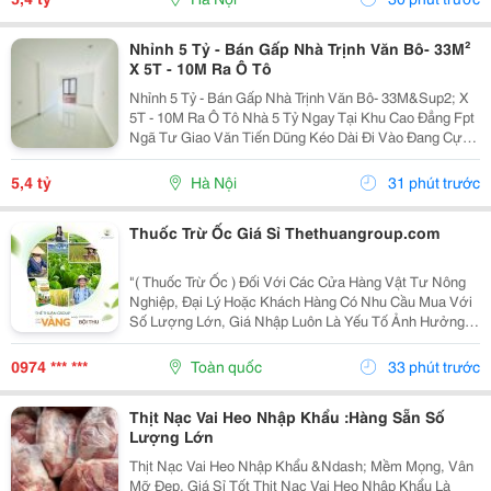
Nhỉnh 5 Tỷ - Bán Gấp Nhà Trịnh Văn Bô- 33M²
X 5T - 10M Ra Ô Tô
Nhỉnh 5 Tỷ - Bán Gấp Nhà Trịnh Văn Bô- 33M&Sup2; X
5T - 10M Ra Ô Tô Nhà 5 Tỷ Ngay Tại Khu Cao Đẳng Fpt
Ngã Tư Giao Văn Tiến Dũng Kéo Dài Đi Vào Đang Cực
Kỳ Đẹp. Căn Này Lại Có 5 Tầng, Gần Ô Tô, Gần Phố Và
Có Thể Vào Ở Ngay. 10M Ra Ô Tô,...
5,4 tỷ
Hà Nội
31 phút trước
Thuốc Trừ Ốc Giá Sỉ Thethuangroup.com
"( Thuốc Trừ Ốc ) Đối Với Các Cửa Hàng Vật Tư Nông
Nghiệp, Đại Lý Hoặc Khách Hàng Có Nhu Cầu Mua Với
Số Lượng Lớn, Giá Nhập Luôn Là Yếu Tố Ảnh Hưởng
Trực Tiếp Đến Hiệu Quả Kinh Doanh. Tuy Nhiên, Một
Nguồn Hàng Tốt Không Chỉ Dừng Lại Ở Mức Giá
0974 *** ***
Toàn quốc
33 phút trước
Cạnh...
Thịt Nạc Vai Heo Nhập Khẩu :Hàng Sẵn Số
Lượng Lớn
Thịt Nạc Vai Heo Nhập Khẩu &Ndash; Mềm Mọng, Vân
Mỡ Đẹp, Giá Sỉ Tốt Thịt Nạc Vai Heo Nhập Khẩu Là