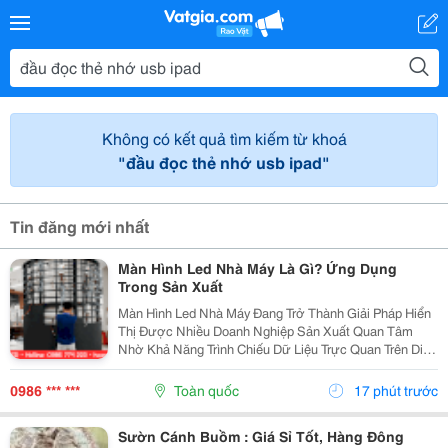
Không có kết quả tìm kiếm từ khoá
"đầu đọc thẻ nhớ usb ipad"
Tin đăng mới nhất
Màn Hình Led Nhà Máy Là Gì? Ứng Dụng
Trong Sản Xuất
Màn Hình Led Nhà Máy Đang Trở Thành Giải Pháp Hiển
Thị Được Nhiều Doanh Nghiệp Sản Xuất Quan Tâm
Nhờ Khả Năng Trình Chiếu Dữ Liệu Trực Quan Trên Diện
Tích Lớn. Không Chỉ Phục Vụ Nhu Cầu Trình Chiếu Hình
Ảnh, Màn Hình Led Còn Có Thể Hỗ Trợ Theo Dõi Và...
0986 *** ***
Toàn quốc
17 phút trước
Sườn Cánh Buồm : Giá Sỉ Tốt, Hàng Đông