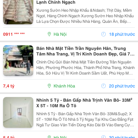
Lạnh Chính Ngạch
Xương Sườn Heo Nhập Khẩu &Ndash; Thịt Dày, Mềm
Ngọt, Hàng Chính Ngạch Xương Sườn Heo Nhập Khẩu
Là Lựa Chọn Được Nhiều Nhà Hàng, Quán Ăn, Bếp
Công Nghiệp Và Gia Đình Ưa Chuộng Nhờ Phần Thịt
Dày, Mềm Ngọt, Xương Nhỏ Và Hương Vị Thơm Ngon
0911 *** ***
Hà Nội
18 phút trước
Tự Nhiên ....
Bán Nhà Mặt Tiền Trần Nguyên Hãn, Trung
Tâm Nha Trang, Vị Trí Kinh Doanh Đẹp, Giá 7,4
Tỷ
Chính Chủ Gửi Bán Nhà Mặt Tiền Đường Trần Nguyên
Hãn, Phường Phước Hòa, Thành Phố Nha Trang, Khánh
Hòa, Sở Hữu Vị Trí Kinh Doanh Sầm Uất, Phù Hợp Mở
Cửa Hàng, Văn Phòng, Showroom Hoặc Đầu Tư Cho
Thuê Lâu Dài. Thông Tin Chi Tiết. - Địa Chỉ: Số...
7,4 tỷ
Khánh Hòa
20 phút trước
Nhỉnh 5 Tỷ - Bán Gấp Nhà Trịnh Văn Bô- 33M²
X 5T - 10M Ra Ô Tô
Nhỉnh 5 Tỷ - Bán Gấp Nhà Trịnh Văn Bô- 33M&Sup2; X
5T - 10M Ra Ô Tô Nhà 5 Tỷ Ngay Tại Khu Cao Đẳng Fpt
Ngã Tư Giao Văn Tiến Dũng Kéo Dài Đi Vào Đang Cực
Kỳ Đẹp. Căn Này Lại Có 5 Tầng, Gần Ô Tô, Gần Phố Và
Có Thể Vào Ở Ngay. 10M Ra Ô Tô,...
5,4 tỷ
Hà Nội
30 phút trước