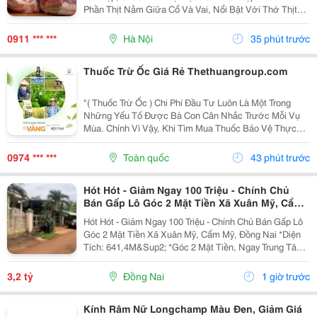
Phần Thịt Nằm Giữa Cổ Và Vai, Nổi Bật Với Thớ Thịt
Săn Chắc, Tỷ Lệ Nạc Cao Và Các Vân Mỡ Mảnh Phân
Bố Tự Nhiên . Sự Kết Hợp Hài Hòa Giữa Nạc Và Mỡ...
0911 *** ***
Hà Nội
35 phút trước
Thuốc Trừ Ốc Giá Rẻ Thethuangroup.com
"( Thuốc Trừ Ốc ) Chi Phí Đầu Tư Luôn Là Một Trong
Những Yếu Tố Được Bà Con Cân Nhắc Trước Mỗi Vụ
Mùa. Chính Vì Vậy, Khi Tìm Mua Thuốc Bảo Vệ Thực
Vật, Nhiều Người Thường Ưu Tiên Những Sản Phẩm
Có Mức Giá Hợp Lý Để Tiết Kiệm Ngân Sách. Tuy
0974 *** ***
Toàn quốc
43 phút trước
Nhiên, Giá...
Hót Hót - Giảm Ngay 100 Triệu - Chính Chủ
Bán Gấp Lô Góc 2 Mặt Tiền Xã Xuân Mỹ, Cẩm
Mỹ, Đồng Nai
Hót Hót - Giảm Ngay 100 Triệu - Chính Chủ Bán Gấp Lô
Góc 2 Mặt Tiền Xã Xuân Mỹ, Cẩm Mỹ, Đồng Nai *Diện
Tích: 641,4M&Sup2; *Góc 2 Mặt Tiền, Ngay Trung Tâm,
Thuận Tiện Kinh Doanh Đa Ngành Nghề. Cách Quốc Lộ
764 Chỉ Khoảng 400M. *Pháp Lý Sổ Hồng...
3,2 tỷ
Đồng Nai
1 giờ trước
Kính Râm Nữ Longchamp Màu Đen, Giảm Giá