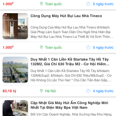
Phẩm Tineco Giúp Tiết Kiệm Thời Gian, Công Sức...
₫
1.000
Toàn quốc
5 ngày trước
Công Dụng Máy Hút Bụi Lau Nhà Tineco
Công Dụng Của Máy Hút Bụi Lau Nhà Tineco &Ndash;
Giải Pháp Làm Sạch Toàn Diện Cho Ngôi Nhà Hiện Đại
Máy Hút Bụi Lau Nhà Tineco Là Thiết Bị Vệ Sinh Thông
Minh Được Nhiều Gia Đình Lựa Chọn Nhờ Khả Năng
Kết Hợp Hút Bụi Và Lau Sàn Trong Cùng Một Lần...
₫
1.000
Toàn quốc
5 ngày trước
Duy Nhất 1 Căn Liền Kề Starlake Tây Hồ Tây
132M2, Giá Chỉ 630 Triệu M2 - Cơ Hội Hiếm
Cho Nhà Đầu Tư
Duy Nhất 1 Căn Liền Kề Starlake Tây Hồ Tây &Ndash;
132M&Sup2; &Ndash; Giá Chỉ 630 Triệu/M&Sup2; - Cơ
Hội Không Có Lần Thứ Hai! * Chủ Cần Tiền Bán Gấp,
Giá Tốt Còn Thương Lượng Cho Khách Thiện Chí. -
Thiết Kế: 4 Tầng + 1 Tum, Khu Dân Cư Cao Cấp,...
83,16 tỷ
Hà Nội
4 ngày trước
Cập Nhật Giá Máy Hút Ẩm Công Nghiệp Mới
Nhất Tại Điện Máy Bps Việt Nam
Đối Với Các Doanh Nghiệp, Nhà Xưởng Hay Kho Hàng,