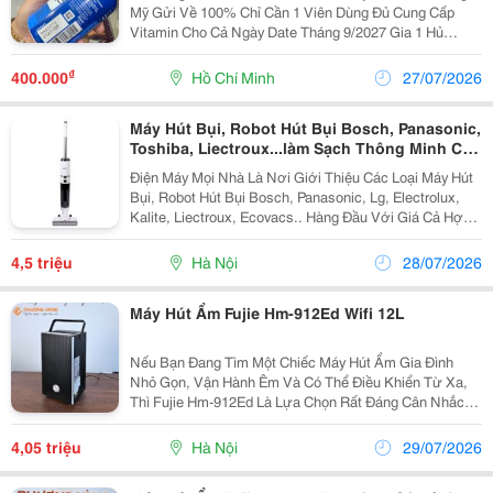
Mỹ Gửi Về 100% Chỉ Cần 1 Viên Dùng Đủ Cung Cấp
Vitamin Cho Cả Ngày Date Tháng 9/2027 Gia 1 Hủ
400K, Lấy Hết 2 Hủ 750K
₫
400.000
Hồ Chí Minh
27/07/2026
Máy Hút Bụi, Robot Hút Bụi Bosch, Panasonic,
Toshiba, Liectroux...làm Sạch Thông Minh Cho
Mọi Ngôi Nhà
Điện Máy Mọi Nhà Là Nơi Giới Thiệu Các Loại Máy Hút
Bụi, Robot Hút Bụi Bosch, Panasonic, Lg, Electrolux,
Kalite, Liectroux, Ecovacs.. Hàng Đầu Với Giá Cả Hợp
Lý, Vận Chuyển Và Lắp Đặt Nhanh Chóng Mang Đến
Cho Khách Hàng Sự Tiên Lợi Nhất. Máy Hút...
4,5 triệu
Hà Nội
28/07/2026
Máy Hút Ẩm Fujie Hm-912Ed Wifi 12L
Nếu Bạn Đang Tìm Một Chiếc Máy Hút Ẩm Gia Đình
Nhỏ Gọn, Vận Hành Êm Và Có Thể Điều Khiển Từ Xa,
Thì Fujie Hm-912Ed Là Lựa Chọn Rất Đáng Cân Nhắc.
Ưu Điểm Nổi Bật: - Hút Ẩm 12 Lít/Ngày, Phù Hợp Phòng
12&Ndash;18M&Sup2;. - Kết Nối Wifi, Điều...
4,05 triệu
Hà Nội
29/07/2026