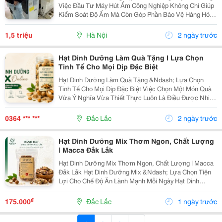
Việc Đầu Tư Máy Hút Ẩm Công Nghiệp Không Chỉ Giúp
Kiểm Soát Độ Ẩm Mà Còn Góp Phần Bảo Vệ Hàng Hóa,
Máy Móc Và Duy Trì Chất Lượng Sản Phẩm. Tuy Nhiên,
Giá Máy Hút Ẩm Công Nghiệp Trên Thị Trường Có Sự...
1,5 triệu
Hà Nội
2 ngày trước
Hạt Dinh Dưỡng Làm Quà Tặng I Lựa Chọn
Tinh Tế Cho Mọi Dịp Đặc Biệt
Hạt Dinh Dưỡng Làm Quà Tặng &Ndash; Lựa Chọn
Tinh Tế Cho Mọi Dịp Đặc Biệt Việc Chọn Một Món Quà
Vừa Ý Nghĩa Vừa Thiết Thực Luôn Là Điều Được Nhiều
Người Quan Tâm. Trong Những Năm Gần Đây, Hạt Dinh
Dưỡng Làm Quà Tặng Trở Thành Xu Hướng Được
0364 *** ***
Đắc Lắc
2 ngày trước
Nhiều Gia...
Hạt Dinh Dưỡng Mix Thơm Ngon, Chất Lượng
| Macca Đắk Lắk
Hạt Dinh Dưỡng Mix Thơm Ngon, Chất Lượng | Macca
Đắk Lắk Hạt Dinh Dưỡng Mix &Ndash; Lựa Chọn Tiện
Lợi Cho Chế Độ Ăn Lành Mạnh Mỗi Ngày Hạt Dinh
Dưỡng Mix Là Sự Kết Hợp Của Nhiều Loại Hạt Giàu
Dưỡng Chất, Mang Đến Hương Vị Thơm Ngon Và Tiện
₫
175.000
Đắc Lắc
1 ngày trước
Lợi...