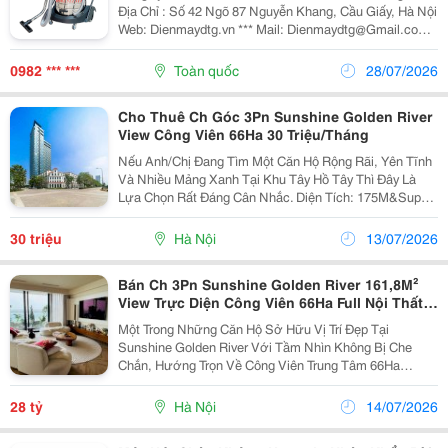
Địa Chỉ : Số 42 Ngõ 87 Nguyễn Khang, Cầu Giấy, Hà Nội
Web: Dienmaydtg.vn *** Mail: Dienmaydtg@Gmail.com
Điện Thoại Tư Vấn 24/24 : 0982.522.311 &Ndash;
0983.662.162 Giao Hàng Miễn Phí Nội...
0982 *** ***
Toàn quốc
28/07/2026
Cho Thuê Ch Góc 3Pn Sunshine Golden River
View Công Viên 66Ha 30 Triệu/Tháng
Nếu Anh/Chị Đang Tìm Một Căn Hộ Rộng Rãi, Yên Tĩnh
Và Nhiều Mảng Xanh Tại Khu Tây Hồ Tây Thì Đây Là
Lựa Chọn Rất Đáng Cân Nhắc. Diện Tích: 175M&Sup2;
Thiết Kế: 3 Phòng Ngủ &Ndash; Căn Góc Tầng Cao Ban
Công Rộng, Đón Gió Tự Nhiên, Tầm Nhìn Trực...
30 triệu
Hà Nội
13/07/2026
Bán Ch 3Pn Sunshine Golden River 161,8M²
View Trực Diện Công Viên 66Ha Full Nội Thất
Cao Cấp 28 Tỷ
Một Trong Những Căn Hộ Sở Hữu Vị Trí Đẹp Tại
Sunshine Golden River Với Tầm Nhìn Không Bị Che
Chắn, Hướng Trọn Về Công Viên Trung Tâm 66Ha
&Ndash; Không Gian Xanh Hiếm Có Tại Tây Hồ Tây.
Thông Tin Căn Hộ: Diện Tích: 161,8M&Sup2; Thiết Kế: 3
28 tỷ
Hà Nội
14/07/2026
Phòng...