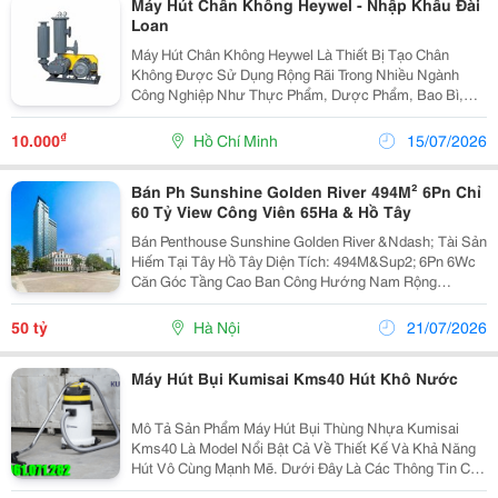
Máy Hút Chân Không Heywel - Nhập Khẩu Đài
Loan
Máy Hút Chân Không Heywel Là Thiết Bị Tạo Chân
Không Được Sử Dụng Rộng Rãi Trong Nhiều Ngành
Công Nghiệp Như Thực Phẩm, Dược Phẩm, Bao Bì,
Điện Tử, Nhựa Và Cơ Khí. Sản Phẩm Được Đánh Giá
Cao Nhờ Khả Năng Vận Hành Ổn Định, Hiệu Suất Hút
₫
10.000
Hồ Chí Minh
15/07/2026
Mạnh Và Độ Bền...
Bán Ph Sunshine Golden River 494M² 6Pn Chỉ
60 Tỷ View Công Viên 65Ha & Hồ Tây
Bán Penthouse Sunshine Golden River &Ndash; Tài Sản
Hiếm Tại Tây Hồ Tây Diện Tích: 494M&Sup2; 6Pn 6Wc
Căn Góc Tầng Cao Ban Công Hướng Nam Rộng
81,9M&Sup2; View Hồ Tây + Công Viên Ciputra 65Ha
Nhà Thô Giá Bán: 60...
50 tỷ
Hà Nội
21/07/2026
Máy Hút Bụi Kumisai Kms40 Hút Khô Nước
Mô Tả Sản Phẩm Máy Hút Bụi Thùng Nhựa Kumisai
Kms40 Là Model Nổi Bật Cả Về Thiết Kế Và Khả Năng
Hút Vô Cùng Mạnh Mẽ. Dưới Đây Là Các Thông Tin Chi
Tiết Về Sản Phẩm Mà Bạn Có Thể Tham Khảo Khi Muốn