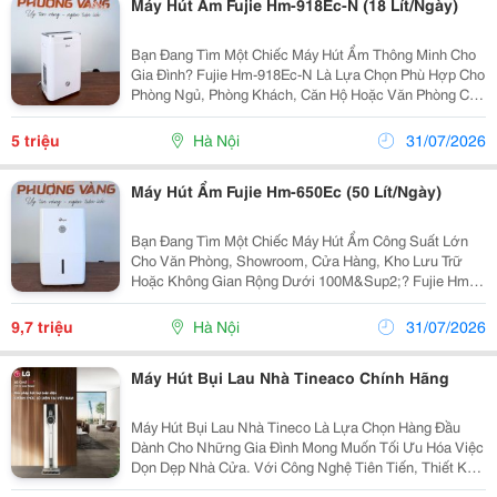
Máy Hút Ẩm Fujie Hm-918Ec-N (18 Lít/Ngày)
Bạn Đang Tìm Một Chiếc Máy Hút Ẩm Thông Minh Cho
Gia Đình? Fujie Hm-918Ec-N Là Lựa Chọn Phù Hợp Cho
Phòng Ngủ, Phòng Khách, Căn Hộ Hoặc Văn Phòng Có
Diện Tích 20&Ndash;50M&Sup2;. Thông Số Nổi Bật: -
Công Suất Hút Ẩm 18 Lít/Ngày. - Điều Khiển Từ...
5 triệu
Hà Nội
31/07/2026
Máy Hút Ẩm Fujie Hm-650Ec (50 Lít/Ngày)
Bạn Đang Tìm Một Chiếc Máy Hút Ẩm Công Suất Lớn
Cho Văn Phòng, Showroom, Cửa Hàng, Kho Lưu Trữ
Hoặc Không Gian Rộng Dưới 100M&Sup2;? Fujie Hm-
650Ec Là Model Được Nhiều Khách Hàng Lựa Chọn
Nhờ Khả Năng Hút Ẩm Mạnh Mẽ, Vận Hành Ổn Định Và
9,7 triệu
Hà Nội
31/07/2026
Tiết Kiệm Chi...
Máy Hút Bụi Lau Nhà Tineaco Chính Hãng
Máy Hút Bụi Lau Nhà Tineco Là Lựa Chọn Hàng Đầu
Dành Cho Những Gia Đình Mong Muốn Tối Ưu Hóa Việc
Dọn Dẹp Nhà Cửa. Với Công Nghệ Tiên Tiến, Thiết Kế
Thông Minh Và Khả Năng Làm Sạch Vượt Trội, Các Sản