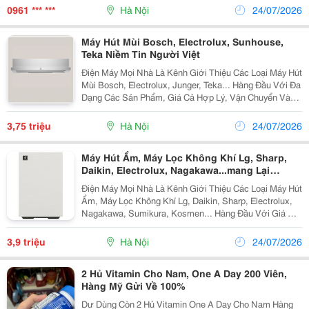
Đầu Tư! Máy Hút Bụi Thùng Nhựa Kumisai Kms40...
0961 *** ***
Hà Nội
24/07/2026
Máy Hút Mùi Bosch, Electrolux, Sunhouse,
Teka Niềm Tin Người Việt
Điện Máy Mọi Nhà Là Kênh Giới Thiệu Các Loại Máy Hút
Mùi Bosch, Electrolux, Junger, Teka... Hàng Đầu Với Đa
Dạng Các Sản Phẩm, Giá Cả Hợp Lý, Vận Chuyển Và
Lắp Đặt Nhanh Chóng Mang Đến Cho Khách Hàng Sự
Tiên Lợi Nhất. Máy Hút Mùi Âm Tủ Bosch...
3,75 triệu
Hà Nội
24/07/2026
Máy Hút Ẩm, Máy Lọc Không Khí Lg, Sharp,
Daikin, Electrolux, Nagakawa...mang Lại
Không Khí An Lành Cho Gia Đình
Điện Máy Mọi Nhà Là Kênh Giới Thiệu Các Loại Máy Hút
Ẩm, Máy Lọc Không Khí Lg, Daikin, Sharp, Electrolux,
Nagakawa, Sumikura, Kosmen... Hàng Đầu Với Giá Cả
Hợp Lý, Vận Chuyển Và Lắp Đặt Nhanh Chóng Mang
Đến Cho Khách Hàng Sự Tiên Lợi Nhất. Máy...
3,9 triệu
Hà Nội
24/07/2026
2 Hủ Vitamin Cho Nam, One A Day 200 Viên,
Hàng Mỹ Gửi Về 100%
Dư Dùng Còn 2 Hủ Vitamin One A Day Cho Nam Hàng