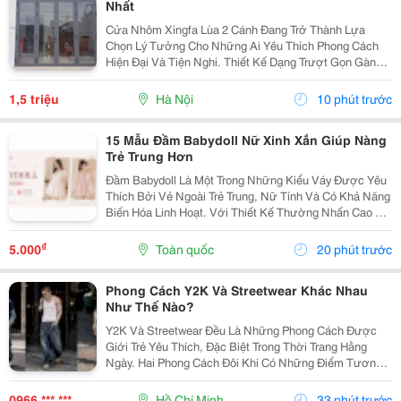
Nhất
Cửa Nhôm Xingfa Lùa 2 Cánh Đang Trở Thành Lựa
Chọn Lý Tưởng Cho Những Ai Yêu Thích Phong Cách
Hiện Đại Và Tiện Nghi. Thiết Kế Dạng Trượt Gọn Gàng
Trên Ray Giúp Cửa Vận Hành Nhẹ Nhàng, Tiết Kiệm
Diện Tích, Phù Hợp Cả Không Gian Nhỏ Hẹp Lẫn Những
1,5 triệu
Hà Nội
10 phút trước
Công...
15 Mẫu Đầm Babydoll Nữ Xinh Xắn Giúp Nàng
Trẻ Trung Hơn
Đầm Babydoll Là Một Trong Những Kiểu Váy Được Yêu
Thích Bởi Vẻ Ngoài Trẻ Trung, Nữ Tính Và Có Khả Năng
Biến Hóa Linh Hoạt. Với Thiết Kế Thường Nhấn Cao Ở
Phần Ngực Hoặc Eo Rồi Xòe Nhẹ Xuống Dưới, Kiểu
Váy Này Tạo Cảm Giác Thoải Mái Nhưng Vẫn Giữ
₫
5.000
Toàn quốc
20 phút trước
Được...
Phong Cách Y2K Và Streetwear Khác Nhau
Như Thế Nào?
Y2K Và Streetwear Đều Là Những Phong Cách Được
Giới Trẻ Yêu Thích, Đặc Biệt Trong Thời Trang Hằng
Ngày. Hai Phong Cách Đôi Khi Có Những Điểm Tương
Đồng Như Trang Phục Thoải Mái, Phom Rộng Và Ảnh
Hưởng Từ Văn Hóa Đường Phố. Tuy Nhiên, Y2K Và...
0966 *** ***
Hồ Chí Minh
33 phút trước