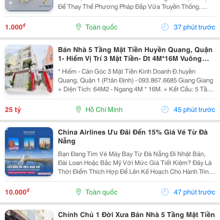
Để Thay Thế Phương Pháp Đắp Vữa Truyền Thống.
Trong Thi Công Mái Ngói Hiện Đại, Hệ Thống Mái Không
Chỉ Cần Đẹp Mà Phải Đảm Bảo Độ Bền Tuyệt Đối
₫
1.000
Toàn quốc
37 phút trước
Trước...
Bán Nhà 5 Tầng Mặt Tiền Huyền Quang, Quận
1- Hiếm Vị Trí 3 Mặt Tiền- Dt 4M*16M Vuông
Đẹp- Chính Chủ Giang Giang Xem Nhà
* Hiếm - Căn Góc 3 Mặt Tiền Kinh Doanh Đ.huyền
Quang, Quận 1 (P.tân Định) - 093.867.6685 Giang Giang
+ Diện Tích: 64M2 - Ngang 4M * 16M. + Kết Cấu: 5 Tầng
Mới Btct - Sân Thượng - 5Pn. + Sổ Hồng Vuông Đẹp -
Hoàn Công Chuẩn. + Chủ Chào: 25T. *...
25 tỷ
Hồ Chí Minh
45 phút trước
China Airlines Ưu Đãi Đến 15% Giá Vé Từ Đà
Nẵng
Bạn Đang Tìm Vé Máy Bay Từ Đà Nẵng Đi Nhật Bản,
Đài Loan Hoặc Bắc Mỹ Với Mức Giá Tiết Kiệm? Đây Là
Thời Điểm Thích Hợp Để Lên Kế Hoạch Cho Hành Trình
Cuối Năm Và Đầu Năm 2027. China Airlines Ưu Đãi Đến
15% Giá Vé Từ Đà Nẵng Cho Nhiều Điểm Đến Quốc
₫
10.000
Toàn quốc
47 phút trước
Tế...
Chính Chủ 1 Đời Xưa Bán Nhà 5 Tầng Mặt Tiền