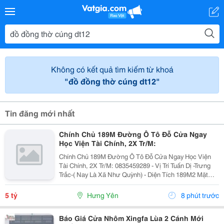
Không có kết quả tìm kiếm từ khoá
"đồ đồng thờ cúng dt12"
Tin đăng mới nhất
Chính Chủ 189M Đường Ô Tô Đỗ Cửa Ngay
Học Viện Tài Chính, 2X Tr/M:
Chính Chủ 189M Đường Ô Tô Đỗ Cửa Ngay Học Viện
Tài Chính, 2X Tr/M: 0835459289 - Vị Trí Tuấn Dị -Trưng
Trắc-( Nay Là Xã Như Quỳnh) - Diện Tích 189M2 Mặt
Tiền 9M Nở Hậu - Chỉ 3 Bc Chân Ra Chợ Tuấn Dị Ql
Lộ5A Giao Thông Cực Thuận Tiện ❤ Bán Kính...
5 tỷ
Hưng Yên
8 phút trước
Báo Giá Cửa Nhôm Xingfa Lùa 2 Cánh Mới