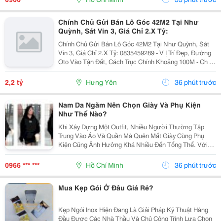
Chính Chủ Gửi Bán Lô Góc 42M2 Tại Như
Quỳnh, Sát Vin 3, Giá Chỉ 2.X Tỷ:
Chính Chủ Gửi Bán Lô Góc 42M2 Tại Như Quỳnh, Sát
Vin 3, Giá Chỉ 2.X Tỷ: 0835459289 - V Ị Trí Đẹp, Đường
Oto Vào Tận Đất, Cách Trục Chính Khoảng 100M - Ch Ỉ 1
Phút Di Chuyển Ra Vin 2,3 - Khoảng 300M Ra Đường
Quốc Lộ 5A - Di Chuyển 5P Ra Ngay...
2,2 tỷ
Hưng Yên
36 phút trước
Nam Da Ngăm Nên Chọn Giày Và Phụ Kiện
Như Thế Nào?
Khi Xây Dựng Một Outfit, Nhiều Người Thường Tập
Trung Vào Áo Và Quần Mà Quên Mất Giày Cùng Phụ
Kiện Cũng Ảnh Hưởng Khá Nhiều Đến Tổng Thể. Với
Nam Da Ngăm, Lựa Chọn Đúng Những Chi Tiết Này Có
Thể Giúp Trang Phục Trông Cân Bằng, Chỉn Chu Và Thể
0966 *** ***
Hồ Chí Minh
36 phút trước
Hiện...
Mua Kẹp Gói Ở Đâu Giá Rẻ?
Kẹp Ngói Inox Hiện Đang Là Giải Pháp Kỹ Thuật Hàng
Đầu Được Các Nhà Thầu Và Chủ Công Trình Lựa Chọn