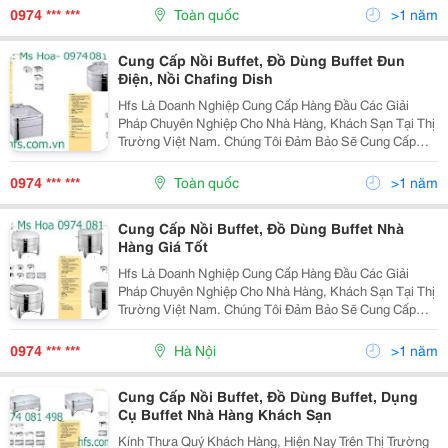
Dụng Cụ Buffet Hãng East. Các Sản Phẩm Nổi Bật...
0974 *** ***
Toàn quốc
>1 năm
Cung Cấp Nồi Buffet, Đồ Dùng Buffet Đun
Điện, Nồi Chafing Dish
Hfs Là Doanh Nghiệp Cung Cấp Hàng Đầu Các Giải
Pháp Chuyên Nghiệp Cho Nhà Hàng, Khách Sạn Tại Thị
Trường Việt Nam. Chúng Tôi Đảm Bảo Sẽ Cung Cấp
Đầy Đủ Mọi Sản Phẩm Về Nhà Hàng,Khách Sạn Mà Quý
Khách Hàng Yêu Cầu. Các Sản Phẩm Nồi Bật Của
0974 *** ***
Toàn quốc
>1 năm
Chúng Tôi...
Cung Cấp Nồi Buffet, Đồ Dùng Buffet Nhà
Hàng Giá Tốt
Hfs Là Doanh Nghiệp Cung Cấp Hàng Đầu Các Giải
Pháp Chuyên Nghiệp Cho Nhà Hàng, Khách Sạn Tại Thị
Trường Việt Nam. Chúng Tôi Đảm Bảo Sẽ Cung Cấp
Đầy Đủ Mọi Sản Phẩm Về Nhà Hàng,Khách Sạn Mà Quý
Khách Hàng Yêu Cầu. Các Sản Phẩm Nồi Bật Của
0974 *** ***
Hà Nội
>1 năm
Chúng Tôi...
Cung Cấp Nồi Buffet, Đồ Dùng Buffet, Dụng
Cụ Buffet Nhà Hàng Khách Sạn
Kính Thưa Quý Khách Hàng, Hiện Nay Trên Thị Trường