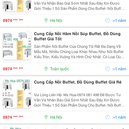
Vấn Và Nhận Báo Giá Sớm Nhất Sau Đây Xin Được
Giới Thiệu 1 Số Sản Phẩm Dùng Cho Buffet- Nồi Buffet
Nắp Kính, Nồi Buffet Chân Quỳ, Nồi Buffet Chữ Nhật,
Nồi Buffet Tròn, Nồi Buffet Chân Vàng, Nồi...
0974 *** ***
Hà Nội
>1 năm
Cung Cấp Nồi Hâm Nồi Súp Buffet, Đồ Dùng
Buffet Giá Tốt
Sản Phẩm Nồi Buffet Của Chúng Tôi Rất Đa Dạng Về
Mẫu Mã, Nhiều Chủng Loại Khác Nhau Như Nồi Buffet
Kiểu Tròn, Kiểu Vuông Và Hình Chữ Nhật. Có Loại Dùng
Điện, Có Loại Dùng Cồn... Nhằm Đáp Ứng Được Mọi
Nhu Cầu Của Quý Khách.ngoài Ra Chúng Tôi Còn Có...
0974 *** ***
Toàn quốc
>1 năm
Cung Cấp Nồi Buffet, Đồ Dùng Buffet Giá Rẻ
Vui Lòng Liên Hệ: Ms Hoa-0974 081 498 Để Được Tư
Vấn Và Nhận Báo Giá Sớm Nhất Sau Đây Xin Được
Giới Thiệu 1 Số Sản Phẩm Dùng Cho Buffet- Nồi Buffet
Nắp Kính, Nồi Buffet Chân Quỳ, Nồi Buffet Chữ Nhật,
Nồi Buffet Tròn, Nồi Buffet Chân Vàng, Nồi...
0974 *** ***
Hà Nội
>1 năm