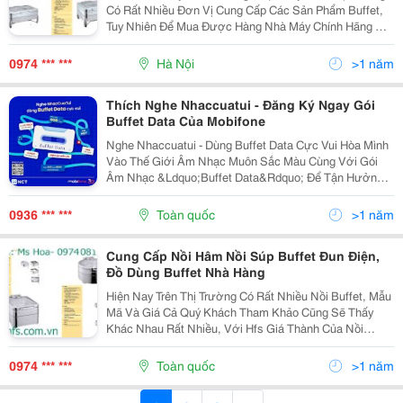
Có Rất Nhiều Đơn Vị Cung Cấp Các Sản Phẩm Buffet,
Tuy Nhiên Để Mua Được Hàng Nhà Máy Chính Hãng Với
Chất Lượng Cao, Mẫu Mã Đẹp Thì Quý Khách Có Thể
Yên Tâm Khi Đến Với Hfs Vui Lòng Gọi Hotline:...
0974 *** ***
Hà Nội
>1 năm
Thích Nghe Nhaccuatui - Đăng Ký Ngay Gói
Buffet Data Của Mobifone
Nghe Nhaccuatui - Dùng Buffet Data Cực Vui Hòa Mình
Vào Thế Giới Âm Nhạc Muôn Sắc Màu Cùng Với Gói
Âm Nhạc &Ldquo;Buffet Data&Rdquo; Để Tận Hưởng
Những Giây Phút Nghe Nhạc Đỉnh Cao! Chỉ 10K/Ngày
Là Nhận Liền Ưu Đãi Cực Chất: - 8Gb/Ngày Data Tốc
0936 *** ***
Toàn quốc
>1 năm
Độ...
Cung Cấp Nồi Hâm Nồi Súp Buffet Đun Điện,
Đồ Dùng Buffet Nhà Hàng
Hiện Nay Trên Thị Trường Có Rất Nhiều Nồi Buffet, Mẫu
Mã Và Giá Cả Quý Khách Tham Khảo Cũng Sẽ Thấy
Khác Nhau Rất Nhiều, Với Hfs Giá Thành Của Nồi
Buffet Tạm Thời Được Quyết Định Bởi Những Yếu Tố
Chính Như Thương Hiệu, Chất Liệu, Thiết Kế, Công
0974 *** ***
Toàn quốc
>1 năm
Năng...