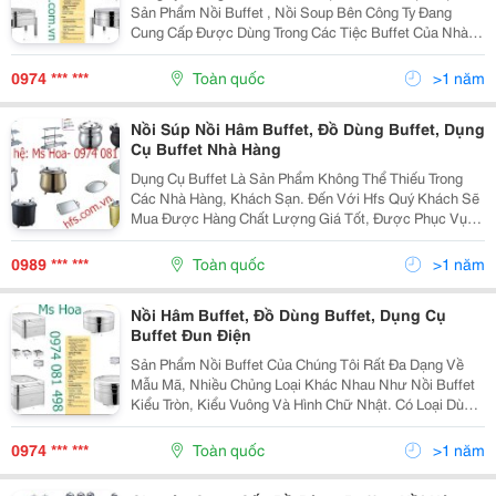
Sản Phẩm Nồi Buffet , Nồi Soup Bên Công Ty Đang
Cung Cấp Được Dùng Trong Các Tiệc Buffet Của Nhà
Hàng, Khách Sạn, Resort... - Nồi Buffet Nhập Khẩu -
Hâm Nóng Bằng Cồn Khô - Hâm Nóng Bằng Điện,
0974 *** ***
Toàn quốc
>1 năm
Bằng...
Nồi Súp Nồi Hâm Buffet, Đồ Dùng Buffet, Dụng
Cụ Buffet Nhà Hàng
Dụng Cụ Buffet Là Sản Phẩm Không Thể Thiếu Trong
Các Nhà Hàng, Khách Sạn. Đến Với Hfs Quý Khách Sẽ
Mua Được Hàng Chất Lượng Giá Tốt, Được Phục Vụ
Chu Đáo Bởi Đội Ngũ Nhân Viên Chuyên Nghiệp, Đáp
Ứng Tất Cả Các Yêu Cầu Khách Đưa Ra. Để Được Tư
0989 *** ***
Toàn quốc
>1 năm
Vấn Chi...
Nồi Hâm Buffet, Đồ Dùng Buffet, Dụng Cụ
Buffet Đun Điện
Sản Phẩm Nồi Buffet Của Chúng Tôi Rất Đa Dạng Về
Mẫu Mã, Nhiều Chủng Loại Khác Nhau Như Nồi Buffet
Kiểu Tròn, Kiểu Vuông Và Hình Chữ Nhật. Có Loại Dùng
Điện, Có Loại Dùng Cồn... Nhằm Đáp Ứng Được Mọi
Nhu Cầu Của Quý Khách.ngoài Ra Chúng Tôi Còn Có...
0974 *** ***
Toàn quốc
>1 năm