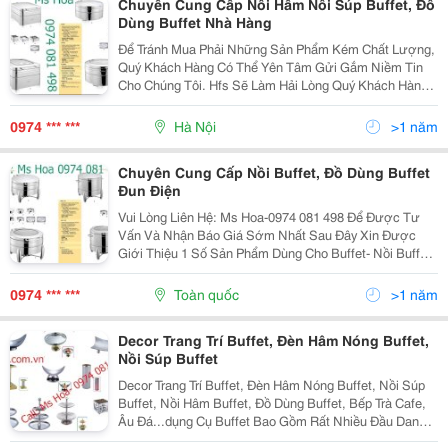
Chuyên Cung Cấp Nồi Hâm Nồi Súp Buffet, Đồ
Dùng Buffet Nhà Hàng
Để Tránh Mua Phải Những Sản Phẩm Kém Chất Lượng,
Quý Khách Hàng Có Thể Yên Tâm Gửi Gắm Niềm Tin
Cho Chúng Tôi. Hfs Sẽ Làm Hải Lòng Quý Khách Hàng
Với Sản Phẩm Chất Lượng Cao, Giá Thành Hợp Lý Vui
Lòng Gọi Hotline: 0974.081.498 (Ms Hoa) Mail :...
0974 *** ***
Hà Nội
>1 năm
Chuyên Cung Cấp Nồi Buffet, Đồ Dùng Buffet
Đun Điện
Vui Lòng Liên Hệ: Ms Hoa-0974 081 498 Để Được Tư
Vấn Và Nhận Báo Giá Sớm Nhất Sau Đây Xin Được
Giới Thiệu 1 Số Sản Phẩm Dùng Cho Buffet- Nồi Buffet
Nắp Kính, Nồi Buffet Chân Quỳ, Nồi Buffet Chữ Nhật,
Nồi Buffet Tròn, Nồi Buffet Chân Vàng, Nồi...
0974 *** ***
Toàn quốc
>1 năm
Decor Trang Trí Buffet, Đèn Hâm Nóng Buffet,
Nồi Súp Buffet
Decor Trang Trí Buffet, Đèn Hâm Nóng Buffet, Nồi Súp
Buffet, Nồi Hâm Buffet, Đồ Dùng Buffet, Bếp Trà Cafe,
Âu Đá...dụng Cụ Buffet Bao Gồm Rất Nhiều Đầu Danh
Mục Sản Phẩm Để Được Tư Vấn Và Nhận Báo Giá Vui