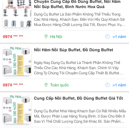
Chuyên Cung Cấp Đồ Dùng Buffet, Nồi Hâm
Nồi Súp Buffet, Bình Nước Hoa Quả
Dụng Cụ Buffet Là Sản Phẩm Không Thể Thiếu Trong
Các Nhà Hàng, Khách Sạn. Đến Với Hfs Quý Khách Sẽ
Mua Được Hàng Chất Lượng Giá Tốt, Được Phục Vụ
Chu Đáo Bởi Đội Ngũ Nhân Viên Chuyên Nghiệp, Đáp
Ứng Tất Cả Các Yêu Cầu Khách Đưa Ra. Để Được Tư
0974 *** ***
Hà Nội
>1 năm
Vấn Chi...
Nồi Hâm Nồi Súp Buffet, Đồ Dùng Buffet
Ngày Nay Dụng Cụ Buffet Là Thành Phần Không Thể
Thiếu Cho Các Nhà Hàng, Khách Sạn. Chính Vì Vậy
Công Ty Chúng Tôi Chuyên Cung Cấp Thiết Bị Buffet
Phù Hợp Với Nhà Hàng Khách Sạn Vừa Và Nhỏ Cho
Đến Nhà Hàng Khách Sạn Sang Trọng Cao Cấp. Danh
0974 *** ***
Toàn quốc
>1 năm
Mục Sản...
Cung Cấp Nồi Buffet, Đồ Dùng Buffet Giá Tốt
Dụng Cụ Buffet Nhà Hàng Khách Sạn Có Rất Nhiều Mẫu
Mã, Được Phân Loại Hàng Trung Bình, 3 Sao Cho Đến 5
Sao Vì Thế Chất Lượng Cũng Sẽ Khác Đi. Sản Phẩm
Nồi Buffet Do Hfs Cung Cấp Đa Số Nhập Hãng Yufeh Và