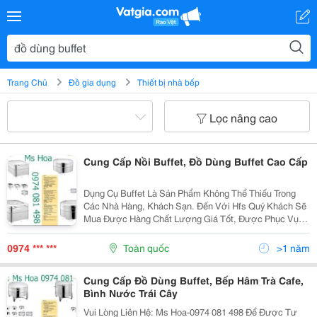
Trang Chủ
Đồ gia dụng
Thiết bị nhà bếp
Lọc nâng cao
Cung Cấp Nồi Buffet, Đồ Dùng Buffet Cao Cấp
Dụng Cụ Buffet Là Sản Phẩm Không Thể Thiếu Trong
Các Nhà Hàng, Khách Sạn. Đến Với Hfs Quý Khách Sẽ
Mua Được Hàng Chất Lượng Giá Tốt, Được Phục Vụ
Chu Đáo Bởi Đội Ngũ Nhân Viên Chuyên Nghiệp, Đáp
Ứng Tất Cả Các Yêu Cầu Khách Đưa Ra. Để Được Tư
0974 *** ***
Toàn quốc
>1 năm
Vấn Chi...
Cung Cấp Đồ Dùng Buffet, Bếp Hâm Trà Cafe,
Bình Nước Trái Cây
Vui Lòng Liên Hệ: Ms Hoa-0974 081 498 Để Được Tư