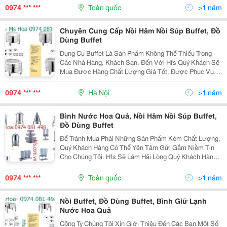
Lòng Gọi Hotline: 0974.081.498 (Ms Hoa)...
0974 *** ***
Toàn quốc
>1 năm
Chuyên Cung Cấp Nồi Hâm Nồi Súp Buffet, Đồ
Dùng Buffet
Dụng Cụ Buffet Là Sản Phẩm Không Thể Thiếu Trong
Các Nhà Hàng, Khách Sạn. Đến Với Hfs Quý Khách Sẽ
Mua Được Hàng Chất Lượng Giá Tốt, Được Phục Vụ
Chu Đáo Bởi Đội Ngũ Nhân Viên Chuyên Nghiệp, Đáp
Ứng Tất Cả Các Yêu Cầu Khách Đưa Ra. Để Được Tư
0974 *** ***
Hà Nội
>1 năm
Vấn Chi...
Bình Nước Hoa Quả, Nồi Hâm Nồi Súp Buffet,
Đồ Dùng Buffet
Để Tránh Mua Phải Những Sản Phẩm Kém Chất Lượng,
Quý Khách Hàng Có Thể Yên Tâm Gửi Gắm Niềm Tin
Cho Chúng Tôi. Hfs Sẽ Làm Hải Lòng Quý Khách Hàng
Với Sản Phẩm Chất Lượng Cao, Giá Thành Hợp Lý Vui
Lòng Liên Hệ: Ms Hoa-0974 081 498 Để Được Tư Vấn
0974 *** ***
Toàn quốc
>1 năm
Và...
Nồi Buffet, Đồ Dùng Buffet, Bình Giữ Lạnh
Nước Hoa Quả
Công Ty Chúng Tôi Xin Giới Thiệu Đến Các Bạn Một Số