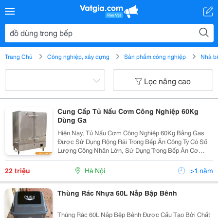
Trang Chủ
Công nghiệp, xây dựng
Sản phẩm công nghiệp
Nhà b
Lọc nâng cao
Cung Cấp Tủ Nấu Cơm Công Nghiệp 60Kg
Dùng Ga
Hiện Nay, Tủ Nấu Cơm Công Nghiệp 60Kg Bằng Gas
Được Sử Dụng Rộng Rãi Trong Bếp Ăn Công Ty Có Số
Lượng Công Nhân Lớn, Sử Dụng Trong Bếp Ăn Cơ
Quan, Trường Học, Căng Tin &Hellip; Tủ Nấu Cơm
Công Nghiệp 50Kg Được Sản Xuất Bằng Inox Với Kết
22 triệu
Hà Nội
>1 năm
Cấu Chắc Chắn
Thùng Rác Nhựa 60L Nắp Bập Bênh
Thùng Rác 60L Nắp Bệp Bênh Được Cấu Tạo Bởi Chất