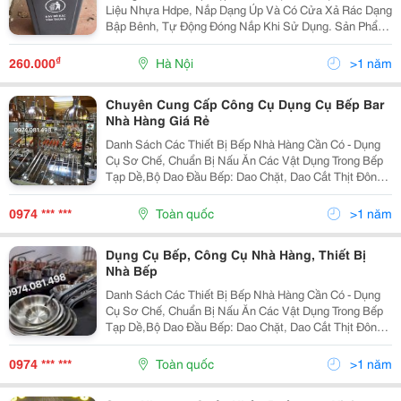
Liệu Nhựa Hdpe, Nắp Dạng Úp Và Có Cửa Xả Rác Dạng
Bập Bênh, Tự Động Đóng Nắp Khi Sử Dụng. Sản Phẩm
Thích Hợp Sử Dụng Trong Bếp Ăn, Nhà Hàng, Trường
Học, Hộ Gia Đình&Hellip; Mô Tả Chi Tiết Thùng Rác...
₫
260.000
Hà Nội
>1 năm
Chuyên Cung Cấp Công Cụ Dụng Cụ Bếp Bar
Nhà Hàng Giá Rẻ
Danh Sách Các Thiết Bị Bếp Nhà Hàng Cần Có - Dụng
Cụ Sơ Chế, Chuẩn Bị Nấu Ăn Các Vật Dụng Trong Bếp
Tạp Dề,Bộ Dao Đầu Bếp: Dao Chặt, Dao Cắt Thịt Đông
Lạnh, Dao Cắt Gọt Củ &Ndash; Quả, Làm Cá, Lạng Thịt
&Ndash; Cắt Lát, Dao Thái, Kéo, Dụng Cụ Mài...
0974 *** ***
Toàn quốc
>1 năm
Dụng Cụ Bếp, Công Cụ Nhà Hàng, Thiết Bị
Nhà Bếp
Danh Sách Các Thiết Bị Bếp Nhà Hàng Cần Có - Dụng
Cụ Sơ Chế, Chuẩn Bị Nấu Ăn Các Vật Dụng Trong Bếp
Tạp Dề,Bộ Dao Đầu Bếp: Dao Chặt, Dao Cắt Thịt Đông
Lạnh, Dao Cắt Gọt Củ &Ndash; Quả, Làm Cá, Lạng Thịt
&Ndash; Cắt Lát, Dao Thái, Kéo, Dụng Cụ Mài...
0974 *** ***
Toàn quốc
>1 năm