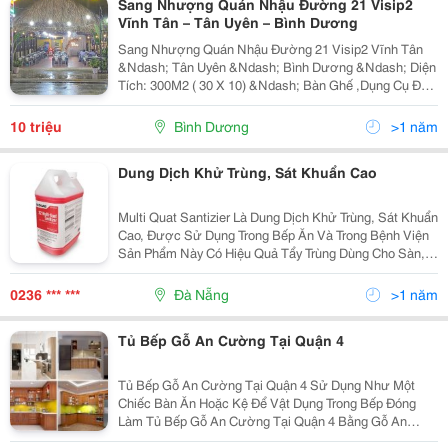
Sang Nhượng Quán Nhậu Đường 21 Visip2
Vĩnh Tân – Tân Uyên – Bình Dương
Sang Nhượng Quán Nhậu Đường 21 Visip2 Vĩnh Tân
&Ndash; Tân Uyên &Ndash; Bình Dương &Ndash; Diện
Tích: 300M2 ( 30 X 10) &Ndash; Bàn Ghế ,Dụng Cụ Đồ
Dùng Trong Bếp Có Sẵn Kho Lạnh,&Hellip;. Chỉ Việc Bắt
Tay Vào Kinh Doanh &Ndash; Đã Có Lượng Khách...
10 triệu
Bình Dương
>1 năm
Dung Dịch Khử Trùng, Sát Khuẩn Cao
Multi Quat Santizier Là Dung Dịch Khử Trùng, Sát Khuẩn
Cao, Được Sử Dụng Trong Bếp Ăn Và Trong Bệnh Viện
Sản Phẩm Này Có Hiệu Quả Tẩy Trùng Dùng Cho Sàn,
Tường, Đồ Gỗ, Bồn Nước, Thùng Chứa Rác, Điện
Thoại, Toilet, Thiết Bị Phòng Tắm Và Bề Mặt Cứng,...
0236 *** ***
Đà Nẵng
>1 năm
Tủ Bếp Gỗ An Cường Tại Quận 4
Tủ Bếp Gỗ An Cường Tại Quận 4 Sử Dụng Như Một
Chiếc Bàn Ăn Hoặc Kệ Để Vật Dụng Trong Bếp Đóng
Làm Tủ Bếp Gỗ An Cường Tại Quận 4 Bằng Gỗ An
Cường . Linh Kiện Hafele Usa Korean . Siêu Bền Vận