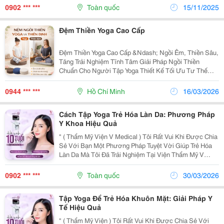
Thoảng, Khiến Tâm Hồn Như Được Thư Giãn Ngay Lập
0902 *** ***
Toàn quốc
15/11/2025
Tức....
Đệm Thiền Yoga Cao Cấp
Đệm Thiền Yoga Cao Cấp &Ndash; Ngồi Êm, Thiền Sâu,
Tăng Trải Nghiệm Tĩnh Tâm Giải Pháp Ngồi Thiền
Chuẩn Cho Người Tập Yoga Thiết Kế Tối Ưu Tư Thế
Đệm Ngồi Thiền Cho Yoga Và Thiền Định Được Thiết Kế
Giúp Cơ Thể Giữ Thăng Bằng Tự Nhiên Khi...
0944 *** ***
Hồ Chí Minh
16/03/2026
Cách Tập Yoga Trẻ Hóa Làn Da: Phương Pháp
Y Khoa Hiệu Quả
" ( Thẩm Mỹ Viện V Medical ) Tôi Rất Vui Khi Được Chia
Sẻ Với Bạn Một Phương Pháp Tuyệt Vời Giúp Trẻ Hóa
Làn Da Mà Tôi Đã Trải Nghiệm Tại Viện Thẩm Mỹ V
Medical &Ndash; Đó Chính Là Yoga Trẻ Hóa Làn Da. Đây
Không Chỉ Là Một Liệu Pháp Làm Đẹp, Mà Còn...
0902 *** ***
Toàn quốc
30/03/2026
Tập Yoga Để Trẻ Hóa Khuôn Mặt: Giải Pháp Y
Tế Hiệu Quả
" ( Thẩm Mỹ Viện ) Tôi Rất Vui Khi Được Chia Sẻ Với