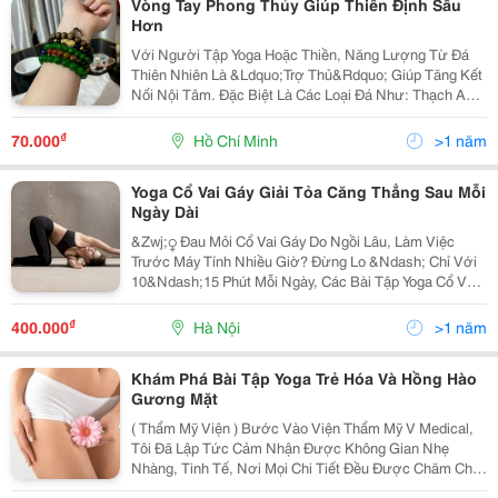
Vòng Tay Phong Thủy Giúp Thiền Định Sâu
Hơn
Với Người Tập Yoga Hoặc Thiền, Năng Lượng Từ Đá
Thiên Nhiên Là &Ldquo;Trợ Thủ&Rdquo; Giúp Tăng Kết
Nối Nội Tâm. Đặc Biệt Là Các Loại Đá Như: Thạch Anh
Trắng, Đá Selenite, Đá Mắt Hổ&Hellip; Đeo Vòng Khi
Ngồi Thiền Giúp Bạn Dễ Đạt Trạng Thái Tỉnh...
₫
70.000
Hồ Chí Minh
>1 năm
Yoga Cổ Vai Gáy Giải Tỏa Căng Thẳng Sau Mỗi
Ngày Dài
&Zwj;♀️ Đau Mỏi Cổ Vai Gáy Do Ngồi Lâu, Làm Việc
Trước Máy Tính Nhiều Giờ? Đừng Lo &Ndash; Chỉ Với
10&Ndash;15 Phút Mỗi Ngày, Các Bài Tập Yoga Cổ Vai
Gáy Có Thể Giúp Bạn Giãn Cơ, Lưu Thông Khí Huyết Và
Giảm Đau Hiệu Quả. Các Động Tác Đơn Giản...
₫
400.000
Hà Nội
>1 năm
Khám Phá Bài Tập Yoga Trẻ Hóa Và Hồng Hào
Gương Mặt
( Thẩm Mỹ Viện ) Bước Vào Viện Thẩm Mỹ V Medical,
Tôi Đã Lập Tức Cảm Nhận Được Không Gian Nhẹ
Nhàng, Tinh Tế, Nơi Mọi Chi Tiết Đều Được Chăm Chút
Tỉ Mỉ, Từ Ánh Sáng Dịu Mắt Đến Hương Thơm Thoang