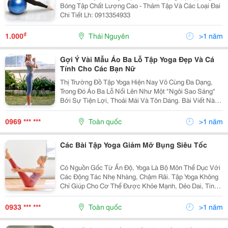
Bóng Tập Chất Lượng Cao - Thảm Tập Và Các Loại Đai
Chi Tiết Lh: 0913354933
₫
1.000
Thái Nguyên
>1 năm
Gợi Ý Vài Mẫu Áo Ba Lỗ Tập Yoga Đẹp Và Cá
Tính Cho Các Bạn Nữ
Thị Trường Đồ Tập Yoga Hiện Nay Vô Cùng Đa Dạng,
Trong Đó Áo Ba Lỗ Nổi Lên Như Một "Ngôi Sao Sáng"
Bởi Sự Tiện Lợi, Thoải Mái Và Tôn Dáng. Bài Viết Này
Sẽ Giới Thiệu Đến Bạn Những Mẫu Áo Ba Lỗ Yoga Đẹp
Và Cá Tính, Giúp Bạn Tự Tin Thể Hiện Phong Cách...
0969 *** ***
Toàn quốc
>1 năm
Các Bài Tập Yoga Giảm Mỡ Bụng Siêu Tốc
Có Nguồn Gốc Từ Ấn Độ, Yoga Là Bộ Môn Thể Dục Với
Các Động Tác Nhẹ Nhàng, Chậm Rãi. Tập Yoga Không
Chỉ Giúp Cho Cơ Thể Được Khỏe Mạnh, Dẻo Dai, Tinh
Thần Được Thư Giãn Thoải Mái Hơn Sau Các Buổi Tập
Luyện. Mà Còn Được Các Chị Em Lựa Chọn Là Cách
0933 *** ***
Toàn quốc
>1 năm
Giảm...