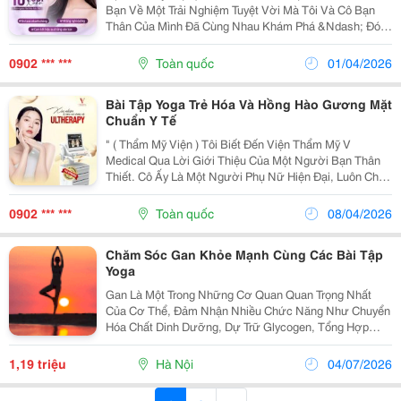
Bạn Về Một Trải Nghiệm Tuyệt Vời Mà Tôi Và Cô Bạn
Thân Của Mình Đã Cùng Nhau Khám Phá &Ndash; Đó
Là Việc Tập Yoga Để Trẻ Hóa Khuôn Mặt Tại Viện Thẩm
Mỹ V Medical. Đây Là Một Phương Pháp Chăm Sóc
0902 *** ***
Toàn quốc
01/04/2026
Sắc...
Bài Tập Yoga Trẻ Hóa Và Hồng Hào Gương Mặt
Chuẩn Y Tế
" ( Thẩm Mỹ Viện ) Tôi Biết Đến Viện Thẩm Mỹ V
Medical Qua Lời Giới Thiệu Của Một Người Bạn Thân
Thiết. Cô Ấy Là Một Người Phụ Nữ Hiện Đại, Luôn Chú
Trọng Đến Việc Chăm Sóc Bản Thân Và Duy Trì Vẻ Đẹp
Tự Nhiên. Một Lần, Khi Tôi Chia Sẻ Về Những Lo...
0902 *** ***
Toàn quốc
08/04/2026
Chăm Sóc Gan Khỏe Mạnh Cùng Các Bài Tập
Yoga
Gan Là Một Trong Những Cơ Quan Quan Trọng Nhất
Của Cơ Thể, Đảm Nhận Nhiều Chức Năng Như Chuyển
Hóa Chất Dinh Dưỡng, Dự Trữ Glycogen, Tổng Hợp
Protein, Sản Xuất Mật Và Đào Thải Độc Tố. Khi Gan
Hoạt Động Kém Hiệu Quả, Cơ Thể Có Thể Xuất Hiện
1,19 triệu
Hà Nội
04/07/2026
Các Triệu...