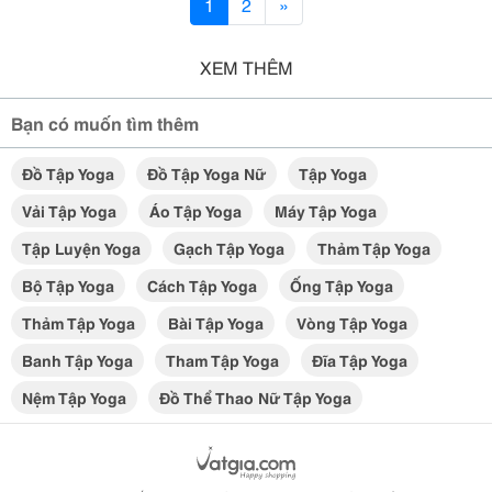
1
2
»
XEM THÊM
Bạn có muốn tìm thêm
Đồ Tập Yoga
Đồ Tập Yoga Nữ
Tập Yoga
Vải Tập Yoga
Áo Tập Yoga
Máy Tập Yoga
Tập Luyện Yoga
Gạch Tập Yoga
Thảm Tập Yoga
Bộ Tập Yoga
Cách Tập Yoga
Ống Tập Yoga
Thảm Tập Yoga
Bài Tập Yoga
Vòng Tập Yoga
Banh Tập Yoga
Tham Tập Yoga
Đĩa Tập Yoga
Nệm Tập Yoga
Đồ Thể Thao Nữ Tập Yoga