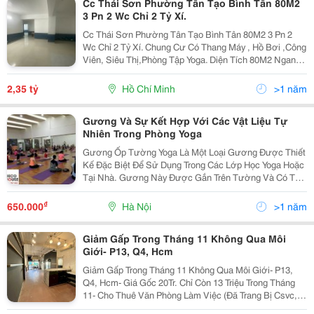
Cc Thái Sơn Phường Tân Tạo Bình Tân 80M2
3 Pn 2 Wc Chỉ 2 Tỷ Xí.
Cc Thái Sơn Phường Tân Tạo Bình Tân 80M2 3 Pn 2
Wc Chỉ 2 Tỷ Xí. Chung Cư Có Thang Máy , Hồ Bơi ,Công
Viên, Siêu Thị,Phòng Tập Yoga. Diện Tích 80M2 Ngang
9M Dài 9M. Gồm 3 Pn, 2 Wc, Pk , Bếp. Bán Kính 500M
Có Nhà Trẻ, Bệnh Viện Ngọc Ánh, Chợ Bà...
2,35 tỷ
Hồ Chí Minh
>1 năm
Gương Và Sự Kết Hợp Với Các Vật Liệu Tự
Nhiên Trong Phòng Yoga
Gương Ốp Tường Yoga Là Một Loại Gương Được Thiết
Kế Đặc Biệt Để Sử Dụng Trong Các Lớp Học Yoga Hoặc
Tại Nhà. Gương Này Được Gắn Trên Tường Và Có Thể
Được Sử Dụng Để Giúp Người Tập Yoga Cải Thiện Tư
Thế Và Phong Cách Tập Luyện Của Mình. Gương Dán...
₫
650.000
Hà Nội
>1 năm
Giảm Gấp Trong Tháng 11 Không Qua Môi
Giới- P13, Q4, Hcm
Giảm Gấp Trong Tháng 11 Không Qua Môi Giới- P13,
Q4, Hcm- Giá Gốc 20Tr. Chỉ Còn 13 Triệu Trong Tháng
11- Cho Thuê Văn Phòng Làm Việc (Đã Trang Bị Csvc,
Máy Lạnh); Phòng Tập Yoga Sàn Gỗ, Gắn Kiếng Sát