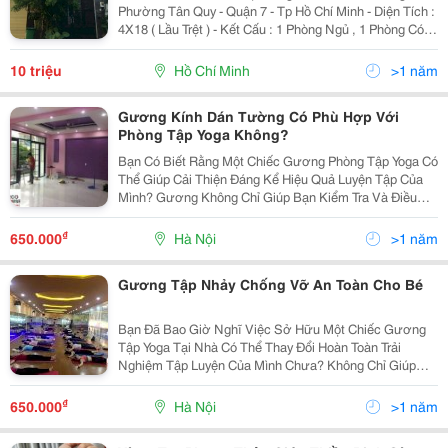
Phường Tân Quy - Quận 7 - Tp Hồ Chí Minh - Diện Tích :
4X18 ( Lầu Trệt ) - Kết Cấu : 1 Phòng Ngủ , 1 Phòng Có
Thể Tập Yoga , Gym, Học Kinh Doanh - Đoạn Đường Nối
Nhau Giữa Lâm Văn Bền Và Mai Văn...
10 triệu
Hồ Chí Minh
>1 năm
Gương Kính Dán Tường Có Phù Hợp Với
Phòng Tập Yoga Không?
Bạn Có Biết Rằng Một Chiếc Gương Phòng Tập Yoga Có
Thể Giúp Cải Thiện Đáng Kể Hiệu Quả Luyện Tập Của
Mình? Gương Không Chỉ Giúp Bạn Kiểm Tra Và Điều
Chỉnh Tư Thế Mà Còn Tạo Động Lực Để Bạn Tập Trung
Hơn Vào Các Động Tác. Đặc Biệt, Khi Tập Yoga Tại...
₫
650.000
Hà Nội
>1 năm
Gương Tập Nhảy Chống Vỡ An Toàn Cho Bé
Bạn Đã Bao Giờ Nghĩ Việc Sở Hữu Một Chiếc Gương
Tập Yoga Tại Nhà Có Thể Thay Đổi Hoàn Toàn Trải
Nghiệm Tập Luyện Của Mình Chưa? Không Chỉ Giúp
Bạn Quan Sát Và Điều Chỉnh Từng Động Tác Một Cách
Chính Xác, Gương Còn Tạo Cảm Giác Như Bạn Đang
₫
650.000
Hà Nội
>1 năm
Tập Luyện...