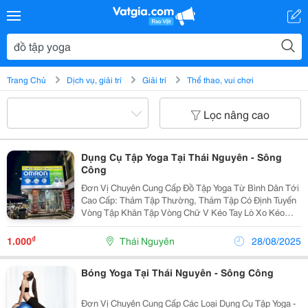
Trang Chủ
Dịch vụ, giải trí
Giải trí
Thể thao, vui chơi
Lọc nâng cao
Dụng Cụ Tập Yoga Tại Thái Nguyên - Sông
Công
Đơn Vị Chuyên Cung Cấp Đồ Tập Yoga Từ Bình Dân Tới
Cao Cấp: Thảm Tập Thường, Thảm Tập Có Định Tuyến
Vòng Tập Khăn Tập Vòng Chữ V Kéo Tay Lò Xo Kéo
Dãn Vv Chi Tiết Lh: 0913354933
₫
1.000
Thái Nguyên
28/08/2025
Bóng Yoga Tại Thái Nguyên - Sông Công
Đơn Vị Chuyên Cung Cấp Các Loại Dụng Cụ Tập Yoga -