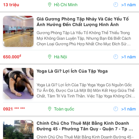
Sàn, Studio (Đã Thiết Kế).- Khu Hành Chính Sự...
13 triệu
Hồ Chí Minh
>1 năm
Giá Gương Phòng Tập Nhảy Và Các Yếu Tố
Ảnh Hưởng Đến Chất Lượng Hình Ảnh
Gương Phòng Tập Là Yếu Tố Không Thể Thiếu Trong
Mọi Không Gian Luyện Tập, Nhưng Bạn Đã Biết Cách
Chọn Loại Gương Phù Hợp Nhất Cho Mục Đích Sử
Dụng Của Mình Chưa? Trong Bất Kỳ Phòng Gym, Studio
Nhảy, Phòng Múa Hay Khu Vực Tập Yoga Nào, Gương
₫
650.000
Hà Nội
>1 năm
Không Chỉ...
Yoga Là Gì? Lợi Ích Của Tập Yoga
Yoga Là Gì? Lợi Ích Của Tập Yoga Yoga Có Nguồn Gốc
Từ Ấn Độ, Được Coi Là Một Bộ Môn Kết Hợp Giữa Thể
Chất, Tâm Trí Và Tinh Thần. Việc Tập Yoga Không Chỉ
Giúp Cơ Thể Dẻo Dai Mà Còn Giúp Nâng Cao Chất
Lượng Cuộc Sống. Dưới Đây Là Một Số Lợi Ích Nổi...
0921 *** ***
Toàn quốc
>1 năm
Chính Chủ Cho Thuê Mặt Bằng Kinh Doanh
Đường 45 - Phường Tân Quy - Quận 7 - Tp Hồ
Chí Minh
Chính Chủ Cho Thuê Mặt Bằng Kinh Doanh Đường 45 -