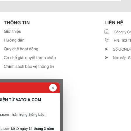
THÔNG TIN
LIÊN HỆ
Giới thiệu
Công ty C
Hướng dẫn
HN: 102 T
➤
Quy chế hoạt động
Số GCNĐKD
➤
Cơ chế giải quyết tranh chấp
Nơi cấp: S
Chính sách bảo vệ thông tin
IỆN TỬ VATGIA.COM
.com – trân trọng thông báo:
gia.com kể từ ngày
31 tháng 3 năm