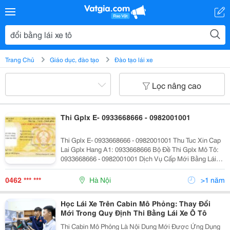
Trang Chủ
Giáo dục, đào tạo
Đào tạo lái xe
Lọc nâng cao
Thi Gplx E- 0933668666 - 0982001001
Thi Gplx E- 0933668666 - 0982001001 Thu Tuc Xin Cap
Lai Gplx Hang A1: 0933668666 Bộ Đề Thi Gplx Mô Tô:
0933668666 - 0982001001 Dịch Vụ Cấp Mới Bằng Lái
Xe Ô Tô, Xe Tải, Xe Máy Cho Khách Có Bằng Lái Xe Hết
Hạn, Bị Mất Bắng Lái, Bằng Lái
0462 *** ***
Hà Nội
>1 năm
Học Lái Xe Trên Cabin Mô Phỏng: Thay Đổi
Mới Trong Quy Định Thi Bằng Lái Xe Ô Tô
Thi Cabin Mô Phỏng Là Nội Dung Mới Được Ứng Dụng