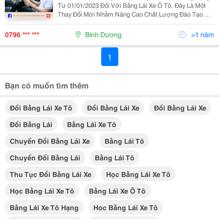
Từ 01/01/2023 Đối Với Bằng Lái Xe Ô Tô. Đây Là Một
Thay Đổi Mới Nhằm Nâng Cao Chất Lượng Đào Tạo Và
Sát Hạch Lái Xe, Giúp Người Lái Xe Có Thể Xử Lý Tốt
Các Tình Huống Nguy Hiểm Khi Tham Gia Giao
0796 *** ***
Bình Dương
>1 năm
Thông....
1
Bạn có muốn tìm thêm
Đổi Bằng Lái Xe Tô
Đổi Bằng Lái Xe
Đổi Bằng Lái Xe
Đổi Bằng Lái
Bằng Lái Xe Tô
Chuyển Đổi Bằng Lái Xe
Bằng Lái Tô
Chuyển Đổi Bằng Lái
Bằng Lái Tô
Thu Tục Đổi Bằng Lái Xe
Học Bằng Lái Xe Tô
Học Bằng Lái Xe Tô
Bằng Lái Xe Ô Tô
Bằng Lái Xe Tô Hạng
Hoc Bằng Lái Xe Tô