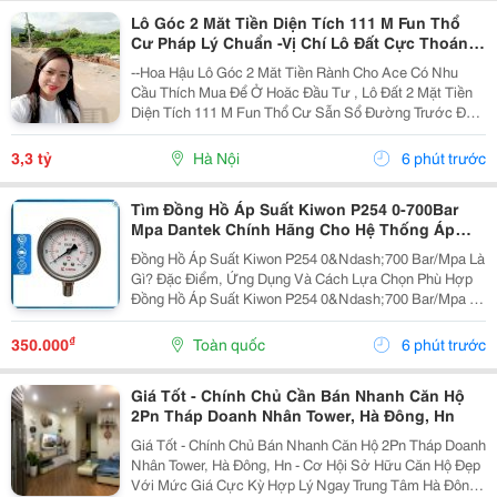
Lô Góc 2 Măt Tiền Diện Tích 111 M Fun Thổ
Cư Pháp Lý Chuẩn -Vị Chí Lô Đất Cực Thoáng
Mát ,Đất Nằm Mặt Đường Chục
--Hoa Hậu Lô Góc 2 Măt Tiền Rành Cho Ace Có Nhu
Cầu Thích Mua Để Ở Hoăc Đầu Tư , Lô Đất 2 Mặt Tiền
Diện Tích 111 M Fun Thổ Cư Sẫn Sổ Đường Trước Đất
Chuẩn Bị Đang Giải Nhựa Rộng 5,,5 M 2 Ô Tô Tránh
Nhau Vị Trí Đất Sát Trường Học Cấp 1 Thôn Thanh...
3,3 tỷ
Hà Nội
6 phút trước
Tìm Đồng Hồ Áp Suất Kiwon P254 0-700Bar
Mpa Dantek Chính Hãng Cho Hệ Thống Áp
Lực Cao Tại Hà Tĩnh
Đồng Hồ Áp Suất Kiwon P254 0&Ndash;700 Bar/Mpa Là
Gì? Đặc Điểm, Ứng Dụng Và Cách Lựa Chọn Phù Hợp
Đồng Hồ Áp Suất Kiwon P254 0&Ndash;700 Bar/Mpa Là
Thiết Bị Đo Áp Suất Chuyên Dụng Dành Cho Các Hệ
Thống Làm Việc Ở Áp Suất Rất Cao. Với Khả Năng
₫
350.000
Toàn quốc
6 phút trước
Đo...
Giá Tốt - Chính Chủ Cần Bán Nhanh Căn Hộ
2Pn Tháp Doanh Nhân Tower, Hà Đông, Hn
Giá Tốt - Chính Chủ Bán Nhanh Căn Hộ 2Pn Tháp Doanh
Nhân Tower, Hà Đông, Hn - Cơ Hội Sở Hữu Căn Hộ Đẹp
Với Mức Giá Cực Kỳ Hợp Lý Ngay Trung Tâm Hà Đông