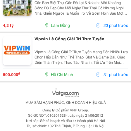
Cần Bán Biệt Thự Gần Đà Lạt &Ndash; Một Khoảng
Sống Đủ Đẹp Cho Mỗi Ngày Thư Thái Có Những Ngôi
Nhà Khiến Người Ta Muốn Trở Về Sớm Hơn Sau Một
Ngày Dài. Không Gian Xanh Quanh Nhà, Một Chòi Trà
Nhỏ Để Ngồi Thư Giãn Và Khoảng Sân Đủ Rộng Cho
4,2 tỷ
Lâm Đồng
23 phút trước
Những...
Vipwin Là Cổng Giải Trí Trực Tuyến
Vipwin Là Cổng Giải Trí Trực Tuyến Mang Đến Nhiều Lựa
Chọn Hấp Dẫn Như Thể Thao, Slot Và Game Bài. Giao
Diện Thân Thiện, Thao Tác Nhanh, Tối Ưu Trên Mọi
Thiết Bị, Giúp Người Chơi Tận Hưởng Trải Nghiệm
Mượt Mà Và Tiện Lợi.
₫
500.000
Hồ Chí Minh
31 phút trước
MUA SẮM HẠNH PHÚC, KINH DOANH HIỆU QUẢ
Công ty Cổ phần VNP Group.
Số GCNDT: 0102015284, cấp ngày 21/06/2012
Nơi cấp: Sở kế hoạch và đầu tư thành phố Hà Nội
Trụ sở chính: 102 Thái Thịnh, P. Trung Liệt, Hà Nội