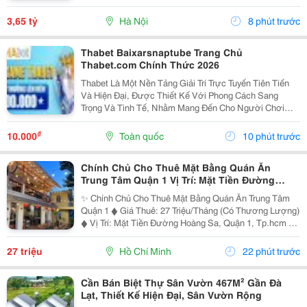
&Ndash; Đầy Đủ Tiện Ích, Chỉ Cần Xách Vali Vào Ở!
Diện Tích: 58M2 - Thiết Kế: 2 Phòng Ngủ...
3,65 tỷ
Hà Nội
8 phút trước
Thabet Baixarsnaptube Trang Chủ
Thabet.com Chính Thức 2026
Thabet Là Một Nền Tảng Giải Trí Trực Tuyến Tiên Tiến
Và Hiện Đại, Được Thiết Kế Với Phong Cách Sang
Trọng Và Tinh Tế, Nhằm Mang Đến Cho Người Chơi
Những Trải Nghiệm Giải Trí Số Đỉnh Cao Chưa Từng Có.
Với Triết Lý Hoạt Động "Chơi Như Một Vip &Ndash;...
₫
10.000
Toàn quốc
10 phút trước
Chính Chủ Cho Thuê Mặt Bằng Quán Ăn
Trung Tâm Quận 1 Vị Trí: Mặt Tiền Đường
Hoàng Sa, Quận 1, Tp.hcm
✨ Chính Chủ Cho Thuê Mặt Bằng Quán Ăn Trung Tâm
Quận 1 ◆ Giá Thuê: 27 Triệu/Tháng (Có Thương Lượng)
◆ Vị Trí: Mặt Tiền Đường Hoàng Sa, Quận 1, Tp.hcm ◆
Diện Tích: Gần 100M&Sup2; (Ngang 10M) Ưu Điểm Nổi
Bật ◆ Mặt Bằng Đắc Địa: Tầng 2 Mặt Tiền...
27 triệu
Hồ Chí Minh
22 phút trước
Cần Bán Biệt Thự Sân Vườn 467M² Gần Đà
Lạt, Thiết Kế Hiện Đại, Sân Vườn Rộng