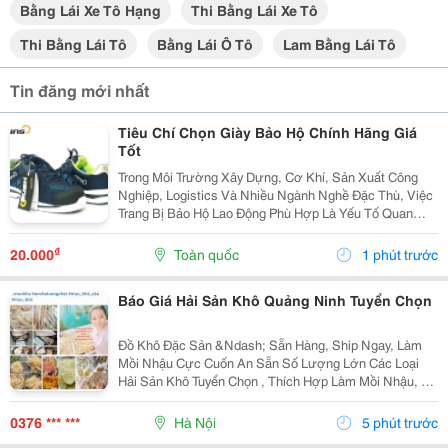
Bằng Lái Xe Tô Hạng
Thi Bằng Lái Xe Tô
Thi Bằng Lái Tô
Bằng Lái Ô Tô
Lam Bằng Lái Tô
Tin đăng mới nhất
Tiêu Chí Chọn Giày Bảo Hộ Chính Hãng Giá
Tốt
Trong Môi Trường Xây Dựng, Cơ Khí, Sản Xuất Công
Nghiệp, Logistics Và Nhiều Ngành Nghề Đặc Thù, Việc
Trang Bị Bảo Hộ Lao Động Phù Hợp Là Yếu Tố Quan
Trọng Để Bảo Vệ Sức Khỏe Và An Toàn Cho Người Sử
Dụng. Trong Đó, Giày Bảo Hộ Là Một Trong Những
₫
20.000
Toàn quốc
1 phút trước
Trang...
Báo Giá Hải Sản Khô Quảng Ninh Tuyển Chọn
Đồ Khô Đặc Sản &Ndash; Sẵn Hàng, Ship Ngay, Làm
Mồi Nhậu Cực Cuốn An Sẵn Số Lượng Lớn Các Loại
Hải Sản Khô Tuyển Chọn , Thích Hợp Làm Mồi Nhậu, Ăn
Vặt, Đãi Khách Hoặc Mua Làm Quà. Sỉ Lẻ Toàn Quốc,
Đóng Hàng Gửi Ngay. Sá Sùng Khô Quan Lạn Vip...
0376 *** ***
Hà Nội
5 phút trước