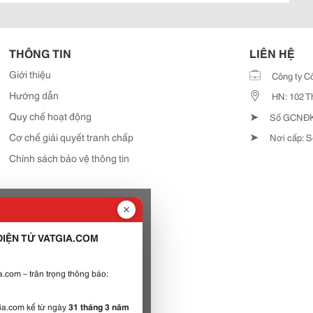
THÔNG TIN
LIÊN HỆ
Giới thiệu
Công ty C
Hướng dẫn
HN: 102 T
➤
Quy chế hoạt động
Số GCNĐKD
➤
Cơ chế giải quyết tranh chấp
Nơi cấp: S
Chính sách bảo vệ thông tin
IỆN TỬ VATGIA.COM
.com – trân trọng thông báo:
gia.com kể từ ngày
31 tháng 3 năm