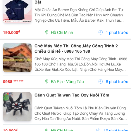
Bật
Một Chiếc Áo Barber Đẹp Không Chỉ Giúp Anh Em Tự
Tin Khi Đứng Ghế Mà Còn Tạo Nên Hình Ảnh Chuyên
Nghiệp Cho Cả Tiệm. Mẫu Áo Barber Kaki Thun Tại
Đồng Phục Jk Được Nhiều Barber Lựa Chọn Nhờ Chất
Vải Dày Dặn Nhưng Vẫn Mềm Mại, Thoáng Mát Và Dễ
₫
190.000
Hồ Chí Minh
1 phút trước
Vận...
Chở Máy Móc Thi Công,Máy Công Trình 2
Chiều Giá Rẻ - 0988 165 188
Chở Máy Xúc,Máy Móc Thi Công,Máy Công Trình - 0988
165 188 Chở Hàng Hóa,Si Lô,Bồn,Nồi Hơi,Xe Lu,Xe
Ủi,Xe San Gạt,Xe Xúc Lật. Nhận Chở Hàng Hóa Máy
Móc Công Trình Đi Các Tỉnh Bắc Nam. &Ldquo; Hãy Gọi
Cho Tôi Để Có Giá Rẻ Nhất Thị Trường !&Rdquo;...
0988 *** ***
Bà Rịa - Vũng Tàu
6 phút trước
Cánh Quạt Taiwan Tạo Oxy Nuôi Tôm
Cánh Quạt Taiwan Nuôi Tôm Là Phụ Kiện Chuyên Dùng
Cho Quạt Nước, Giúp Tạo Dòng Chảy Và Tăng Lượng
Oxy Hòa Tan Trong Ao Nuôi. Sản Phẩm Được Sản Xuất
Từ Nhựa Kỹ Thuật Bền Chắc, Chống Ăn Mòn, Chịu Va
Đập Tốt Và Phù Hợp Với Môi Trường Nước Mặn, Nước
₫
10.000
Hồ Chí Minh
10 phút trước