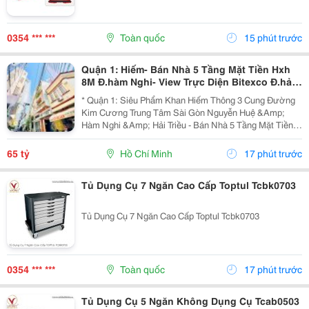
0354 *** ***
Toàn quốc
15 phút trước
Quận 1: Hiếm- Bán Nhà 5 Tầng Mặt Tiền Hxh
8M Đ.hàm Nghi- View Trực Diện Bitexco Đ.hải
Triều - 30M Đến Phố Hoa Nguyễn Huệ- Dt
* Quận 1: Siêu Phẩm Khan Hiếm Thông 3 Cung Đường
4,5M*19M- Sẵn Hdt
Kim Cương Trung Tâm Sài Gòn Nguyễn Huệ &Amp;
Hàm Nghi &Amp; Hải Triều - Bán Nhà 5 Tầng Mặt Tiền
Hẻm Xe Hơi Ngủ Trong Nhà Đ.hàm Nghi, P.sài Gòn -
093.867.6685 Giang Giang - Diện Tích: 70M2 - Ngang...
65 tỷ
Hồ Chí Minh
17 phút trước
Tủ Dụng Cụ 7 Ngăn Cao Cấp Toptul Tcbk0703
Tủ Dụng Cụ 7 Ngăn Cao Cấp Toptul Tcbk0703
0354 *** ***
Toàn quốc
17 phút trước
Tủ Dụng Cụ 5 Ngăn Không Dụng Cụ Tcab0503