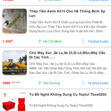
Lợ....
Thép Tấm Astm A515 Cho Hệ Thống Bình Áp
Lực
Thép Tấm Astm A515 Chất Lượng Cao Cho Thiết Bị
Chịu Áp Lực Thép Tấm Astm A515 Là Vật Liệu Chuyên
Dụng Được Lựa Chọn Trong Sản Xuất Nồi Hơi, Bình
Chịu Áp, Bồn Chứa Công Nghiệp Và Các Thiết Bị Làm
Việc Ở Nhiệt Độ Cao. Với Khả Năng Chịu Áp Lực Tốt,
₫
1.000
Hồ Chí Minh
10 phút trước
Độ...
Chở Máy Xúc ,Xe Lu,Xe Ủi,Si Lô,Bồn,Máy Cẩu
Đi Các Tỉnh ... -
Chở Máy Xúc ,Xe Lu,Xe Ủi,Si Lô,Bồn,Máy Cẩu -
0988.130.189 Ghép Máy Công Trình,Nồi Hơi,Rô Bốt,Xe
San Gạt,Xúc Lật Đi Các Tỉnh. Ghép Xe Lu,Xe Ủi,Máy
Xúc Đào Đi Các Tỉnh Bắc Trung Nam Giá Rẻ &Ldquo;
Hãy Gọi Cho Tôi Để Có Giá Rẻ Nhất Thị Trường...
0988 *** ***
Hải Dương
15 phút trước
Tủ Đồ Nghề Không Dụng Cụ Toptul Tbce0202
Tủ Đồ Nghề Không Dụng Cụ Toptul Tbce0202