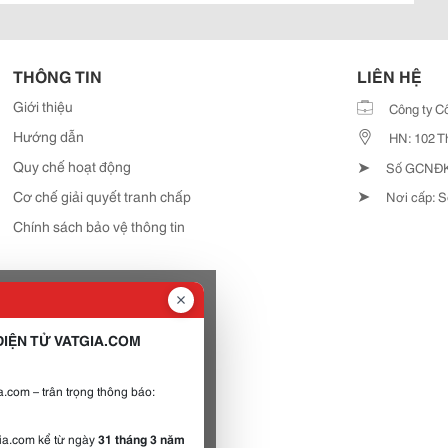
THÔNG TIN
LIÊN HỆ
Giới thiệu
Công ty C
Hướng dẫn
HN: 102 T
➤
Quy chế hoạt động
Số GCNĐKD
➤
Cơ chế giải quyết tranh chấp
Nơi cấp: S
Chính sách bảo vệ thông tin
IỆN TỬ VATGIA.COM
.com – trân trọng thông báo:
gia.com kể từ ngày
31 tháng 3 năm