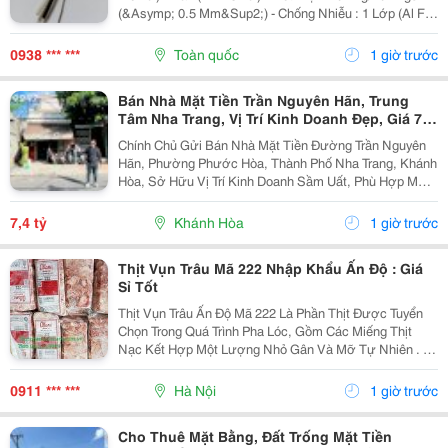
(&Asymp; 0.5 Mm&Sup2;) - Chống Nhiễu : 1 Lớp (Al Foil
)/ 2 Lớp Chống Nhiễu (Al Foil + Lớp Lưới Chống Nhiễu) -
Vật Liệu: Đồng...
0938 *** ***
Toàn quốc
1 giờ trước
Bán Nhà Mặt Tiền Trần Nguyên Hãn, Trung
Tâm Nha Trang, Vị Trí Kinh Doanh Đẹp, Giá 7,4
Tỷ
Chính Chủ Gửi Bán Nhà Mặt Tiền Đường Trần Nguyên
Hãn, Phường Phước Hòa, Thành Phố Nha Trang, Khánh
Hòa, Sở Hữu Vị Trí Kinh Doanh Sầm Uất, Phù Hợp Mở
Cửa Hàng, Văn Phòng, Showroom Hoặc Đầu Tư Cho
Thuê Lâu Dài. Thông Tin Chi Tiết. - Địa Chỉ: Số...
7,4 tỷ
Khánh Hòa
1 giờ trước
Thịt Vụn Trâu Mã 222 Nhập Khẩu Ấn Độ : Giá
Sỉ Tốt
Thịt Vụn Trâu Ấn Độ Mã 222 Là Phần Thịt Được Tuyển
Chọn Trong Quá Trình Pha Lóc, Gồm Các Miếng Thịt
Nạc Kết Hợp Một Lượng Nhỏ Gân Và Mỡ Tự Nhiên . Tỷ
Lệ Này Giúp Thịt Giữ Được Độ Mềm, Vị Ngọt Và
Hương Thơm Đặc Trưng Sau Khi Chế Biến. Sản
0911 *** ***
Hà Nội
1 giờ trước
Phẩm...
Cho Thuê Mặt Bằng, Đất Trống Mặt Tiền