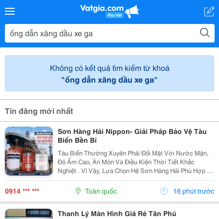
Không có kết quả tìm kiếm từ khoá
"ống dẫn xăng dầu xe ga"
Tin đăng mới nhất
Sơn Hàng Hải Nippon- Giải Pháp Bảo Vệ Tàu
Biển Bền Bỉ
Tàu Biển Thường Xuyên Phải Đối Mặt Với Nước Mặn,
Độ Ẩm Cao, Ăn Mòn Và Điều Kiện Thời Tiết Khắc
Nghiệt . Vì Vậy, Lựa Chọn Hệ Sơn Hàng Hải Phù Hợp Là
Yếu Tố Quan Trọng Giúp Bảo Vệ Bề Mặt Và Nâng Cao
Độ Bền Công Trình. Sơn Hàng Hải Nippon Được Ứng...
0914 *** ***
Toàn quốc
16 phút trước
Thanh Lý Màn Hình Giá Rẻ Tân Phú