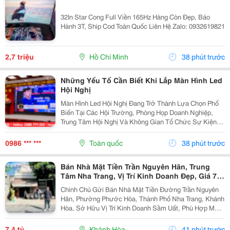
32In Star Cong Full Viền 165Hz Hàng Còn Đẹp, Bảo
Hành 3T, Ship Cod Toàn Quốc Liên Hệ Zalo: 0932619821
2,7 triệu
Hồ Chí Minh
38 phút trước
Những Yếu Tố Cần Biết Khi Lắp Màn Hình Led
Hội Nghị
Màn Hình Led Hội Nghị Đang Trở Thành Lựa Chọn Phổ
Biến Tại Các Hội Trường, Phòng Họp Doanh Nghiệp,
Trung Tâm Hội Nghị Và Không Gian Tổ Chức Sự Kiện
Nhờ Khả Năng Hiển Thị Hình Ảnh Lớn, Rõ Nét Và Ổn
Định. Tuy Nhiên, Để Lựa Chọn Được Hệ Thống...
0986 *** ***
Toàn quốc
38 phút trước
Bán Nhà Mặt Tiền Trần Nguyên Hãn, Trung
Tâm Nha Trang, Vị Trí Kinh Doanh Đẹp, Giá 7,4
Tỷ
Chính Chủ Gửi Bán Nhà Mặt Tiền Đường Trần Nguyên
Hãn, Phường Phước Hòa, Thành Phố Nha Trang, Khánh
Hòa, Sở Hữu Vị Trí Kinh Doanh Sầm Uất, Phù Hợp Mở
Cửa Hàng, Văn Phòng, Showroom Hoặc Đầu Tư Cho
Thuê Lâu Dài. Thông Tin Chi Tiết. - Địa Chỉ: Số...
7,4 tỷ
Khánh Hòa
41 phút trước