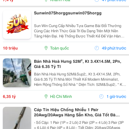
Sunwin07Shorggsunwin07Shorgg
Sun Win Cung Cấp Nhiều Tựa Game Bài Đổi Thưởng
Cùng Các Hình Thức Giải Trí Đa Dạng Trên Một Nền
Tảng Hiện Đại. Hệ Thống Được Thiết Kế Để Vận Hành
Ổn Định, Truy Cập Nhanh Và Tương Thích Với Nhiều
Thiết Bị. Bên Cạnh Đó, Các Tính Năng Bảo Mật Cũng
10 triệu
Toàn quốc
49 phút trước
Được...
Bán Nhà Hoà Hưng 52M², Kt 3.4X14.5M, 2Pn,
Giá 6.35 Tỷ Tl
Bán Nhà Hoà Hưng 52M&Sup2;, Kt 3.4X14.5M, 2Pn,
Giá 6.35 Tỷ Tl Nhà Mới Thiết Kế Modern Minimalist,
Hẻm Rộng Thông Số Nhà * Diện Tích: 52M&Sup2;. * Kt:
3.4M X 14.5M. * Kết Cấu: 1 Trệt 1 Lầu. * Chủ Hỗ Trợ
Hoàn Thiện Thêm 1 Phòng Ngủ Trước Khi Bàn...
6,35 tỷ
Hồ Chí Minh
1 giờ trước
Cáp Tín Hiệu Chống Nhiễu 1 Pair
20Awg/20Awgs Hàng Sẵn Kho, Giá Tốt Đà
Nẵng, Huế
- Số Cặp: 1 Pair (1P = 2 Lõi) 2 Pair (2P = 4 Lõi) 3 Pair (3P
= 6 Lõi) 4 Pair (4P = 8 Lõi) - Tiết Diện: 20Awg/20Awgs