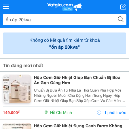
Không có kết quả tìm kiếm từ khoá
"ổn áp 20kva"
Tin đăng mới nhất
Hộp Cơm Giữ Nhiệt Giúp Bạn Chuẩn Bị Bữa
Ăn Gọn Gàng Hơn
Chuẩn Bị Bữa Ăn Từ Nhà Là Thói Quen Phù Hợp Với
Những Người Muốn Chủ Động Hơn Trong Ngày. Hộp
Cơm Giữ Nhiệt Giúp Bạn Sắp Xếp Cơm Và Các Món Ăn
Kèm Gọn Gàng, Thuận Tiện Mang Theo Đến Trường,
Văn Phòng Hoặc Trong Những Chuyến Đi. Chọn Hộp Có
₫
149.000
Hồ Chí Minh
1 phút trước
Số Ngăn...
Hộp Cơm Giữ Nhiệt Đựng Canh Được Không