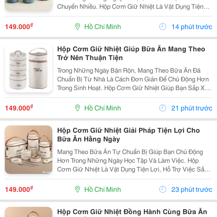
Chuyển Nhiều. Hộp Cơm Giữ Nhiệt Là Vật Dụng Tiện
Lợi, Giúp Sắp Xếp Các Món Ăn Gọn Gàng Và Phù Hợp
Với Nhiều Lịch Trình Trong Ngày. Lựa Chọn Số Ngăn
₫
149.000
Hồ Chí Minh
14 phút trước
Theo...
Hộp Cơm Giữ Nhiệt Giúp Bữa Ăn Mang Theo
Trở Nên Thuận Tiện
Trong Những Ngày Bận Rộn, Mang Theo Bữa Ăn Đã
Chuẩn Bị Từ Nhà Là Cách Đơn Giản Để Chủ Động Hơn
Trong Sinh Hoạt. Hộp Cơm Giữ Nhiệt Giúp Bạn Sắp Xếp
Nhiều Món Ăn Gọn Gàng Và Thuận Tiện Khi Mang Đến
Trường, Văn Phòng Hoặc Sử Dụng Trong Những
₫
149.000
Hồ Chí Minh
21 phút trước
Chuyến Đi....
Hộp Cơm Giữ Nhiệt Giải Pháp Tiện Lợi Cho
Bữa Ăn Hằng Ngày
Mang Theo Bữa Ăn Tự Chuẩn Bị Giúp Bạn Chủ Động
Hơn Trong Những Ngày Học Tập Và Làm Việc. Hộp
Cơm Giữ Nhiệt Là Vật Dụng Tiện Lợi, Hỗ Trợ Việc Sắp
Xếp Và Mang Theo Nhiều Món Ăn Một Cách Gọn Gàng,
Phù Hợp Với Nhiều Lịch Trình Khác Nhau. Chọn Hộp
₫
149.000
Hồ Chí Minh
23 phút trước
Cơm...
Hộp Cơm Giữ Nhiệt Đồng Hành Cùng Bữa Ăn