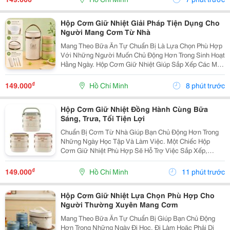
Nhiều...
Hộp Cơm Giữ Nhiệt Giải Pháp Tiện Dụng Cho
Người Mang Cơm Từ Nhà
Mang Theo Bữa Ăn Tự Chuẩn Bị Là Lựa Chọn Phù Hợp
Với Những Người Muốn Chủ Động Hơn Trong Sinh Hoạt
Hằng Ngày. Hộp Cơm Giữ Nhiệt Giúp Sắp Xếp Các Món
Ăn Gọn Gàng, Thuận Tiện Mang Đến Trường, Văn
Phòng Hoặc Sử Dụng Trong Những Chuyến Đi. Chọn
₫
149.000
Hồ Chí Minh
8 phút trước
Hộp Cơm...
Hộp Cơm Giữ Nhiệt Đồng Hành Cùng Bữa
Sáng, Trưa, Tối Tiện Lợi
Chuẩn Bị Cơm Từ Nhà Giúp Bạn Chủ Động Hơn Trong
Những Ngày Học Tập Và Làm Việc. Một Chiếc Hộp
Cơm Giữ Nhiệt Phù Hợp Sẽ Hỗ Trợ Việc Sắp Xếp,
Mang Theo Và Sử Dụng Bữa Ăn Thuận Tiện Hơn, Đặc
Biệt Với Những Người Thường Xuyên Ăn Trưa Bên
₫
149.000
Hồ Chí Minh
11 phút trước
Ngoài. Chọn...
Hộp Cơm Giữ Nhiệt Lựa Chọn Phù Hợp Cho
Người Thường Xuyên Mang Cơm
Mang Theo Bữa Ăn Tự Chuẩn Bị Giúp Bạn Chủ Động
Hơn Trong Những Ngày Đi Học, Đi Làm Hoặc Phải Di