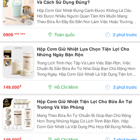
Và Cách Sử Dụng Đúng?
Hộp Cơm Giữ Nhiệt Đựng Canh Được Không Là Câu
Hỏi Được Nhiều Người Quan Tâm Khi Muốn Mang
Theo Bữa Ăn Đầy Đủ Đến Nơi Làm Việc Hoặc Trường
Học. So Với Cơm Hay Thức Ăn Khô, Canh Là Món Ăn
Có Nhiều Nước Nên Người Dùng Thường Lo Ngại Về
0909 *** ***
Toàn quốc
2 phút trước
Khả Năng Giữ...
Hộp Cơm Giữ Nhiệt Lựa Chọn Tiện Lợi Cho
Những Ngày Bận Rộn
Trong Lịch Trình Học Tập Và Làm Việc Bận Rộn, Việc
Chuẩn Bị Sẵn Bữa Ăn Từ Nhà Giúp Bạn Chủ Động Hơn
Trong Ngày. Hộp Cơm Giữ Nhiệt Là Vật Dụng Tiện Ích,
Hỗ Trợ Mang Theo Cơm Và Các Món Ăn Một Cách Gọn
Gàng, Phù Hợp Với Nhiều Nhu Cầu Sử Dụng. Chọn...
₫
149.000
Hồ Chí Minh
3 phút trước
Hộp Cơm Giữ Nhiệt Tiện Lợi Cho Bữa Ăn Tại
Trường Và Văn Phòng
Mang Theo Bữa Ăn Tự Chuẩn Bị Giúp Bạn Chủ Động
Hơn Trong Những Ngày Có Lịch Trình Bận Rộn. Hộp
Cơm Giữ Nhiệt Là Vật Dụng Phù Hợp Để Đựng Nhiều
Món Ăn, Dễ Dàng Mang Theo Khi Đi Học, Đi Làm Hoặc
Tham Gia Các Hoạt Động Bên Ngoài. Lựa Chọn Hộp Có
₫
149.000
Hồ Chí Minh
7 phút trước