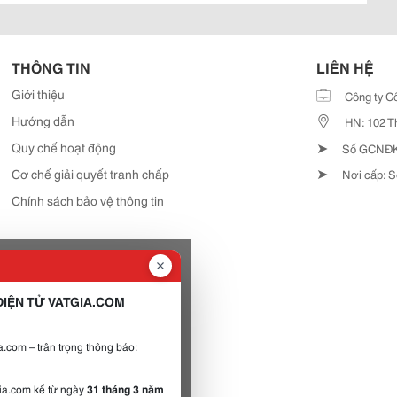
THÔNG TIN
LIÊN HỆ
Giới thiệu
Công ty C
Hướng dẫn
HN: 102 T
➤
Quy chế hoạt động
Số GCNĐKD
➤
Cơ chế giải quyết tranh chấp
Nơi cấp: S
Chính sách bảo vệ thông tin
IỆN TỬ VATGIA.COM
.com – trân trọng thông báo:
gia.com kể từ ngày
31 tháng 3 năm