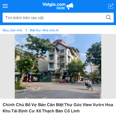
Mua, bán nhà
Biệt thự- Nhà chia lô
Chính Chủ Bố Vợ Bán Căn Biệt Thự Góc View Vườn Hoa
Khu Tái Định Cư X6 Thạch Bàn Cổ Linh