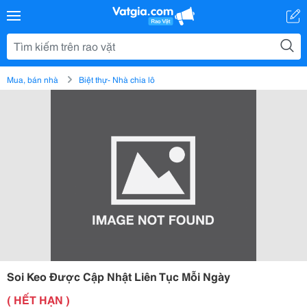
Mua, bán nhà
Biệt thự- Nhà chia lô
Soi Keo Được Cập Nhật Liên Tục Mỗi Ngày
( HẾT HẠN )