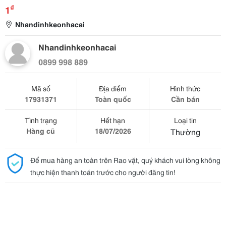
₫
1
Nhandinhkeonhacai
Nhandinhkeonhacai
0899 998 889
Mã số
Địa điểm
Hình thức
17931371
Toàn quốc
Cần bán
Tình trạng
Hết hạn
Loại tin
Hàng cũ
18/07/2026
Thường
Để mua hàng an toàn trên Rao vặt, quý khách vui lòng không
thực hiện thanh toán trước cho người đăng tin!