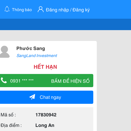
Đăng nhập / Đăng ký
Thông báo
Phước Sang
SangLand Investment
HẾT HẠN
0931 *** ***
BẤM ĐỂ HIỆN SỐ
Chat ngay
Mã số :
17830942
Địa điểm :
Long An