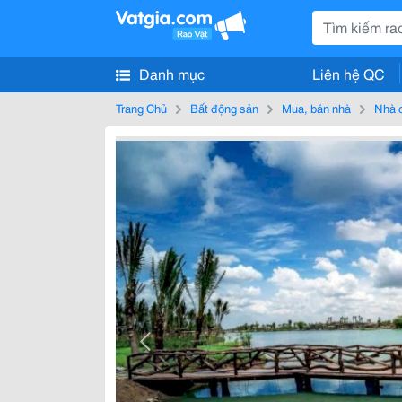
Danh mục
Liên hệ QC
Trang Chủ
Bất động sản
Mua, bán nhà
Nhà 