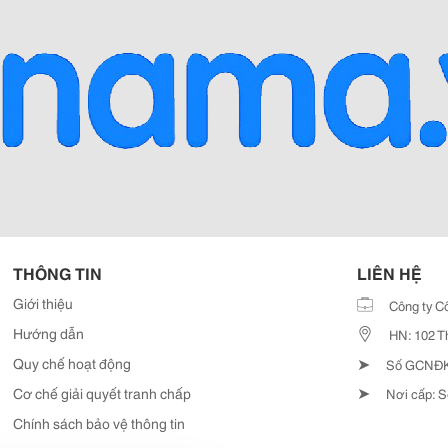
THÔNG TIN
LIÊN HỆ
Giới thiệu
Công ty C
Hướng dẫn
HN: 102 T
➤
Quy chế hoạt động
Số GCNĐKD
➤
Cơ chế giải quyết tranh chấp
Nơi cấp: S
Chính sách bảo vệ thông tin