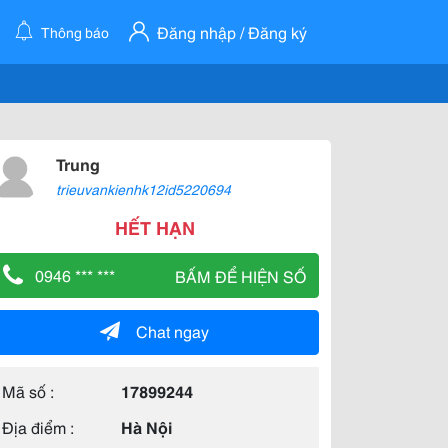
Đăng nhập / Đăng ký
Thông báo
Trung
trieuvankienhk12id5220694
HẾT HẠN
0946 *** ***
BẤM ĐỂ HIỆN SỐ
Chat ngay
Mã số :
17899244
Địa điểm :
Hà Nội