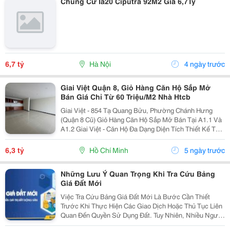
Chung Cư Ia20 Ciputra 92M2 Giá 6,7Ty
6,7 tỷ
Hà Nội
4 ngày trước
Giai Việt Quận 8, Giỏ Hàng Căn Hộ Sắp Mở
Bán Giá Chỉ Từ 60 Triệu/M2 Nhà Htcb
Giai Việt - 854 Tạ Quang Bửu, Phường Chánh Hưng
(Quận 8 Cũ) Giỏ Hàng Căn Hộ Sắp Mở Bán Tại A1.1 Và
A1.2 Giai Việt - Căn Hộ Đa Dạng Diện Tích Thiết Kế Từ
2Pn Đến 3Pn - 2Pn Diện Tích 78M2 Và 115M2 - 3Pn Diện
Tích 105M2 - Giá Bán Dự Kiến Chỉ Từ 55 - 60...
6,3 tỷ
Hồ Chí Minh
5 ngày trước
Những Lưu Ý Quan Trọng Khi Tra Cứu Bảng
Giá Đất Mới
Việc Tra Cứu Bảng Giá Đất Mới Là Bước Cần Thiết
Trước Khi Thực Hiện Các Giao Dịch Hoặc Thủ Tục Liên
Quan Đến Quyền Sử Dụng Đất. Tuy Nhiên, Nhiều Người
Vẫn Nhầm Lẫn Giữa Bảng Giá Đất Và Giá Trị Thực Tế