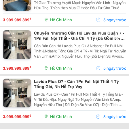
Trí Giao Thương Huyết Mạch Nguyễn Văn Linh - Nguyễn
Hữu Thọ. Thích Hợp Mua Ở Hoặc Đầu Tư Cho Thuê Giá
Cao (Khách Rmit, Chuyên Gia Nước Ngoài). - Thiết Kế:
55M&Sup2; (1 Phòng Ngủ + 1 Wc) - Nội Thất: Bàn...
₫
3.999.989.899
Hồ Chí Minh
5 ngày trước
Chuyển Nhượng Căn Hộ Lavida Plus Quận 7 -
1Pn Full Nội Thất - Giá Chỉ 4 Tỷ (Đã Gồm 5%
Sổ)
Cần Bán Căn Hộ Lavida Plus Q7 &Ndash; 1Pn Full Nội
Thất &Ndash; Tổng Giá Chỉ 4 Tỷ - Vị Trí: Ngã Tư Nguyễn
Văn Linh &Amp; Nguyễn Hữu Thọ (Đối Diện Sc Vivocity,
Sát Rmit). - Diện Tích: 55M&Sup2; (1Pn / 1Wc Rộng
Rãi, Ban Công Thoáng). - Hiện...
₫
3.999.999.899
Hồ Chí Minh
5 ngày trước
Lavida Plus Q7 - Căn 1Pn Full Nội Thất 4 Tỷ
Tổng Giá, Nh Hỗ Trợ Vay
Lavida Plus Q7 - Căn 1Pn Full Nội Thất 4 Tỷ Tổng Giá -
Vị Trí Đắc Địa, Ngay Ngã Tư Nguyễn Văn Linh &Amp;
Nguyễn Hữu Thọ ( Đối Diện Sc Vivo Q7) - Diện Tích:
55M2 ( 1Pn/1Wc) - Nhà Mới, Bàn Giao Đầy Đủ Nội Thất
- Giá Bán: 4 Tỷ Tổng Giá ( Đã Gồm...
₫
3.999.999.999
Hồ Chí Minh
5 ngày trước