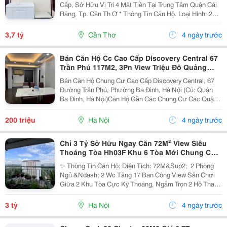
Cấp, Sở Hữu Vị Trí 4 Mặt Tiền Tại Trung Tâm Quận Cái
Răng, Tp. Cần Th Ơ * Thông Tin Căn Hộ. Loại Hình: 2Pn.
Diện Tích : 70-75M2 . Thiết Kế Tối Ưu: Phòng Khách
Rộng Kết Nối Logia. Phòng Ngủ Master...
3,7 tỷ
Cần Thơ
4 ngày trước
Bán Căn Hộ Cc Cao Cấp Discovery Central 67
Trần Phú 117M2, 3Pn View Triệu Đô Quảng
Trường Ba Đình
Bán Căn Hộ Chung Cư Cao Cấp Discovery Central, 67
Đường Trần Phú, Phường Ba Đình, Hà Nội (Cũ: Quận
Ba Đình, Hà Nội)Căn Hộ Gần Các Chung Cư Các Quận
Lân Cận: Aqua Central, Vin Metropolis, Lotte, Lancaster
Núi Trúc, Sun Grand Thụy Khuê... Gần Trường...
200 triệu
Hà Nội
4 ngày trước
Chỉ 3 Tỷ Sở Hữu Ngay Căn 72M² View Siêu
Thoáng Tòa Hh03F Khu 6 Tòa Mới Chung Cư
Thanh Hà
✨ Thông Tin Căn Hộ: Diện Tích: 72M&Sup2; ️ 2 Phòng
Ngủ &Ndash; 2 Wc Tầng 17 Ban Công View Sân Chơi
Giữa 2 Khu Tòa Cực Kỳ Thoáng, Ngắm Trọn 2 Hồ Thanh
Hà . ️ Nội Thất Để Lại: 01 Điều Hòa, Quạt Trần, Tủ Bếp
Trên Dưới, Bếp Từ + Hút Mùi, Bộ Sofa, Bàn...
3 tỷ
Hà Nội
4 ngày trước