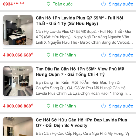
Của Bất Động Sản, Dẫn Đến Những Đánh Giá Chưa...
0934 *** ***
Toàn quốc
5 ngày trước
Căn Hộ 1Pn Lavida Plus Q7 55M² - Full Nội
Thất - Giá 4 Tỷ (Sở Hữu Ngay)
Căn Hộ Lavida Plus Q7 55M&Sup2; - Full Nội Thất - Giá
4 Tỷ (Sở Hữu Ngay) - Ngay Ngã Tư Vàng Nguyễn Văn
Linh X Nguyễn Hữu Thọ - Bước Chân Sang Sc Vivocity,
3 Phút Tới Đại Học Rmit! - Diện Tích: 55M&Sup2; (1Pn /
1Wc) - Tình Trạng: Nhà Mới Xịn, Full Nội...
₫
4.000.068.688
Hồ Chí Minh
5 ngày trước
Tìm Đâu Ra Căn Hộ 1Pn 55M² View Phú Mỹ
Hưng Quận 7 - Giá Tổng Chỉ 4 Tỷ
Bạn Đang Tìm Kiếm Một Tổ Ấm Hiện Đại, Tiện Di
Chuyển Sang Q1, Q4, Q8 Và Phú Mỹ Hưng? Căn Hộ
Lavida Plus Chính Là Lựa Chọn Hoàn Hảo! * Thông Tin
Căn Hộ: - Diện Tích Lên Đến 55M&Sup2; (1Pn Lớn,
Không Gian Phòng Khách &Amp; Bếp Cực Thoáng). -
₫
4.000.008.888
Hồ Chí Minh
5 ngày trước
Full Nội...
Cơ Hội Sở Hữu Căn Hộ 1Pn Đẹp Lavida Plus
Q7 - Đối Diện Sc Vivocity
Bán Căn Hộ Cao Cấp Ngay Cửa Ngõ Phú Mỹ Hưng, Vị