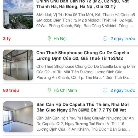
Chính Chủ Bán Căn Hộ 72 (M2), 02 Ngủ, Kđt
Thanh Hà, Hà Đông, Hà Nội, Giá 03 Tỷ
&Middot; Vị Trí : Khu 06 Tòa Mới, Kđt Thanh Hà Cienco5
&Middot; Diện Tích : 72 M2 &Middot; Thiết Kế : 02 Ngủ,
02Wc, Phòng Khách, Bếp, Ban Công &Middot; Tầng : 17
&Middot; Nội Thất Gồm: - Sofa Bàn Trà, Bàn Ăn, Kệ
Tivi, - Tủ Bếp Trên Dưới,...
3 tỷ
Hà Nội
2 ngày trước
Cho Thuê Shophouse Chung Cư De Capella
Lương Định Của Q2, Giá Thuê Từ 15$/M2
Cho Thuê Shophouse Chung Cư De Capella Lương Định
Của Q2 - Vị Trí: Mặt Tiền Đường Lương Định Của,
Phường An Khánh, Q2, Tp. Thủ Đức. * Diện Tích Đa
Dạng: - Tầng Trệt Từ 100M&Sup2;, 179M&Sup2;,
185M&Sup2;: Giá Thuê 17$-18$/M2 - Tầng 2 Thương
80 triệu
Hồ Chí Minh
2 ngày trước
Mại...
Bán Căn Hộ De Capella Thủ Thiêm, Nhà Mới
Bàn Giao Ngay 2Pn 86M2 Chỉ 7.7 Tỷ Đã Vat
Cần Bán Căn Hộ 1Pn-3Pn Hàng Chuyển Nhượng Dự Án
De Capella Q.2, Ngay Trường Tuệ Đức - Vị Trí: 116
Lương Định Của, P. An Khánh, Thủ Đức * Bàn Giao
Hoàn Thiện Cơ Bản * Căn Hộ Cao Cấp De Capella -