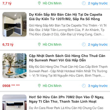
Thanh Toán Nhận Nhà Ngay Đa Dạng Diện Tích, Giá Đã
7,7 tỷ
Hồ Chí Minh
2 ngày trước
Vat:...
Dự Kiến Sắp Mở Bán Căn Hộ Tại De Capella
Giá Dự Kiến Từ 120Tr/M2, Sắp Ra Sổ Hồng
Giỏ Hàng Sắp Mở Bán Tại De Capella Thủ Thiêm - Vị Trí
Đắc Địa: 2 Mặt Tiền Lương Định Của, P. An Khánh, Tp
Thủ Đức (Quận 2 Cũ), Gần Đại Lộ Vòng Cung, Cách
Trung Tâm Tp Theo Tuyến Đường Cầu Thủ Thiêm 2 Chỉ
10 Phút Xe Máy. - Các Căn Hộ 100% Ban Công +...
6,72 tỷ
Hồ Chí Minh
2 ngày trước
Cập Nhật Danh Sách Giỏ Hàng Cho Thuê Căn
Hộ Sunwah Pearl Với Giá Hấp Dẫn
Đầy Đủ Giỏ Hàng Cho Thuê Căn Hộ Cao Cấp Bình Thạnh
Sunwah Pearl - Cập Nhật Hotdeal Hiếm Nhất Thị Trường
✨ Vị Trí Vàng Tại 90 Nguyễn Hữu Cảnh, Bình Thạnh,
Ngay Cạnh Saigon Pearl, Chỉ 2 Phút Đến Quận 1, Kết
Nối Nhanh Thủ Thiêm, Metro Số 1, Landmark...
0908 *** ***
Hồ Chí Minh
3 ngày trước
Hot! Sở Hữu Căn 2Pn 70M2 Dọn Vào Ở Ngay,
Ngay Tt Cần Thơ, Thanh Toán Linh Hoạt
Dự Án Cara River Park Là Khu Căn Hộ Chung Cư Cao