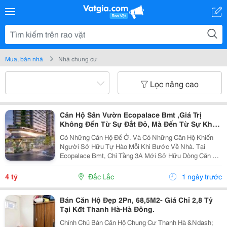
Mua, bán nhà
Nhà chung cư
Lọc nâng cao
Căn Hộ Sân Vườn Ecopalace Bmt ,Giá Trị
Không Đến Từ Sự Đắt Đỏ, Mà Đến Từ Sự Khan
Hiếm
Có Những Căn Hộ Để Ở. Và Có Những Căn Hộ Khiến
Người Sở Hữu Tự Hào Mỗi Khi Bước Về Nhà. Tại
Ecopalace Bmt, Chỉ Tầng 3A Mới Sở Hữu Dòng Căn Hộ
Sân Vườn Hồ Bơi &Ndash; Một Sản Phẩm Gần Như
Không Có Phiên Bản Thứ Hai. Mỗi Sáng Thức Dậy
4 tỷ
Đắc Lắc
1 ngày trước
Giữa...
Bán Căn Hộ Đẹp 2Pn, 68,5M2- Giá Chỉ 2,8 Tỷ
Tại Kđt Thanh Hà-Hà Đông.
Chính Chủ Bán Căn Hộ Chung Cư Thanh Hà &Ndash;