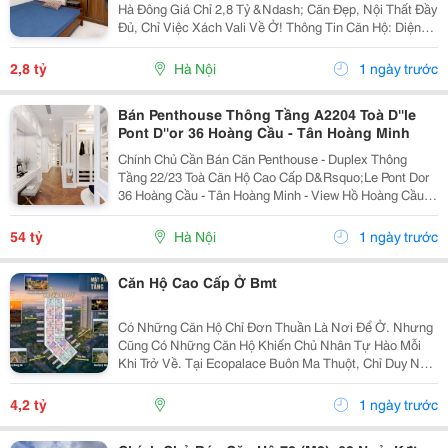
Hà Đông Giá Chỉ 2,8 Tỷ &Ndash; Căn Đẹp, Nội Thất Đầy
Đủ, Chỉ Việc Xách Vali Về Ở! Thông Tin Căn Hộ: Diện
Tích: 68,5M&Sup2; Thiết Kế: 2 Phòng Ngủ &Ndash; 2
Vệ Sinh Phòng Khách Rộng Kết Hợp...
2,8 tỷ
Hà Nội
1 ngày trước
Bán Penthouse Thông Tầng A2204 Toà D''le
Pont D''or 36 Hoàng Cầu - Tân Hoàng Minh
Chính Chủ Cần Bán Căn Penthouse - Duplex Thông
Tầng 22/23 Toà Căn Hộ Cao Cấp D&Rsquo;Le Pont Dor
36 Hoàng Cầu - Tân Hoàng Minh - View Hồ Hoàng Cầu -
Penthouse A2204 Nằm Ở Tầng 22/23 Toà A - Dt:
403M&Sup2; 5 Phòng Ngủ Và Các Phòng Chức Năng.
54 tỷ
Hà Nội
1 ngày trước
-...
Căn Hộ Cao Cấp Ở Bmt
Có Những Căn Hộ Chỉ Đơn Thuần Là Nơi Để Ở. Nhưng
Cũng Có Những Căn Hộ Khiến Chủ Nhân Tự Hào Mỗi
Khi Trở Về. Tại Ecopalace Buôn Ma Thuột, Chỉ Duy Nhất
Tầng 3A Sở Hữu Dòng Căn Hộ Sân Vườn Hồ Bơi
&Ndash; Sản Phẩm Hiếm Có, Gần Như Không Có
4,2 tỷ
1 ngày trước
Phiên...