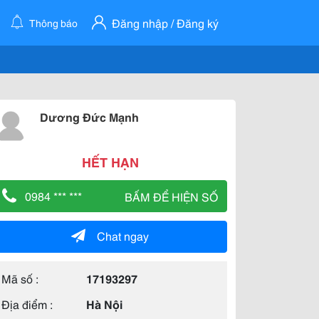
Đăng nhập / Đăng ký
Thông báo
Dương Đức Mạnh
HẾT HẠN
0984 *** ***
BẤM ĐỂ HIỆN SỐ
Chat ngay
Mã số :
17193297
Địa điểm :
Hà Nội