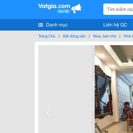
Danh mục
Liên hệ QC
Trang Chủ
Bất động sản
Mua, bán nhà
Nhà t