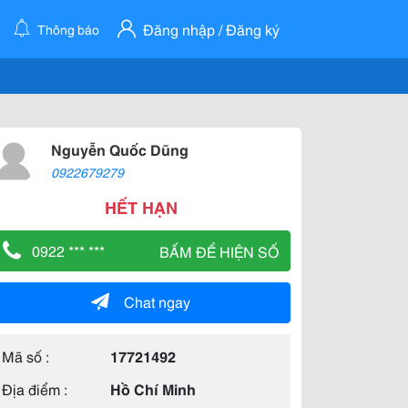
Đăng nhập / Đăng ký
Thông báo
Nguyễn Quốc Dũng
0922679279
HẾT HẠN
0922 *** ***
BẤM ĐỂ HIỆN SỐ
Chat ngay
Mã số :
17721492
Địa điểm :
Hồ Chí Minh