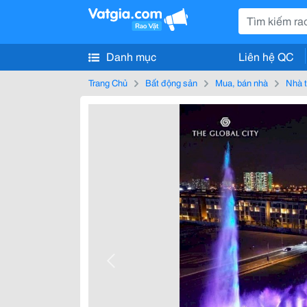
Danh mục
Liên hệ QC
Trang Chủ
Bất động sản
Mua, bán nhà
Nhà t