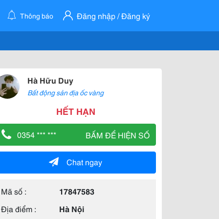
Đăng nhập / Đăng ký
Thông báo
Hà Hữu Duy
Bất động sản địa ốc vàng
HẾT HẠN
0354 *** ***
BẤM ĐỂ HIỆN SỐ
Chat ngay
Mã số :
17847583
Địa điểm :
Hà Nội