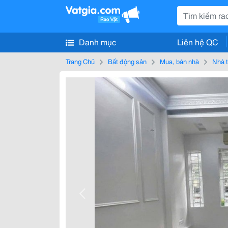
Danh mục
Liên hệ QC
Trang Chủ
Bất động sản
Mua, bán nhà
Nhà t