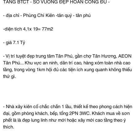
TẦNG BTCT - SỔ VUÔNG ĐẸP HOÀN CÔNG ĐỦ -
- địa chỉ - Phùng Chí Kiên -tân quý - tân phú
-diện tích 4,1x 19= 77m2
- giá 7.1 Tỷ
- Vị trí tuyệt đẹp trung tâm Tân Phú, gần chợ Tân Hương, AEON
Tân Phú... Khu vực an ninh, dân trí cao, hàng xóm toàn nhà cao
tầng, trong vòng 1km hội đủ các tiện ích xung quanh không thiếu
thứ gì.
- Nhà xây kiên cố chắc chắn 1 lầu, thiết kế theo phong cách hiện
đại, gồm phòng khách, bếp, tổng 2PN 3WC. Khách mua về sơn
phết là là đẹp lung linh như mới hoặc xây mới cao tầng theo ý
thích.