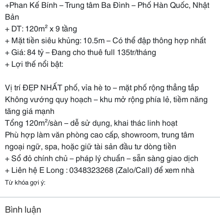
+Phan Kế Bính – Trung tâm Ba Đình – Phố Hàn Quốc, Nhật
Bản
+ DT: 120m² x 9 tầng
+ Mặt tiền siêu khủng: 10.5m – Có thể đập thông hợp nhất
+ Giá: 84 tỷ – Đang cho thuê full 135tr/tháng
+ Lợi thế nổi bật:
Vị trí ĐẸP NHẤT phố, vỉa hè to – mặt phố rộng thẳng tắp
Không vướng quy hoạch – khu mở rộng phía lẻ, tiềm năng
tăng giá mạnh
Tổng 120m²/sàn – dễ sử dụng, khai thác linh hoạt
Phù hợp làm văn phòng cao cấp, showroom, trung tâm
ngoại ngữ, spa, hoặc giữ tài sản đầu tư dòng tiền
+ Sổ đỏ chính chủ – pháp lý chuẩn – sẵn sàng giao dịch
+ Liên hệ E Long : 0348323268 (Zalo/Call) để xem nhà
Từ khóa gợi ý:
Bình luận