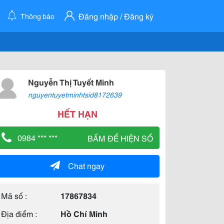
Đăng nhập / Đăng ký
Thông báo
Nguyễn Thị Tuyết Minh
nguyentuyetminhtsid8172639
HẾT HẠN
0984 *** ***
BẤM ĐỂ HIỆN SỐ
Chat ngay
Mã số :
17867834
Địa điểm :
Hồ Chí Minh