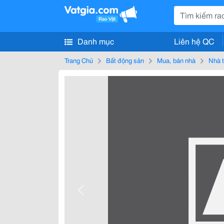
Danh mục
Liên hệ QC
Trang Chủ
Bất động sản
Mua, bán nhà
Nhà t