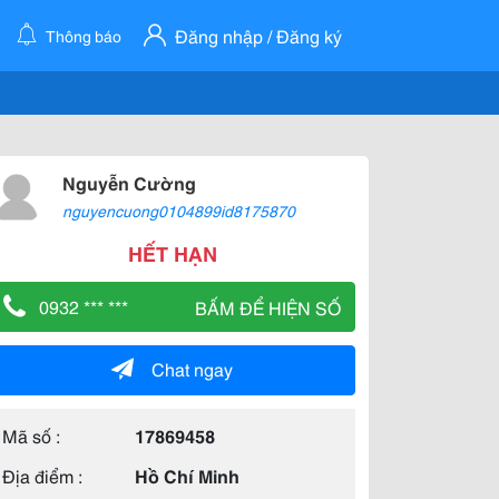
Đăng nhập / Đăng ký
Thông báo
Nguyễn Cường
nguyencuong0104899id8175870
HẾT HẠN
0932 *** ***
BẤM ĐỂ HIỆN SỐ
Chat ngay
Mã số :
17869458
Địa điểm :
Hồ Chí Minh