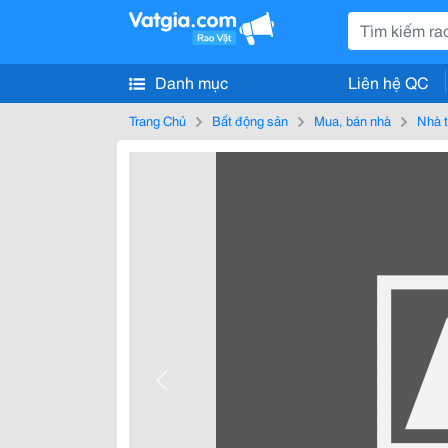
Danh mục
Liên hệ QC
Trang Chủ
Bất động sản
Mua, bán nhà
Nhà t