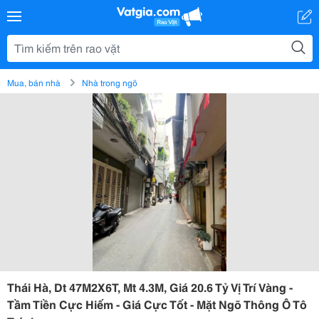
Mua, bán nhà
Nhà trong ngõ
Thái Hà, Dt 47M2X6T, Mt 4.3M, Giá 20.6 Tỷ Vị Trí Vàng -
Tầm Tiền Cực Hiếm - Giá Cực Tốt - Mặt Ngõ Thông Ô Tô