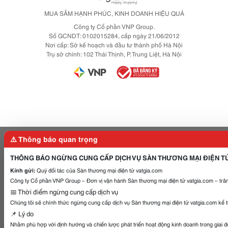
MUA SẮM HẠNH PHÚC, KINH DOANH HIỆU QUẢ
Công ty Cổ phần VNP Group.
Số GCNDT: 0102015284, cấp ngày 21/06/2012
Nơi cấp: Sở kế hoạch và đầu tư thành phố Hà Nội
Trụ sở chính: 102 Thái Thịnh, P. Trung Liệt, Hà Nội
⚠️ Thông báo quan trọng
THÔNG BÁO NGỪNG CUNG CẤP DỊCH VỤ SÀN THƯƠNG MẠI ĐIỆN T
Kính gửi:
Quý đối tác của Sàn thương mại điện tử vatgia.com
Công ty Cổ phần VNP Group – Đơn vị vận hành Sàn thương mại điện tử vatgia.com – trân
📅 Thời điểm ngừng cung cấp dịch vụ
Chúng tôi sẽ chính thức ngừng cung cấp dịch vụ Sàn thương mại điện tử vatgia.com kể 
📌 Lý do
Nhằm phù hợp với định hướng và chiến lược phát triển hoạt động kinh doanh trong giai 