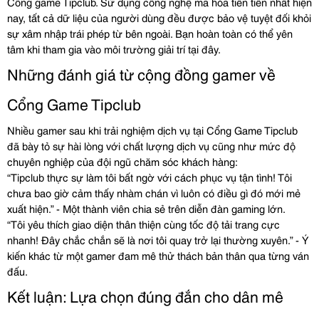
Cổng game Tipclub. Sử dụng công nghệ mã hóa tiên tiến nhất hiện 
nay, tất cả dữ liệu của người dùng đều được bảo vệ tuyệt đối khỏi 
sự xâm nhập trái phép từ bên ngoài. Bạn hoàn toàn có thể yên 
tâm khi tham gia vào môi trường giải trí tại đây.
Những đánh giá từ cộng đồng gamer về 
Cổng Game Tipclub
Nhiều gamer sau khi trải nghiệm dịch vụ tại Cổng Game Tipclub 
đã bày tỏ sự hài lòng với chất lượng dịch vụ cũng như mức độ 
chuyên nghiệp của đội ngũ chăm sóc khách hàng:
“Tipclub thực sự làm tôi bất ngờ với cách phục vụ tận tình! Tôi 
chưa bao giờ cảm thấy nhàm chán vì luôn có điều gì đó mới mẻ 
xuất hiện.” - Một thành viên chia sẻ trên diễn đàn gaming lớn.
“Tôi yêu thích giao diện thân thiện cùng tốc độ tải trang cực 
nhanh! Đây chắc chắn sẽ là nơi tôi quay trở lại thường xuyên.” - Ý 
kiến khác từ một gamer đam mê thử thách bản thân qua từng ván 
đấu.
Kết luận: Lựa chọn đúng đắn cho dân mê 