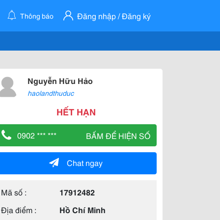
Đăng nhập / Đăng ký
Thông báo
Nguyễn Hữu Hảo
haolandthuduc
HẾT HẠN
0902 *** ***
BẤM ĐỂ HIỆN SỐ
Chat ngay
Mã số :
17912482
Địa điểm :
Hồ Chí Minh