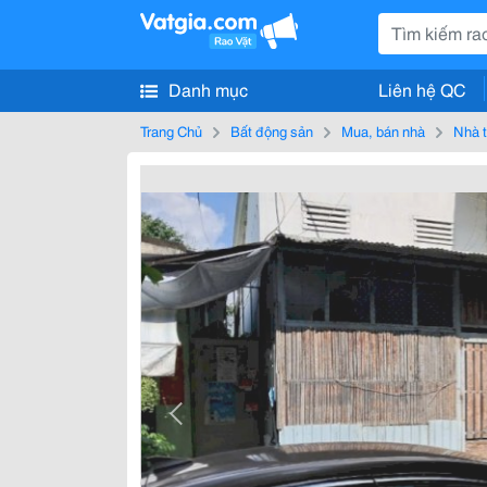
Danh mục
Liên hệ QC
Trang Chủ
Bất động sản
Mua, bán nhà
Nhà t