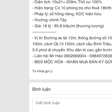
- Diện tích: 10x21= 209m, Thổ cư 100%
- Hiện trạng: Có 10 phòng trọ cho thuê 18tr/th
- Pháp lý: sổ hồng riêng, KDC hiện hữu
- Hướng: chính Tây
- Giá: 18 tỷ - 85.8 triệu/m (thương lượng)
——————
- Vị trí: Đường xe tải 12m, thông đường số 
100m, cách QL13 150m, cách cầu Bình Triệu
3-5 phút di chuyển. Khu dân trí cao, gần trường
- Liên hệ: Mr Hảo 0902669004 - 0984972839
- BĐS MỘC HỎA - NHẬN MUA BÁN KÝ GỬ
Từ khóa gợi ý:
Bình luận