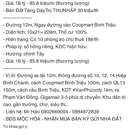
- Giá: 18 tỷ - 85.8 triệu/m (thương lượng)
- Bán Đất Tặng DãyTrọ THUNHẬP 30 triệu/th
——————
- Đường 12m, Ngay đường vào Coopmart Bình Triệu
- Diện tích: 10x21= 209m, Thổ cư 100%
- Hiện trạng: Có 10 phòng trọ cho thuê 18tr/th
- Pháp lý: sổ hồng riêng, KDC hiện hữu
- Hướng: chính Tây
- Giá: 18 tỷ - 85.8 triệu/m (thương lượng)
——————
- Vị trí: Đường xe tải 12m, thông đường số 10, 12, 14 Hiệp
Bình Chánh, cách Coopmart Bình Triệu 100m, cách QL13
150m, cách cầu Bình Triệu, KDT #VạnPhúccity 1km, ra
Phạm Văn Đồng, Gigamail 3-5 phút di chuyển. Khu dân trí
cao, gần trường, chợ, siêu thị...
- Liên hệ: Mr Hảo 0902669004 - 0984972839
- BĐS MỘC HỎA - NHẬN MUA BÁN KÝ GỬI NHÀ ĐẤT
Từ khóa gợi ý: