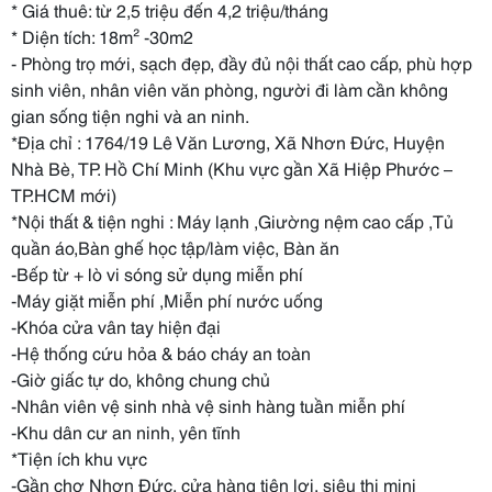
* Giá thuê: từ 2,5 triệu đến 4,2 triệu/tháng
* Diện tích: 18m² -30m2
- Phòng trọ mới, sạch đẹp, đầy đủ nội thất cao cấp, phù hợp
sinh viên, nhân viên văn phòng, người đi làm cần không
gian sống tiện nghi và an ninh.
*Địa chỉ : 1764/19 Lê Văn Lương, Xã Nhơn Đức, Huyện
Nhà Bè, TP. Hồ Chí Minh (Khu vực gần Xã Hiệp Phước –
TP.HCM mới)
*Nội thất & tiện nghi : Máy lạnh ,Giường nệm cao cấp ,Tủ
quần áo,Bàn ghế học tập/làm việc, Bàn ăn
-Bếp từ + lò vi sóng sử dụng miễn phí
-Máy giặt miễn phí ,Miễn phí nước uống
-Khóa cửa vân tay hiện đại
-Hệ thống cứu hỏa & báo cháy an toàn
-Giờ giấc tự do, không chung chủ
-Nhân viên vệ sinh nhà vệ sinh hàng tuần miễn phí
-Khu dân cư an ninh, yên tĩnh
*Tiện ích khu vực
-Gần chợ Nhơn Đức, cửa hàng tiện lợi, siêu thị mini