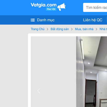
Danh mục
Liên hệ QC
Trang Chủ
Bất động sản
Mua, bán nhà
Nhà t