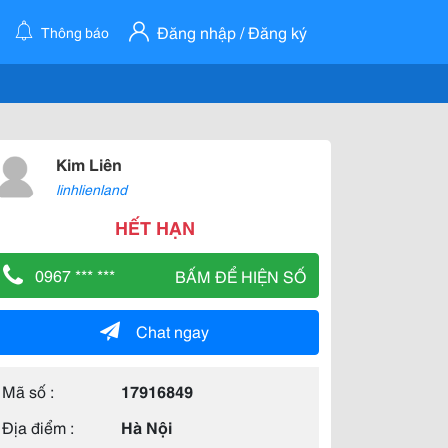
Đăng nhập / Đăng ký
Thông báo
Kim Liên
linhlienland
HẾT HẠN
0967 *** ***
BẤM ĐỂ HIỆN SỐ
Chat ngay
Mã số :
17916849
Địa điểm :
Hà Nội