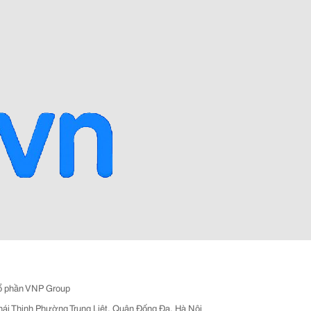
ổ phần VNP Group
hái Thịnh Phường Trung Liệt, Quận Đống Đa, Hà Nội