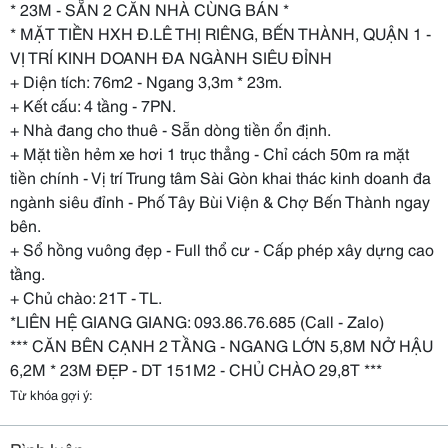
* 23M - SẴN 2 CĂN NHÀ CÙNG BÁN *
* MẶT TIỀN HXH Đ.LÊ THỊ RIÊNG, BẾN THÀNH, QUẬN 1 -
VỊ TRÍ KINH DOANH ĐA NGÀNH SIÊU ĐỈNH
+ Diện tích: 76m2 - Ngang 3,3m * 23m.
+ Kết cấu: 4 tầng - 7PN.
+ Nhà đang cho thuê - Sẵn dòng tiền ổn định.
+ Mặt tiền hẻm xe hơi 1 trục thẳng - Chỉ cách 50m ra mặt
tiền chính - Vị trí Trung tâm Sài Gòn khai thác kinh doanh đa
ngành siêu đỉnh - Phố Tây Bùi Viện & Chợ Bến Thành ngay
bên.
+ Sổ hồng vuông đẹp - Full thổ cư - Cấp phép xây dựng cao
tầng.
+ Chủ chào: 21T - TL.
*LIÊN HỆ GIANG GIANG: 093.86.76.685 (Call - Zalo)
*** CĂN BÊN CẠNH 2 TẦNG - NGANG LỚN 5,8M NỞ HẬU
6,2M * 23M ĐẸP - DT 151M2 - CHỦ CHÀO 29,8T ***
Từ khóa gợi ý: