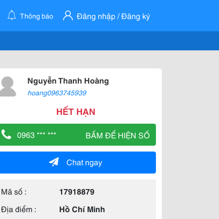
Đăng nhập / Đăng ký
Thông báo
Nguyễn Thanh Hoàng
hoang0963745939
HẾT HẠN
0963 *** ***
BẤM ĐỂ HIỆN SỐ
Chat ngay
Mã số :
17918879
Địa điểm :
Hồ Chí Minh