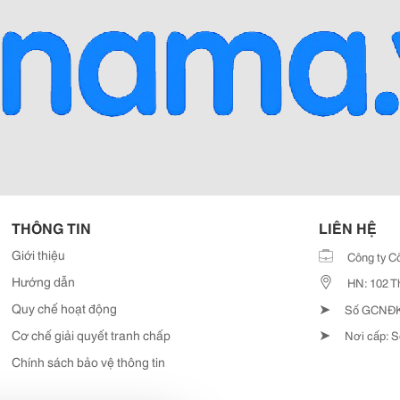
THÔNG TIN
LIÊN HỆ
Giới thiệu
Công ty C
Hướng dẫn
HN: 102 T
➤
Quy chế hoạt động
Số GCNĐKD
➤
Cơ chế giải quyết tranh chấp
Nơi cấp: S
Chính sách bảo vệ thông tin