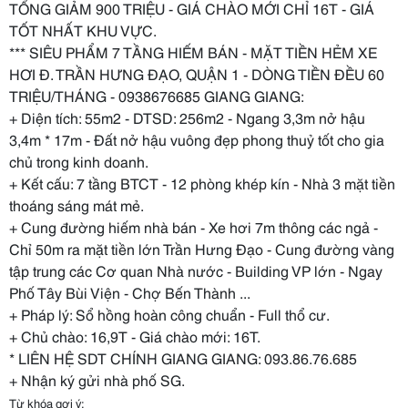
TỔNG GIẢM 900 TRIỆU - GIÁ CHÀO MỚI CHỈ 16T - GIÁ
TỐT NHẤT KHU VỰC.
*** SIÊU PHẨM 7 TẦNG HIẾM BÁN - MẶT TIỀN HẺM XE
HƠI Đ. TRẦN HƯNG ĐẠO, QUẬN 1 - DÒNG TIỀN ĐỀU 60
TRIỆU/THÁNG - 0938676685 GIANG GIANG:
+ Diện tích: 55m2 - DTSD: 256m2 - Ngang 3,3m nở hậu
3,4m * 17m - Đất nở hậu vuông đẹp phong thuỷ tốt cho gia
chủ trong kinh doanh.
+ Kết cấu: 7 tầng BTCT - 12 phòng khép kín - Nhà 3 mặt tiền
thoáng sáng mát mẻ.
+ Cung đường hiếm nhà bán - Xe hơi 7m thông các ngả -
Chỉ 50m ra mặt tiền lớn Trần Hưng Đạo - Cung đường vàng
tập trung các Cơ quan Nhà nước - Building VP lớn - Ngay
Phố Tây Bùi Viện - Chợ Bến Thành ...
+ Pháp lý: Sổ hồng hoàn công chuẩn - Full thổ cư.
+ Chủ chào: 16,9T - Giá chào mới: 16T.
* LIÊN HỆ SDT CHÍNH GIANG GIANG: 093.86.76.685
+ Nhận ký gửi nhà phố SG.
Từ khóa gợi ý: