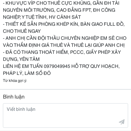
- KHU VỰC VÍP CHO THUÊ CỰC KHỦNG, GẦN ĐH TÀI
NGUYÊN MÔI TRƯỜNG, CAO ĐẲNG FPT, ĐH CÔNG
NGHIỆP, Y TUỆ TĨNH, HV CẢNH SÁT
- THIẾT KẾ SẴN PHÒNG KHÉP KÍN, BÀN GIAO FULL ĐỒ,
CHO THUÊ NGAY
- ANH CHỊ CẦN ĐỘI THẦU CHUYÊN NGHIỆP EM SẼ CHO
VÀO THẨM ĐỊNH GIÁ THUÊ VÀ THUÊ LẠI GIÚP ANH CHỊ
- ĐÃ CÓ THANG THOÁT HIỂM, PCCC, GIẤY PHÉP XÂY
DỰNG, YÊN TÂM
LIÊN HỆ EM TUẤN 0979049945 HỖ TRỢ QUY HOẠCH,
PHÁP LÝ, LÀM SỔ ĐỎ
Từ khóa gợi ý:
Bình luận