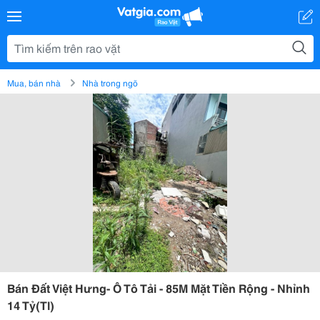
Mua, bán nhà
Nhà trong ngõ
Bán Đất Việt Hưng- Ô Tô Tải - 85M Mặt Tiền Rộng - Nhỉnh
14 Tỷ(Tl)