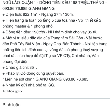
NGŨ LÃO, QUẬN 1 - DÒNG TIỀN ĐỀU 198 TRIỆU/THÁNG -
093.86.76.685 GIANG GIANG
+ Diện tích: 822,1m1 - Ngang 27m * 30m.
+ Hiện trạng là toàn bộ tầng 5 của toà nhà - Với thiết kế 5
phòng master & 1 phòng nhỏ.
+ Dòng tiền đều: 198tr/th - NH thẩm định cho vay 35 tỷ.
+ Một vị trí siêu đắc địa của Trung tâm Sài Gòn - Vài bước
đến Phố Tây Bùi Viện - Ngay Chợ Bến Thành - Nơi tập trung
những tiện ích đỉnh cao tại vùng đất có phong thuỷ vượng
phát rất thích hợp để đặt Trụ sở VP CTy, Chi nhánh, Văn
phòng đại diện.....
+ Chào giá chỉ: 35T.
+ Pháp lý: Cổ đông cùng quyết bán.
* Liên hệ sdt chính GIANG GIANG: 093.86.76.685
+ Nhận ký gửi nhà phố tại SG.
Từ khóa gợi ý:
Bình luận