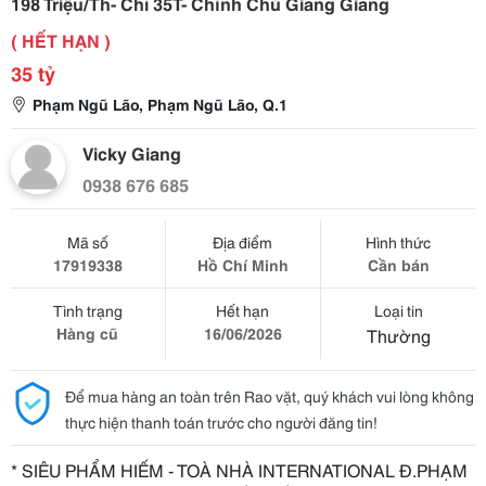
198 Triệu/Th- Chỉ 35T- Chính Chủ Giang Giang
( HẾT HẠN )
35 tỷ
Phạm Ngũ Lão, Phạm Ngũ Lão, Q.1
Vicky Giang
0938 676 685
Mã số
Địa điểm
Hình thức
17919338
Hồ Chí Minh
Cần bán
Tình trạng
Hết hạn
Loại tin
Hàng cũ
16/06/2026
Thường
Để mua hàng an toàn trên Rao vặt, quý khách vui lòng không
thực hiện thanh toán trước cho người đăng tin!
* SIÊU PHẨM HIẾM - TOÀ NHÀ INTERNATIONAL Đ.PHẠM